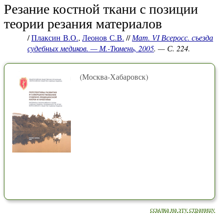
Резание костной ткани с позиции
теории резания материалов
/
Плаксин В.О.
,
Леонов С.В.
//
Мат. VI Всеросс. съезда
судебных медиков. — М.-Тюмень, 2005
. — С. 224.
(Москва-Хабаровск)
ссылка на эту страницу