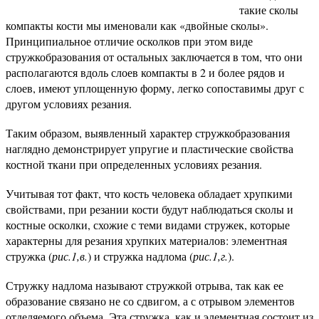
такие сколы
компакты кости мы именовали как «двойные сколы».
Принципиальное отличие осколков при этом виде
стружкобразования от остальных заключается в том, что они
располагаются вдоль слоев компакты в 2 и более рядов и
слоев, имеют уплощенную форму, легко сопоставимы друг с
другом условиях резания.
Таким образом, выявленный характер стружкобразования
наглядно демонстрирует упругие и пластические свойства
костной ткани при определенных условиях резания.
Учитывая тот факт, что кость человека обладает хрупкими
свойствами, при резании кости будут наблюдаться сколы и
костные осколки, схожие с теми видами стружек, которые
характерны для резания хрупких материалов: элементная
стружка (
рис.1,в.
) и стружка надлома (
рис.1,г.
).
Стружку надлома называют стружкой отрыва, так как ее
образование связано не со сдвигом, а с отрывом элементов
отделяемого объема. Эта стружка, как и элементная состоит из