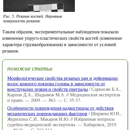
Рис. 5. Резание костей. Неровные
поверхности резания.
Таким образом, экспериментальные наблюдения показали
изменение упруго-пластических свойств костей (изменение
характера стружкобразования) в зависимости от условий
резания.
похожие статьи
Морфологические свойства резаных ран и деформации
волос кожного покрова головы в зависимости от
конструкции лезвия и свойств преграды
/ Саркисян Б.А.,
Карпов Д.А., Шадымов М.А. // Медицинская экспертиза
и право. — 2009. — №3. — С. 35-37.
Особенности повреждения надкостницы от действия
механических повреждающих факторов
/ Ширяева Ю.Н.,
Журихина С.И., Макаров И.Ю. // Избранные вопросы
судебно-медицинской экспертизы. — Хабаровск, 2019.
— №18. — С. 210-213.