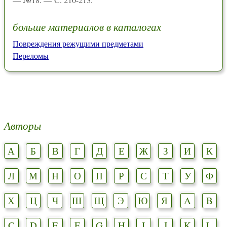
больше материалов в каталогах
Повреждения режущими предметами
Переломы
Авторы
А
Б
В
Г
Д
Е
Ж
З
И
К
Л
М
Н
О
П
Р
С
Т
У
Ф
Х
Ц
Ч
Ш
Щ
Э
Ю
Я
A
B
C
D
E
F
G
H
I
J
K
L