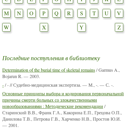
M
N
O
P
Q
R
S
T
U
V
W
X
Y
Z
Последние поступления в библиотеку
Determination of the burial time of skeletal remains
/ Garmus A.,
Bojarun R. — 2003.
-
/ - // Судебно-медицинская экспертиза. — М., -. — С. -.
Основные принципы выбора и кодирования первоначальной
причины смерти больных со злокачественными
новообразованиями : Методические рекомендации
/
Старинский В.В., Франк Г.А., Какорина Е.П., Грецова О.П.,
Данилова Т.В., Петрова Г.В., Харченко Н.В., Простов Ю.И.
— 2001.