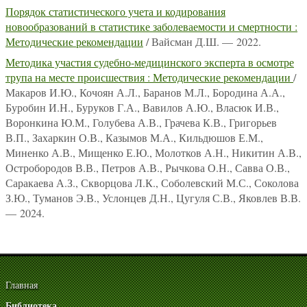
Порядок статистического учета и кодирования
новообразований в статистике заболеваемости и смертности :
Методические рекомендации
/ Вайсман Д.Ш. — 2022.
Методика участия судебно-медицинского эксперта в осмотре
трупа на месте происшествия : Методические рекомендации
/
Макаров И.Ю., Кочоян А.Л., Баранов М.Л., Бородина А.А.,
Буробин И.Н., Буруков Г.А., Вавилов А.Ю., Власюк И.В.,
Воронкина Ю.М., Голубева А.В., Грачева К.В., Григорьев
В.П., Захаркин О.В., Казымов М.А., Кильдюшов Е.М.,
Миненко А.В., Мищенко Е.Ю., Молотков А.Н., Никитин А.В.,
Остробородов В.В., Петров А.В., Рычкова О.Н., Савва О.В.,
Саракаева А.З., Скворцова Л.К., Соболевский М.С., Соколова
З.Ю., Туманов Э.В., Услонцев Д.Н., Цугуля С.В., Яковлев В.В.
— 2024.
Главная
Библиотека