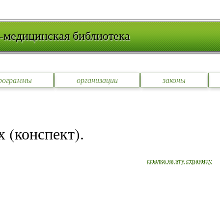
-медицинская библиотека
рограммы
организации
законы
 (конспект).
ссылка на эту страницу