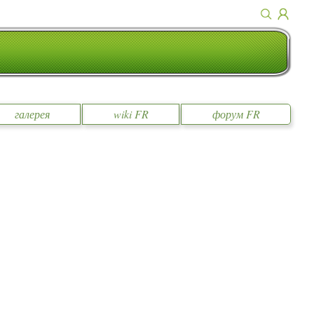
галерея
wiki FR
форум FR