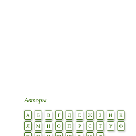
Авторы
А
Б
В
Г
Д
Е
Ж
З
И
К
Л
М
Н
О
П
Р
С
Т
У
Ф