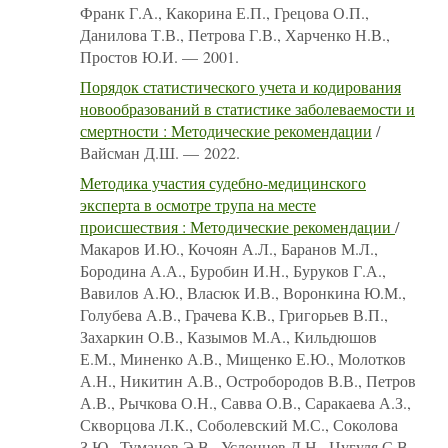
Франк Г.А., Какорина Е.П., Грецова О.П.,
Данилова Т.В., Петрова Г.В., Харченко Н.В.,
Простов Ю.И. — 2001.
Порядок статистического учета и кодирования
новообразований в статистике заболеваемости и
смертности : Методические рекомендации
/
Вайсман Д.Ш. — 2022.
Методика участия судебно-медицинского
эксперта в осмотре трупа на месте
происшествия : Методические рекомендации
/
Макаров И.Ю., Кочоян А.Л., Баранов М.Л.,
Бородина А.А., Буробин И.Н., Буруков Г.А.,
Вавилов А.Ю., Власюк И.В., Воронкина Ю.М.,
Голубева А.В., Грачева К.В., Григорьев В.П.,
Захаркин О.В., Казымов М.А., Кильдюшов
Е.М., Миненко А.В., Мищенко Е.Ю., Молотков
А.Н., Никитин А.В., Остробородов В.В., Петров
А.В., Рычкова О.Н., Савва О.В., Саракаева А.З.,
Скворцова Л.К., Соболевский М.С., Соколова
З.Ю., Туманов Э.В., Услонцев Д.Н., Цугуля С.В.,