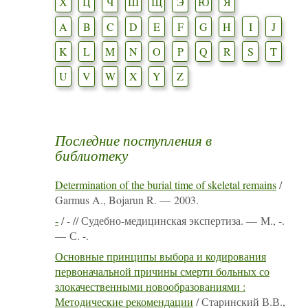
Х
Ц
Ч
Ш
Щ
Э
Ю
Я
A
B
C
D
E
F
G
H
I
J
K
L
M
N
O
P
Q
R
S
T
U
V
W
X
Y
Z
Последние поступления в
библиотеку
Determination of the burial time of skeletal remains
/
Garmus A., Bojarun R. — 2003.
-
/ - // Судебно-медицинская экспертиза. — М., -.
— С. -.
Основные принципы выбора и кодирования
первоначальной причины смерти больных со
злокачественными новообразованиями :
Методические рекомендации
/ Старинский В.В.,