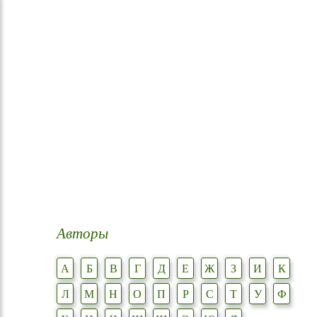
Авторы
А
Б
В
Г
Д
Е
Ж
З
И
К
Л
М
Н
О
П
Р
С
Т
У
Ф