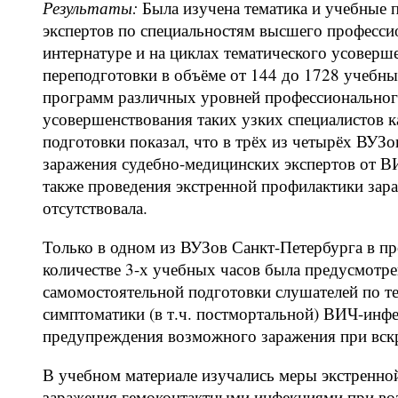
Результаты:
Была изучена тематика и учебные 
экспертов по специальностям высшего професси
интернатуре и на циклах тематического усоверш
переподготовки в объёме от 144 до 1728 учебн
программ различных уровней профессионального 
усовершенствования таких узких специалистов к
подготовки показал, что в трёх из четырёх ВУЗ
заражения судебно-медицинских экспертов от В
также проведения экстренной профилактики зар
отсутствовала.
Только в одном из ВУЗов Санкт-Петербурга в пр
количестве 3-х учебных часов была предусмотрен
самомостоятельной подготовки слушателей по те
симптоматики (в т.ч. постмортальной) ВИЧ-инфе
предупреждения возможного заражения при вск
В учебном материале изучались меры экстренн
заражения гемоконтактными инфекциями при во