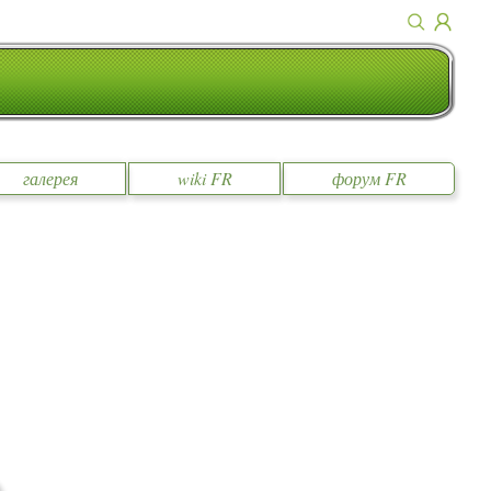
галерея
wiki FR
форум FR