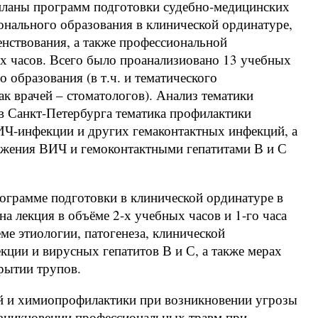
планы программ подготовки судебно-медицинских
онального образования в клинической ординатуре,
енствования, а также профессиональной
ых часов. Всего было проанализиовано 13 учебных
образования (в т.ч. и тематического
ак врачей – стоматологов). Анализ тематики
ов Санкт-Петербурга тематика профилактики
ИЧ-инфекции и других гемаконтактных инфекций, а
ажения ВИЧ и гемоконтактными гепатитами В и С
ограмме подготовки в клинической ординатуре в
а лекция в объёме 2-х учебных часов и 1-го часа
ме этиологии, патогенеза, клинической
кции и вирусных гепатитов В и С, а также мерах
рытии трупов.
ой и химиопрофилактики при возникновении угрозы
зникновении профессиональных травм при