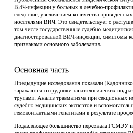
ВИЧ-инфекции у больных в лечебно-профилактич
следствие, увеличением количества проведенн
носителями ВИЧ. Это свидетельствует о растуще
том числе государственные судебно-медицинск
диагностированной ВИЧ-инфекции, симптомы ко
признаками основного заболевания.
Основная часть
Предыдущие исследования показали (Кадочников 
заражаются сотрудники танатологических подра
трупами. Анализ травматизма при секционных и
судебно-медицинских экспертов и вспомогатель
гемоконтактными гепатитами в результате профе
Подавляющее большинство персонала ГСМЭУ им
своих профессиональных знаний в отношении ВИ