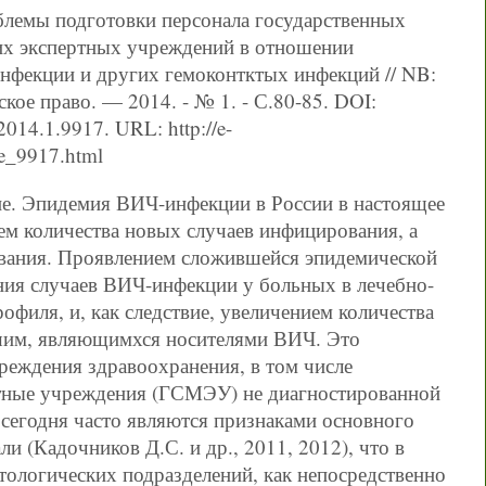
блемы подготовки персонала государственных
их экспертных учреждений в отношении
нфекции и других гемоконтктых инфекций // NB:
кое право. — 2014. - № 1. - С.80-85. DOI:
014.1.9917. URL: http://e-
le_9917.html
е. Эпидемия ВИЧ-инфекции в России в настоящее
ем количества новых случаев инфицирования, а
евания. Проявлением сложившейся эпидемической
ния случаев ВИЧ-инфекции у больных в лечебно-
филя, и, как следствие, увеличением количества
шим, являющимхся носителями ВИЧ. Это
чреждения здравоохранения, в том числе
ртные учреждения (ГСМЭУ) не диагностированной
егодня часто являются признаками основного
 (Кадочников Д.С. и др., 2011, 2012), что в
тологических подразделений, как непосредственно