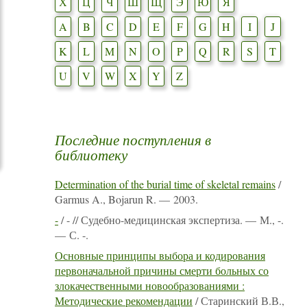
Х
Ц
Ч
Ш
Щ
Э
Ю
Я
A
B
C
D
E
F
G
H
I
J
K
L
M
N
O
P
Q
R
S
T
U
V
W
X
Y
Z
Последние поступления в
библиотеку
Determination of the burial time of skeletal remains
/
Garmus A., Bojarun R. — 2003.
-
/ - // Судебно-медицинская экспертиза. — М., -.
— С. -.
Основные принципы выбора и кодирования
первоначальной причины смерти больных со
злокачественными новообразованиями :
Методические рекомендации
/ Старинский В.В.,