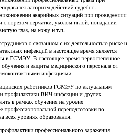
подавался алгоритм действий судебно-
озниконовении аварийных ситуаций при проведениии
и с порезом перчатки, уколом иглой, попадании
истую глаз, на кожу и т.п.
рудников о связанном с их деятельностью риске и
тактных инфекций в настоящее время является
ы в ГСМЭУ. В настоящее время первостепенное
 обучения и защиты медицинского персонала от
гемоконтактными инфекциями.
ицинских работников ГСМЭУ по актуальным
и и профилактики ВИЧ-инфекции и других
ять в рамках обучения на уровне
ее профессионональной переподготовки по
на всех уровнях образования.
профилактики профессионального заражения