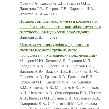
Франк Г.А., Какорина Е.П., Грецова О.П.,
Данилова Т.В., Петрова Г.В., Харченко Н.В.,
Простов Ю.И. — 2001.
Порядок статистического учета и кодирования
новообразований в статистике заболеваемости и
смертности : Методические рекомендации
/
Вайсман Д.Ш. — 2022.
Методика участия судебно-медицинского
эксперта в осмотре трупа на месте
происшествия : Методические рекомендации
/
Макаров И.Ю., Кочоян А.Л., Баранов М.Л.,
Бородина А.А., Буробин И.Н., Буруков Г.А.,
Вавилов А.Ю., Власюк И.В., Воронкина Ю.М.,
Голубева А.В., Грачева К.В., Григорьев В.П.,
Захаркин О.В., Казымов М.А., Кильдюшов
Е.М., Миненко А.В., Мищенко Е.Ю., Молотков
А.Н., Никитин А.В., Остробородов В.В., Петров
А.В., Рычкова О.Н., Савва О.В., Саракаева А.З.,
Скворцова Л.К., Соболевский М.С., Соколова
З.Ю., Туманов Э.В., Услонцев Д.Н., Цугуля С.В.,