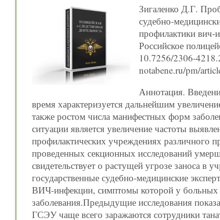
Зигаленко Д.Г. Про
судебно-медицинск
профилактики вич-и
Российское полицейс
10.7256/2306-4218.2
notabene.ru/pm/artic
Аннотация. Введени
время характеризуется дальнейшим увеличени
также ростом числа манифестных форм забол
ситуации является увеличение частоты выявле
профилактических учреждениях различного про
проведенных секционных исследований умер
свидетельствует о растущей угрозе заноса в у
государственные судебно-медицинские экспе
ВИЧ-инфекции, симптомы которой у больных с
заболевания.Предыдущие исследования показали
ГСЭУ чаще всего заражаются сотрудники тана