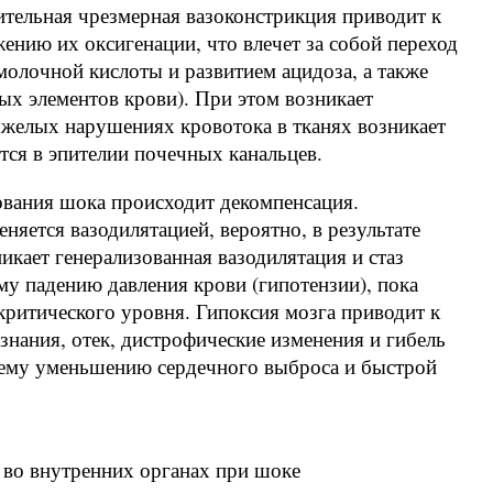
тельная чрезмерная вазоконстрикция приводит к
нию их оксигенации, что влечет за собой переход
молочной кислоты и развитием ацидоза, а также
х элементов крови). При этом возникает
тяжелых нарушениях кровотока в тканях возникает
тся в эпителии почечных канальцев.
ования шока происходит декомпенсация.
яется вазодилятацией, вероятно, в результате
икает генерализованная вазодилятация и стаз
ому падению давления крови (гипотензии), пока
критического уровня. Гипоксия мозга приводит к
знания, отек, дистрофические изменения и гибель
шему уменьшению сердечного выброса и быстрой
во внутренних органах при шоке