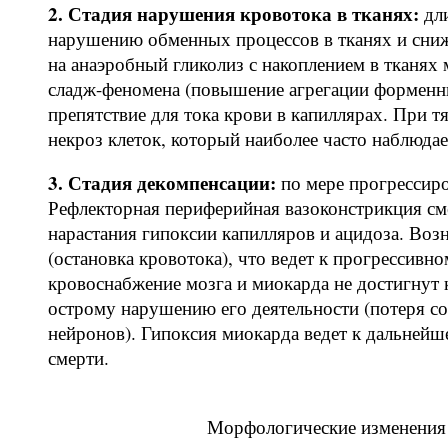
2. Стадия нарушения кровотока в тканях:
дли
нарушению обменных процессов в тканях и сниже
на анаэробный гликолиз с накоплением в тканях 
сладж-феномена (повышение агрегации форменны
препятствие для тока крови в капиллярах. При 
некроз клеток, который наиболее часто наблюдае
3. Стадия декомпенсации:
по мере прогрессир
Рефлекторная периферийная вазоконстрикция смен
нарастания гипоксии капилляров и ацидоза. Возн
(остановка кровотока), что ведет к прогрессивн
кровоснабжение мозга и миокарда не достигнут 
острому нарушению его деятельности (потеря со
нейронов). Гипоксия миокарда ведет к дальней
смерти.
Морфологические изменения 