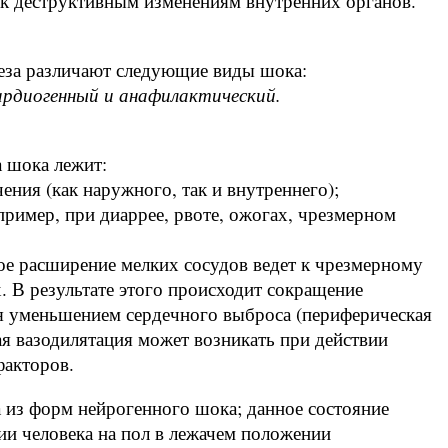
 к деструктивным изменениям внутренних органов.
неза различают следующие виды шока:
кардиогенный и анафилактический.
а шока лежит:
ения (как наружного, так и внутреннего);
пример, при диаррее, рвоте, ожогах, чрезмерном
ое расширение мелких сосудов ведет к чрезмерному
 В результате этого происходит сокращение
я уменьшением сердечного выброса (периферическая
я вазодилятация может возникать при действии
факторов.
из форм нейрогенного шока; данное состояние
ии человека на пол в лежачем положении