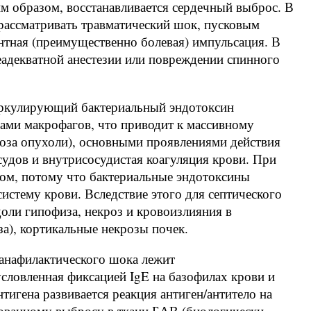
им образом, восстанавливается сердечный выброс. В
 рассматривать травматический шок, пусковым
нтная (преимущественно болевая) импульсация. В
еадекватной анестезии или повреждении спинного
ркулирующий бактериальный эндотоксин
рами макрофагов, что приводит к массивному
оза опухоли), основными проявлениями действия
удов и внутрисосудистая коагуляция крови. При
ом, потому что бактериальные эндотоксины
стему крови. Вследствие этого для септического
оли гипофиза, некроз и кровоизлияния в
а), кортикальные некрозы почек.
анафилактического шока лежит
условленная фиксацией IgE на базофилах крови и
тигена развивается реакция антиген/антитело на
рованному выбросу в ткани БАВ (биологически