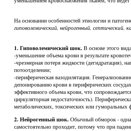
уменьшением кровоснабжения тканей, что ведет
На основании особенностей этиологии и патоге
гиповолемический, нейрогенный, септический, 
1. Гиповолемический шок.
В основе этого вид
-уменьшение объема крови в результате кровотеч
-чрезмерная потеря жидкости (дегидратация), на
потоотделении;
-периферическая вазодилятация. Генерализованн
депонированию крови в периферических сосудах.
эффективного объема крови, что сопровождаетс
циркуляторная недостаточность). Периферическа
метаболических, токсических или гуморальных 
2. Нейрогенный шок.
Обычный обморок - одна 
самостоятельно проходит, потому что при паден