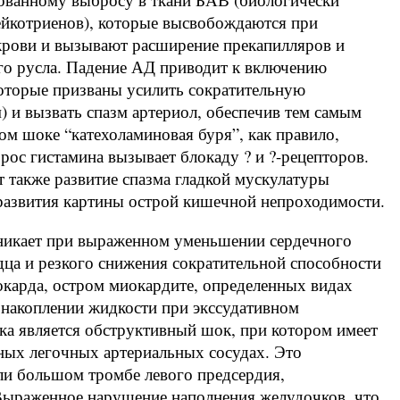
лейкотриенов), которые высвобождаются при
крови и вызывают расширение прекапилляров и
го русла. Падение АД приводит к включению
оторые призваны усилить сократительную
) и вызвать спазм артериол, обеспечив тем самым
ом шоке “катехоламиновая буря”, как правило,
ос гистамина вызывает блокаду ? и ?-рецепторов.
 также развитие спазма гладкой мускулатуры
 развития картины острой кишечной непроходимости.
икает при выраженном уменьшении сердечного
дца и резкого снижения сократительной способности
окарда, остром миокардите, определенных видах
 накоплении жидкости при экссудативном
ка является обструктивный шок, при котором имеет
пных легочных артериальных сосудах. Это
ли большом тромбе левого предсердия,
Выраженное нарушение наполнения желудочков, что