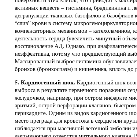
активных веществ – гистамина, брадикинина и 
дегрануляции тканевых базофилов и базофилов 
“слив” крови в систему микрогемоциркуляторно
компенсаторных механизмов – катехоламинов, к
деятельность сердца (увеличить минутный объем
восстановление АД. Однако, при анафилактическ
неэффективна, потому что предшествующий выбр
Массированный выброс гистамина обусловливает
бронхов (бронхоспазм) и кишечника, вплоть до
5. Кардиогенный шок.
Кардиогенный шок возн
выброса в результате первичного поражения сер
желудочков, например, при остром инфаркте ми
аритмий, острой перфорации клапанов, быстром
перикардите. Одним из видов кардиогенного шо
место преграда для кровотока в сердце или кру
наблюдается при массивной легочной эмболии и
закрывающего отверстие митрального клапана. 