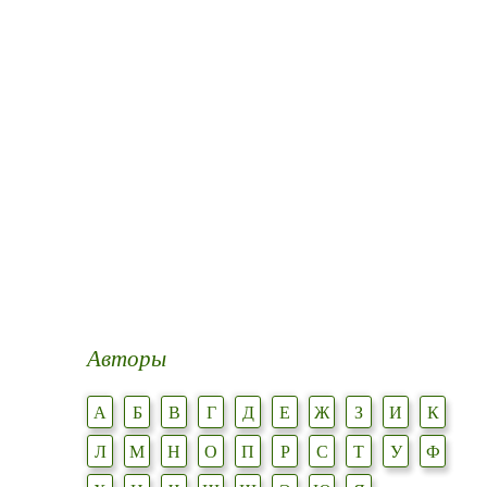
Авторы
А
Б
В
Г
Д
Е
Ж
З
И
К
Л
М
Н
О
П
Р
С
Т
У
Ф