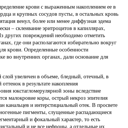
пределение крови с выраженным накоплением ее в
рдца и крупных сосудов пусты, в остальных кровь
ятация венул, более или менее диффузная эдема
ески – склеивание эритроцитов в капиллярах,
з других повреждений необходимо отметить
анах, где они располагаются избирательно вокруг
ля крови. Определенные особенности
е во внутренних органах, дали основание для
слой увеличен в объеме, бледный, отечный, в
оттенок в результате накопления
ровия юкстагломерулярной зоны вследствие
ся малокровие коры, острый некроз эпителия
н канальцев и интерстициальный отек. В просвете
иногенные пигменты, слущенные распадающиеся
егментарный и фокальный характер, то есть
дистальный и не все нефроны, а отдельные их