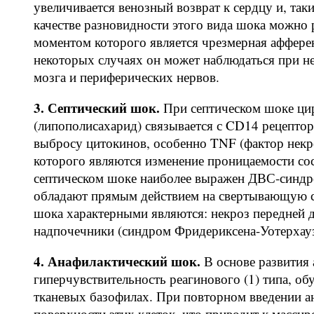
увеличивается венозный возврат к сердцу и, так
качестве разновидности этого вида шока можно
моментом которого является чрезмерная аффере
некоторых случаях он может наблюдаться при н
мозга и периферических нервов.
3. Септический шок.
При септическом шоке ци
(липополисахарид) связывается с CD14 рецепто
выбросу цитокинов, особенно TNF (фактор некр
которого являются изменение проницаемости сос
септическом шоке наиболее выражен ДВС-синдр
обладают прямым действием на свертывающую си
шока характерными являются: некроз передней д
надпочечники (синдром Фридериксена-Уотерхауз
4. Анафилактический шок.
В основе развития 
гиперчувствительность реагинового (1) типа, об
тканевых базофилах. При повторном введении ан
поверхности этих клеток, что приводит к масси