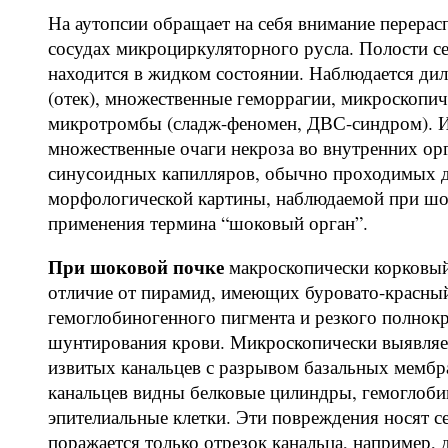
На аутопсии обращает на себя внимание перерас
сосудах микроциркуляторного русла. Полости се
находится в жидком состоянии. Наблюдается дил
(отек), множественные геморрагии, микроскопич
микротромбы (сладж-феномен, ДВС-синдром). И
множественные очаги некроза во внутренних орг
синусоидных капилляров, обычно проходимых д
морфологической картины, наблюдаемой при шок
применения термина “шоковый орган”.
При шоковой почке
макроскопически корковый 
отличие от пирамид, имеющих буровато-красный 
гемоглобиногенного пигмента и резкого полнок
шунтирования крови. Микроскопически выявляет
извитых канальцев с разрывом базальных мембра
канальцев видны белковые цилиндры, гемоглоб
эпителиальные клетки. Эти повреждения носят с
поражается только отрезок канальца, например, 