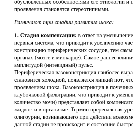
обусловленных особенностями его этиологии и п
проявления становятся стереотипными.
Различают три стадии развития шока:
1. Стадия компенсации:
в ответ на уменьшение
нервная система, что приводит к увеличению ча
констрикцию периферических сосудов, тем самы
органах (мозге и миокарде). Самое раннее клини
амплитудой (нитевидный) пульс.
Периферическая вазоконстрикция наиболее выра
становится холодной, появляется липкий пот, ч
проявлением шока. Вазоконстрикция в почечных
клубочковой фильтрации, что приводит к умень
количество мочи) представляет собой компенса
жидкости в организме. Термин преренальная уре
олигоурии, возникающего при действии всевоз
данной стадии не происходит и состояние быстр