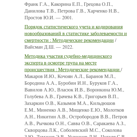
Франк Г.А., Какорина Е.П., Грецова О.П.,
Данилова Т.В., Петрова Г.В., Харченко Н.В.,
Простов Ю.И. — 2001.
Порядок статистического учета и кодирования
новообразований в статистике заболеваемости и
смертности : Методические рекомендации
/
Вайсман Д.Ш. — 2022.
Методика участия судебно-медицинского
эксперта в осмотре трупа на месте
происшествия : Методические рекомендации
/
Макаров И.Ю., Кочоян А.Л., Баранов М.Л.,
Бородина А.А., Буробин И.Н., Буруков Г.А.,
Вавилов А.Ю., Власюк И.В., Воронкина Ю.М.,
Голубева А.В., Грачева К.В., Григорьев В.П.,
Захаркин О.В., Казымов М.А., Кильдюшов
Е.М., Миненко А.В., Мищенко Е.Ю., Молотков
А.Н., Никитин А.В., Остробородов В.В., Петров
А.В., Рычкова О.Н., Савва О.В., Саракаева А.З.,
Скворцова Л.К., Соболевский М.С., Соколова
З.Ю., Туманов Э.В., Услонцев Д.Н., Цугуля С.В.,