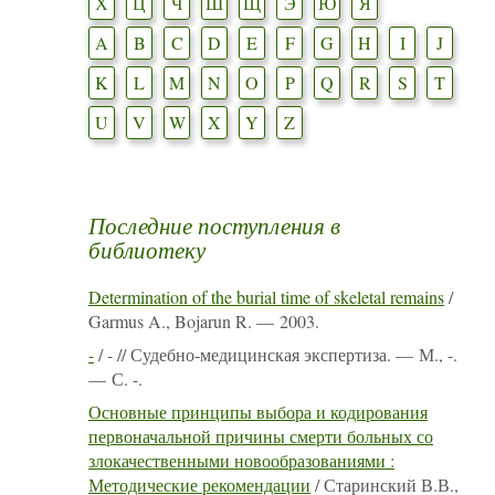
Х
Ц
Ч
Ш
Щ
Э
Ю
Я
A
B
C
D
E
F
G
H
I
J
K
L
M
N
O
P
Q
R
S
T
U
V
W
X
Y
Z
Последние поступления в
библиотеку
Determination of the burial time of skeletal remains
/
Garmus A., Bojarun R. — 2003.
-
/ - // Судебно-медицинская экспертиза. — М., -.
— С. -.
Основные принципы выбора и кодирования
первоначальной причины смерти больных со
злокачественными новообразованиями :
Методические рекомендации
/ Старинский В.В.,