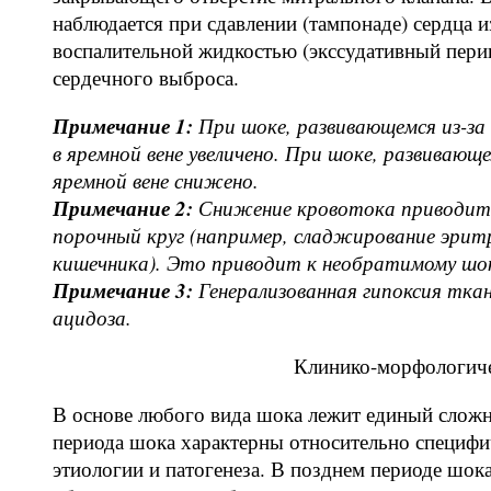
наблюдается при сдавлении (тампонаде) сердца 
воспалительной жидкостью (экссудативный пери
сердечного выброса.
Примечание 1:
При шоке, развивающемся из-за 
в яремной вене увеличено. При шоке, развивающе
яремной вене снижено.
Примечание 2:
Снижение кровотока приводит к
порочный круг (например, сладжирование эрит
кишечника). Это приводит к необратимому шо
Примечание 3:
Генерализованная гипоксия тка
ацидоза.
Клинико-морфологиче
В основе любого вида шока лежит единый слож
периода шока характерны относительно специфи
этиологии и патогенеза. В позднем периоде шок