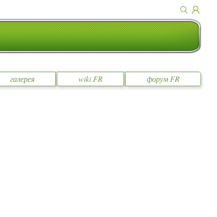
галерея
wiki FR
форум FR