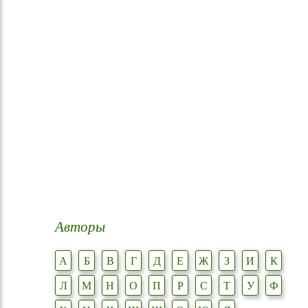
Авторы
А
Б
В
Г
Д
Е
Ж
З
И
К
Л
М
Н
О
П
Р
С
Т
У
Ф