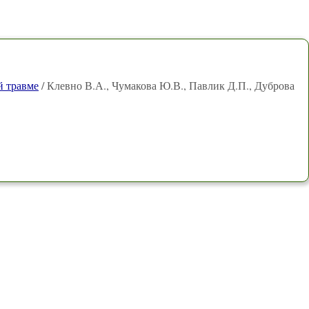
й травме
/ Клевно В.А., Чумакова Ю.В., Павлик Д.П., Дуброва
.