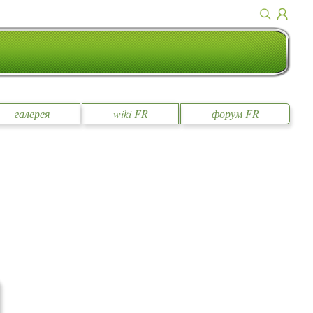
галерея
wiki FR
форум FR