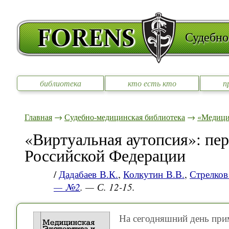
Судебно
библиотека
кто есть кто
п
Главная
→
Судебно-медицинская библиотека
→
«Медицин
«Виртуальная аутопсия»: пер
Российской Федерации
/
Дадабаев В.К.
,
Колкутин В.В.
,
Стрелков
— №2
. — С. 12-15.
На сегодняшний день при