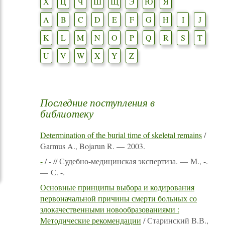
Х
Ц
Ч
Ш
Щ
Э
Ю
Я
A
B
C
D
E
F
G
H
I
J
K
L
M
N
O
P
Q
R
S
T
U
V
W
X
Y
Z
Последние поступления в
библиотеку
Determination of the burial time of skeletal remains
/
Garmus A., Bojarun R. — 2003.
-
/ - // Судебно-медицинская экспертиза. — М., -.
— С. -.
Основные принципы выбора и кодирования
первоначальной причины смерти больных со
злокачественными новообразованиями :
Методические рекомендации
/ Старинский В.В.,