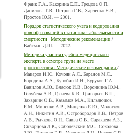
Франк Г.А., Какорина Е.П., Грецова О.П.,
Данилова Т.В., Петрова Г.В., Харченко Н.В.,
Простов Ю.И. — 2001.
Порядок статистического учета и кодирования
новообразований в статистике заболеваемости и
смертности : Методические рекомендации
/
Вайсман Д.Ш. — 2022.
Методика участия судебно-медицинского
эксперта в осмотре трупа на месте
происшествия : Методические рекомендации
/
Макаров И.Ю., Кочоян А.Л., Баранов М.Л.,
Бородина А.А., Буробин И.Н., Буруков Г.А.,
Вавилов А.Ю., Власюк И.В., Воронкина Ю.М.,
Голубева А.В., Грачева К.В., Григорьев В.П.,
Захаркин О.В., Казымов М.А., Кильдюшов
Е.М., Миненко А.В., Мищенко Е.Ю., Молотков
А.Н., Никитин А.В., Остробородов В.В., Петров
А.В., Рычкова О.Н., Савва О.В., Саракаева А.З.,
Скворцова Л.К., Соболевский М.С., Соколова
З.Ю., Туманов Э.В., Услонцев Д.Н., Цугуля С.В.,