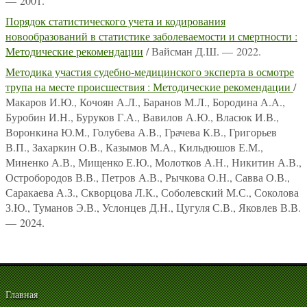
— 2001.
Порядок статистического учета и кодирования
новообразований в статистике заболеваемости и смертности :
Методические рекомендации
/ Вайсман Д.Ш. — 2022.
Методика участия судебно-медицинского эксперта в осмотре
трупа на месте происшествия : Методические рекомендации
/
Макаров И.Ю., Кочоян А.Л., Баранов М.Л., Бородина А.А.,
Буробин И.Н., Буруков Г.А., Вавилов А.Ю., Власюк И.В.,
Воронкина Ю.М., Голубева А.В., Грачева К.В., Григорьев
В.П., Захаркин О.В., Казымов М.А., Кильдюшов Е.М.,
Миненко А.В., Мищенко Е.Ю., Молотков А.Н., Никитин А.В.,
Остробородов В.В., Петров А.В., Рычкова О.Н., Савва О.В.,
Саракаева А.З., Скворцова Л.К., Соболевский М.С., Соколова
З.Ю., Туманов Э.В., Услонцев Д.Н., Цугуля С.В., Яковлев В.В.
— 2024.
Главная