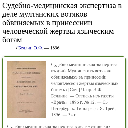
Судебно-медицинская экспертиза в
деле мултанских вотяков
обвиняемых в принесении
человеческой жертвы языческим
богам
/
Беллин Э.Ф.
— 1896.
Судебно-медицинская экспертиза
въ дѣлѣ Мултанскихъ вотяковъ
обвиняемыхъ въ принесенiи
человѣческой жертвы языческимъ
богамъ / [Соч.] Ч. пр. Э.Ф.
Беллина. — Оттискъ изъ газеты
«Врачъ», 1896 г. № 12. — С.-
Петербургъ: Типографiя Я. Трей,
1896. — 34 с.
Судебно-медицинская экспертиза в деле мултанских