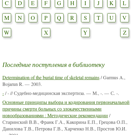
C
D
E
F
G
H
I
J
K
L
M
N
O
P
Q
R
S
T
U
V
W
X
Y
Z
Последние поступления в библиотеку
Determination of the burial time of skeletal remains
/ Garmus A.,
Bojarun R. — 2003.
-
/ - // Судебно-медицинская экспертиза. — М., -. — С. -.
Основные принципы выбора и кодирования первоначальной
причины смерти больных со злокачественными
новообразованиями : Методические рекомендации
/
Старинский В.В., Франк Г.А., Какорина Е.П., Грецова О.П.,
Данилова Т.В., Петрова Г.В., Харченко Н.В., Простов Ю.И.