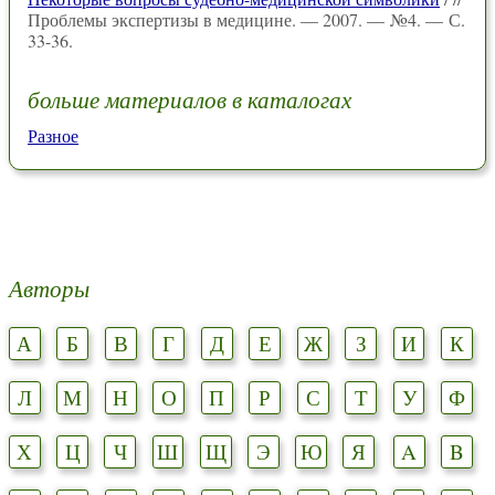
Проблемы экспертизы в медицине. — 2007. — №4. — С.
33-36.
больше материалов в каталогах
Разное
Авторы
А
Б
В
Г
Д
Е
Ж
З
И
К
Л
М
Н
О
П
Р
С
Т
У
Ф
Х
Ц
Ч
Ш
Щ
Э
Ю
Я
A
B