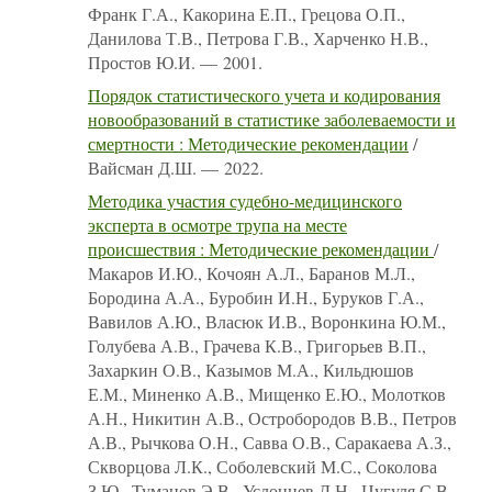
Франк Г.А., Какорина Е.П., Грецова О.П.,
Данилова Т.В., Петрова Г.В., Харченко Н.В.,
Простов Ю.И. — 2001.
Порядок статистического учета и кодирования
новообразований в статистике заболеваемости и
смертности : Методические рекомендации
/
Вайсман Д.Ш. — 2022.
Методика участия судебно-медицинского
эксперта в осмотре трупа на месте
происшествия : Методические рекомендации
/
Макаров И.Ю., Кочоян А.Л., Баранов М.Л.,
Бородина А.А., Буробин И.Н., Буруков Г.А.,
Вавилов А.Ю., Власюк И.В., Воронкина Ю.М.,
Голубева А.В., Грачева К.В., Григорьев В.П.,
Захаркин О.В., Казымов М.А., Кильдюшов
Е.М., Миненко А.В., Мищенко Е.Ю., Молотков
А.Н., Никитин А.В., Остробородов В.В., Петров
А.В., Рычкова О.Н., Савва О.В., Саракаева А.З.,
Скворцова Л.К., Соболевский М.С., Соколова
З.Ю., Туманов Э.В., Услонцев Д.Н., Цугуля С.В.,