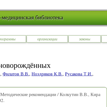
-медицинская библиотека
рограммы
организации
законы
 новорождённых
.
,
Филатов В.В.
,
Ноздряков К.В.
,
Русакова Т.И.
,
 Методические рекомендации / Колкутин В.В., Кира
02.