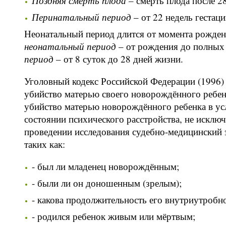
Поздняя смерть плода
– смерть плода после 28
Перинатальный период
– от 22 недель гестаци
Неонатальный период длится от момента рожден
неонатальный период
– от рождения до полных 
период
– от 8 суток до 28 дней жизни.
Уголовный кодекс Российской Федерации (1996) 
убийство матерью своего новорождённого ребенка
убийство матерью новорождённого ребенка в у
состоянии психического расстройства, не исклю
проведении исследования судебно-медицинский 
таких как:
- был ли младенец новорождённым;
- были ли он доношенным (зрелым);
- какова продолжительность его внутриутробн
- родился ребенок живым или мёртвым;