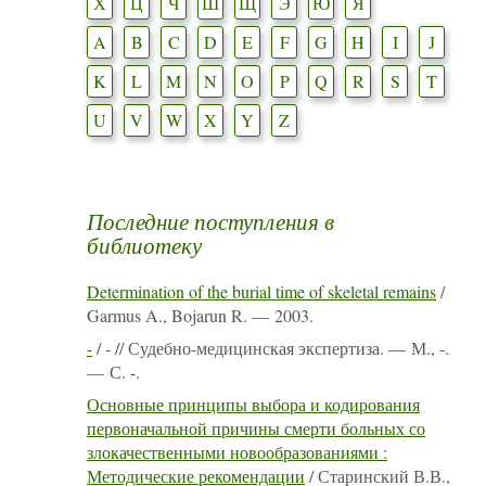
Х
Ц
Ч
Ш
Щ
Э
Ю
Я
A
B
C
D
E
F
G
H
I
J
K
L
M
N
O
P
Q
R
S
T
U
V
W
X
Y
Z
Последние поступления в
библиотеку
Determination of the burial time of skeletal remains
/
Garmus A., Bojarun R. — 2003.
-
/ - // Судебно-медицинская экспертиза. — М., -.
— С. -.
Основные принципы выбора и кодирования
первоначальной причины смерти больных со
злокачественными новообразованиями :
Методические рекомендации
/ Старинский В.В.,