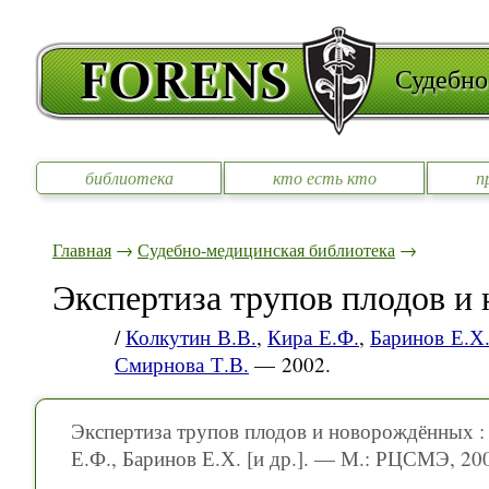
Судебно
библиотека
кто есть кто
п
Главная
→
Судебно-медицинская библиотека
→
Экспертиза трупов плодов и
/
Колкутин В.В.
,
Кира Е.Ф.
,
Баринов Е.Х
Смирнова Т.В.
— 2002.
Экспертиза трупов плодов и новорождённых :
Е.Ф., Баринов Е.Х. [и др.]. — М.: РЦСМЭ, 20