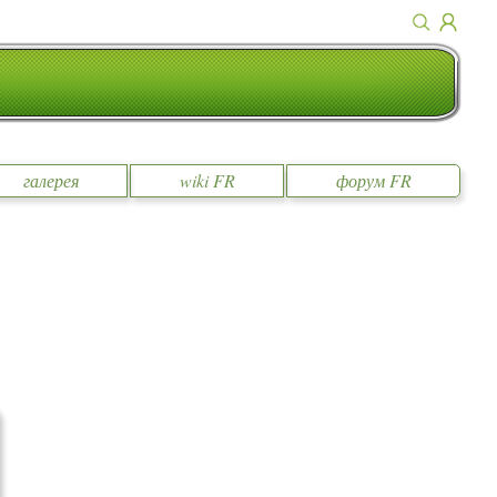
галерея
wiki FR
форум FR