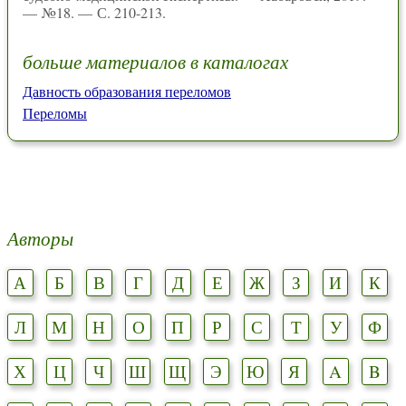
— №18. — С. 210-213.
больше материалов в каталогах
Давность образования переломов
Переломы
Авторы
А
Б
В
Г
Д
Е
Ж
З
И
К
Л
М
Н
О
П
Р
С
Т
У
Ф
Х
Ц
Ч
Ш
Щ
Э
Ю
Я
A
B