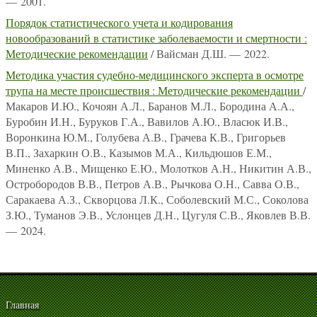
— 2001.
Порядок статистического учета и кодирования
новообразований в статистике заболеваемости и смертности :
Методические рекомендации
/ Вайсман Д.Ш. — 2022.
Методика участия судебно-медицинского эксперта в осмотре
трупа на месте происшествия : Методические рекомендации
/
Макаров И.Ю., Кочоян А.Л., Баранов М.Л., Бородина А.А.,
Буробин И.Н., Буруков Г.А., Вавилов А.Ю., Власюк И.В.,
Воронкина Ю.М., Голубева А.В., Грачева К.В., Григорьев
В.П., Захаркин О.В., Казымов М.А., Кильдюшов Е.М.,
Миненко А.В., Мищенко Е.Ю., Молотков А.Н., Никитин А.В.,
Остробородов В.В., Петров А.В., Рычкова О.Н., Савва О.В.,
Саракаева А.З., Скворцова Л.К., Соболевский М.С., Соколова
З.Ю., Туманов Э.В., Услонцев Д.Н., Цугуля С.В., Яковлев В.В.
— 2024.
Главная