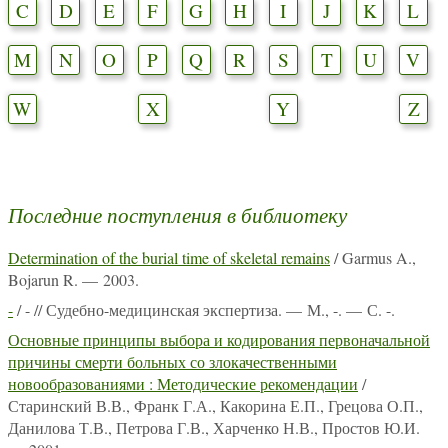
C
D
E
F
G
H
I
J
K
L
M
N
O
P
Q
R
S
T
U
V
W
X
Y
Z
Последние поступления в библиотеку
Determination of the burial time of skeletal remains
/ Garmus A.,
Bojarun R. — 2003.
-
/ - // Судебно-медицинская экспертиза. — М., -. — С. -.
Основные принципы выбора и кодирования первоначальной
причины смерти больных со злокачественными
новообразованиями : Методические рекомендации
/
Старинский В.В., Франк Г.А., Какорина Е.П., Грецова О.П.,
Данилова Т.В., Петрова Г.В., Харченко Н.В., Простов Ю.И.