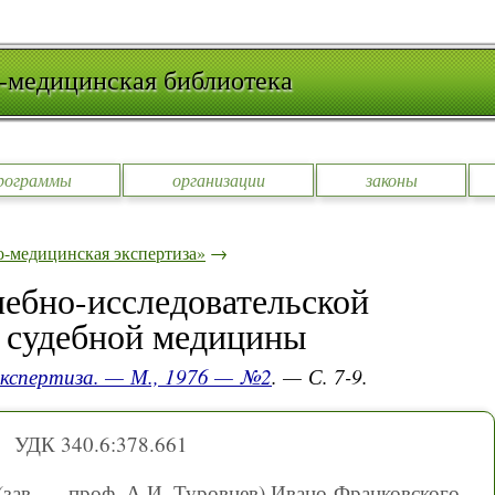
-медицинская библиотека
рограммы
организации
законы
-медицинская экспертиза»
→
чебно-исследовательской
е судебной медицины
экспертиза. — М., 1976 — №2
. — С. 7-9.
УДК 340.6:378.661
зав. — проф. А.И. Туровцев) Ивано-Франковского