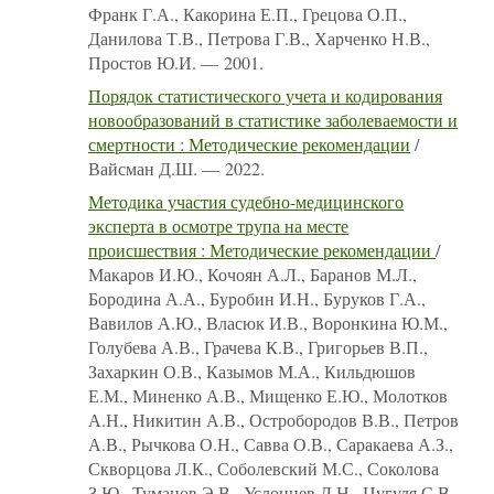
Франк Г.А., Какорина Е.П., Грецова О.П.,
Данилова Т.В., Петрова Г.В., Харченко Н.В.,
Простов Ю.И. — 2001.
Порядок статистического учета и кодирования
новообразований в статистике заболеваемости и
смертности : Методические рекомендации
/
Вайсман Д.Ш. — 2022.
Методика участия судебно-медицинского
эксперта в осмотре трупа на месте
происшествия : Методические рекомендации
/
Макаров И.Ю., Кочоян А.Л., Баранов М.Л.,
Бородина А.А., Буробин И.Н., Буруков Г.А.,
Вавилов А.Ю., Власюк И.В., Воронкина Ю.М.,
Голубева А.В., Грачева К.В., Григорьев В.П.,
Захаркин О.В., Казымов М.А., Кильдюшов
Е.М., Миненко А.В., Мищенко Е.Ю., Молотков
А.Н., Никитин А.В., Остробородов В.В., Петров
А.В., Рычкова О.Н., Савва О.В., Саракаева А.З.,
Скворцова Л.К., Соболевский М.С., Соколова
З.Ю., Туманов Э.В., Услонцев Д.Н., Цугуля С.В.,