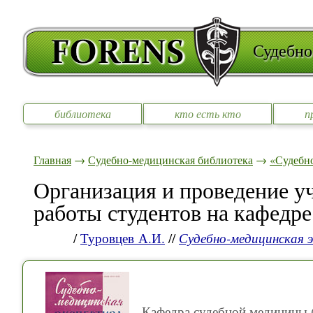
Судебно
библиотека
кто есть кто
п
Главная
→
Судебно-медицинская библиотека
→
«Судебно
Организация и проведение у
работы студентов на кафедр
/
Туровцев А.И.
//
Судебно-медицинская 
Кафедра судебной медицины (