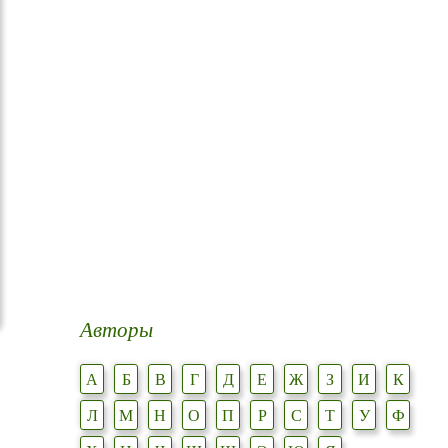
Авторы
А
Б
В
Г
Д
Е
Ж
З
И
К
Л
М
Н
О
П
Р
С
Т
У
Ф