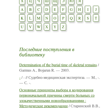
Х
Ц
Ч
Ш
Щ
Э
Ю
Я
A
B
C
D
E
F
G
H
I
J
K
L
M
N
O
P
Q
R
S
T
U
V
W
X
Y
Z
Последние поступления в
библиотеку
Determination of the burial time of skeletal remains
/
Garmus A., Bojarun R. — 2003.
-
/ - // Судебно-медицинская экспертиза. — М., -.
— С. -.
Основные принципы выбора и кодирования
первоначальной причины смерти больных со
злокачественными новообразованиями :
Методические рекомендации
/ Старинский В.В.,