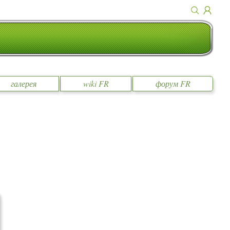
галерея
wiki FR
форум FR