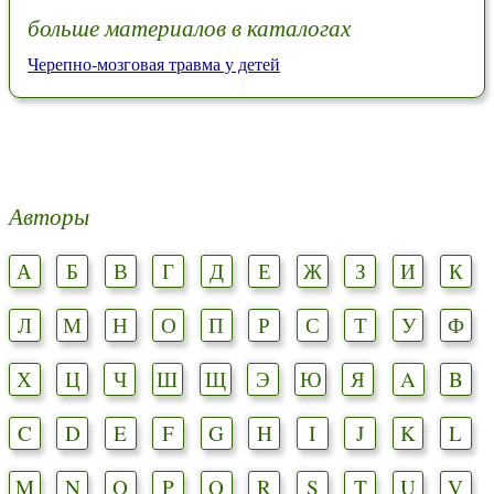
больше материалов в каталогах
Черепно-мозговая травма у детей
Авторы
А
Б
В
Г
Д
Е
Ж
З
И
К
Л
М
Н
О
П
Р
С
Т
У
Ф
Х
Ц
Ч
Ш
Щ
Э
Ю
Я
A
B
C
D
E
F
G
H
I
J
K
L
M
N
O
P
Q
R
S
T
U
V