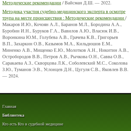
Методические рекомендации
/ Вайсман Д.Ш. — 2022.
Методика участия судебно-медицинского эксперта в осмотре
трупа на месте происшествия : Методические рекомендации
/
Макаров И.Ю., Кочоян А.Л., Баранов М.Л., Бородина А.А.,
Буробин И.Н., Буруков Г.А., Вавилов А.Ю., Власюк И.В.,
Воронкина Ю.М., Голубева А.В., Грачева К.В., Григорьев
В.П., Захаркин О.В., Казымов М.А., Кильдюшов Е.М.,
Миненко А.В., Мищенко Е.Ю., Молотков А.Н., Никитин А.В.,
Остробородов В.В., Петров А.В., Рычкова О.Н., Савва О.В.,
Саракаева А.З., Скворцова Л.К., Соболевский М.С., Соколова
З.Ю., Туманов Э.В., Услонцев Д.Н., Цугуля С.В., Яковлев В.В.
— 2024.
Главная
Библиотека
Кто есть Кто в судебной медицине