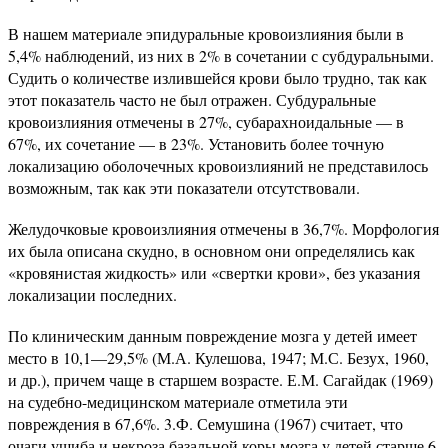
В нашем материале эпидуральные кровоизлияния были в
5,4% наблюдений, из них в 2% в сочетании с субдуральными.
Судить о количестве излившейся крови было трудно, так как
этот показатель часто не был отражен. Субдуральные
кровоизлияния отмечены в 27%, субарахноидальные — в
67%, их сочетание — в 23%. Установить более точную
локализацию оболочечных кровоизлияний не представилось
возможным, так как эти показатели отсутствовали.
Желудочковые кровоизлияния отмечены в 36,7%. Морфология
их была описана скудно, в основном они определялись как
«кровянистая жидкость» или «свертки крови», без указания
локализации последних.
По клиническим данным повреждение мозга у детей имеет
место в 10,1—29,5% (М.А. Кулешова, 1947; М.С. Безух, 1960,
и др.), причем чаще в старшем возрасте. Е.М. Сагайдак (1969)
на судебно-медицинском материале отметила эти
повреждения в 67,6%. 3.Ф. Семушина (1967) считает, что
очаги ушиба и некроза базальной коры мозга у детей старше 6