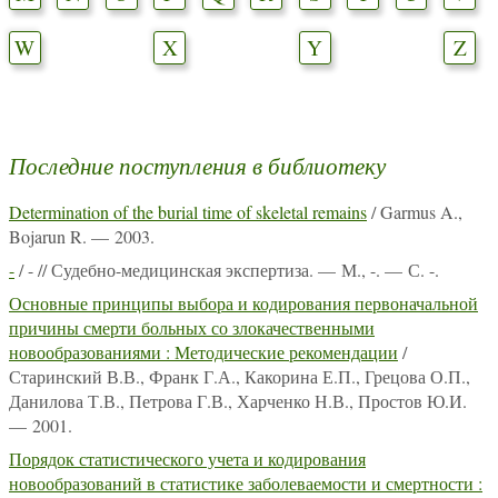
W
X
Y
Z
Последние поступления в библиотеку
Determination of the burial time of skeletal remains
/ Garmus A.,
Bojarun R. — 2003.
-
/ - // Судебно-медицинская экспертиза. — М., -. — С. -.
Основные принципы выбора и кодирования первоначальной
причины смерти больных со злокачественными
новообразованиями : Методические рекомендации
/
Старинский В.В., Франк Г.А., Какорина Е.П., Грецова О.П.,
Данилова Т.В., Петрова Г.В., Харченко Н.В., Простов Ю.И.
— 2001.
Порядок статистического учета и кодирования
новообразований в статистике заболеваемости и смертности :