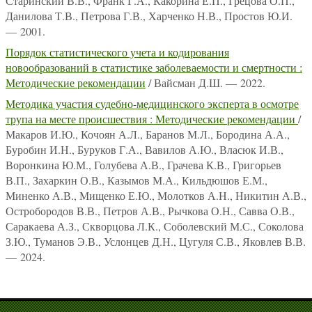
Старинский В.В., Франк Г.А., Какорина Е.П., Грецова О.П.,
Данилова Т.В., Петрова Г.В., Харченко Н.В., Простов Ю.И.
— 2001.
Порядок статистического учета и кодирования
новообразований в статистике заболеваемости и смертности :
Методические рекомендации
/ Вайсман Д.Ш. — 2022.
Методика участия судебно-медицинского эксперта в осмотре
трупа на месте происшествия : Методические рекомендации
/
Макаров И.Ю., Кочоян А.Л., Баранов М.Л., Бородина А.А.,
Буробин И.Н., Буруков Г.А., Вавилов А.Ю., Власюк И.В.,
Воронкина Ю.М., Голубева А.В., Грачева К.В., Григорьев
В.П., Захаркин О.В., Казымов М.А., Кильдюшов Е.М.,
Миненко А.В., Мищенко Е.Ю., Молотков А.Н., Никитин А.В.,
Остробородов В.В., Петров А.В., Рычкова О.Н., Савва О.В.,
Саракаева А.З., Скворцова Л.К., Соболевский М.С., Соколова
З.Ю., Туманов Э.В., Услонцев Д.Н., Цугуля С.В., Яковлев В.В.
— 2024.