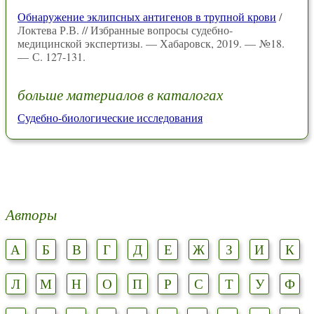
Обнаружение эклипсных антигенов в трупной крови
/
Локтева Р.В. // Избранные вопросы судебно-
медицинской экспертизы. — Хабаровск, 2019. — №18.
— С. 127-131.
больше материалов в каталогах
Судебно-биологические исследования
Авторы
А
Б
В
Г
Д
Е
Ж
З
И
К
Л
М
Н
О
П
Р
С
Т
У
Ф