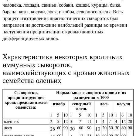
человека, лошади, свиньи, собаки, кошки, курицы, быка,
барана, козы, косули, лося, изюбра, северного оленя. Весь
процесс изготовления диагностических сывороток был
направлен на достижение наибольшей разницы во времени
наступления преципитации с кровью животных
дифференцируемых видов.
Характеристика некоторых кроличьих
иммунных сывороток,
взаимодействующих с кровью животных
семейства оленьих
Сыворотки,
Нормальные сыворотки крови и их
преципитирующие
разведения × 1000
кровь представителей
изюбр
северный
лось
косуля
семейства:
олень
1
5
10
1
5
10
1
5
10
1
6
10
оленьих
2
5
12
3
7
11
1
4
7
4
14
20
лося
60
90
60
90
20
30
30
60
90
26
30
10
северного оленя
60
—
13
24
19
60
90
20
90
—