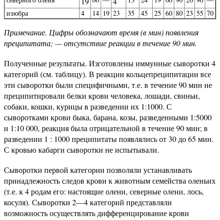
19
4
изюбра
4
14
19
23
35
45
25
60
80
23
55
70
Примечание. Цифры обозначают время (в мин) появления
преципитата; — отсутствие реакции в течение 90 мин.
Полученные результаты. Изготовлены иммунные сыворотки 4
категорий (см. таблицу). В реакции кольцепреципитации все
эти сыворотки были специфичными, т.е. в течение 90 мин не
преципитировали белки крови человека, лошади, свиньи,
собаки, кошки, курицы в разведении их 1:1000. С
сыворотками крови быка, барана, козы, разведенными 1:5000
и 1:10 000, реакция была отрицательной в течение 90 мин; в
разведении 1 : 1000 преципитаты появлялись от 30 до 65 мин.
С кровью кабарги сыворотки не испытывали.
Сыворотки первой категории позволяли устанавливать
принадлежность следов крови к животным семейства оленьих
(т.е. к 4 родам его: настоящие олени, северные олени, лось,
косуля). Сыворотки 2—4 категорий представляли
возможность осуществлять дифференцирование крови