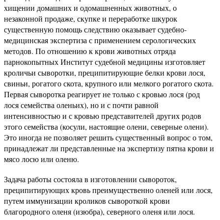
хищении домашних и одомашненных животных, о
незаконной продаже, скупке и переработке шкурок
существенную помощь следствию оказывает судебно-
медицинская экспертиза с применением серологических
методов. По отношению к крови животных отряда
парнокопытных Институт судебной медицины изготовляет
кроличьи сыворотки, преципитирующие белки крови лося,
свиньи, рогатого скота, крупного или мелкого рогатого скота.
Первая сыворотка реагирует не только с кровью лося (род
лося семейства оленьих), но и с почти равной
интенсивностью и с кровью представителей других родов
этого семейства (косули, настоящие олени, северные олени).
Это иногда не позволяет решить существенный вопрос о том,
принадлежат ли представленные на экспертизу пятна крови и
мясо лосю или оленю.
Задача работы состояла в изготовлении сывороток,
преципитирующих кровь преимущественно оленей или лося,
путем иммунизации кроликов сывороткой крови
благородного оленя (изюбра), северного оленя или лося.