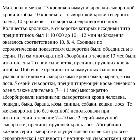
Материал и метод. 13 кроликов иммунизировали сывороткой
крови изюбра, 10 кроликов— сывороткой крови северного
оленя, 10 кроликов — сывороткой европейского лося.
Количество кроликов, в сыворотке которых исходный титр
преципитинов был 1: 10 000 до 10—12 мин наблюдения,
оказалось соответственно 10, 8, 4. Сходные по
серологическим показателям сыворотки были объединены в
серии. Путем многократной абсорбции в течение 13 мес были
изготовлены 2 серии сывороток, преципитирующих кровь
изюбра. Побочные преципитины иммунных сывороток
удаляли нативными сыворотками крови быка, барана, козы,
лося. 5 серий сыворотки, преципитирующей кровь северного
оленя, также длительно (7—11 мес) многократно
абсорбировали нативными сыворотками крови человека,
лошади, быка, барана, козы, свиньи, собаки, кошки, лося. Те
же сыворотки (но без лосиной) использовали при
изготовлении в течение 7—10 мес 2 серий иммунной
сыворотки, преципитирующей кровь лося. Абсорбцию
каждой серии сыворотки осуществляли после контроля ее
серологической активности с нативными сыворотками крови