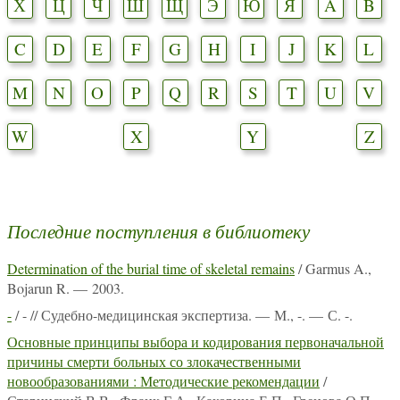
Х
Ц
Ч
Ш
Щ
Э
Ю
Я
A
B
C
D
E
F
G
H
I
J
K
L
M
N
O
P
Q
R
S
T
U
V
W
X
Y
Z
Последние поступления в библиотеку
Determination of the burial time of skeletal remains
/ Garmus A.,
Bojarun R. — 2003.
-
/ - // Судебно-медицинская экспертиза. — М., -. — С. -.
Основные принципы выбора и кодирования первоначальной
причины смерти больных со злокачественными
новообразованиями : Методические рекомендации
/