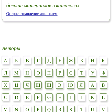
больше материалов в каталогах
Острое отравление алкоголем
Авторы
А
Б
В
Г
Д
Е
Ж
З
И
К
Л
М
Н
О
П
Р
С
Т
У
Ф
Х
Ц
Ч
Ш
Щ
Э
Ю
Я
A
B
C
D
E
F
G
H
I
J
K
L
M
N
O
P
Q
R
S
T
U
V