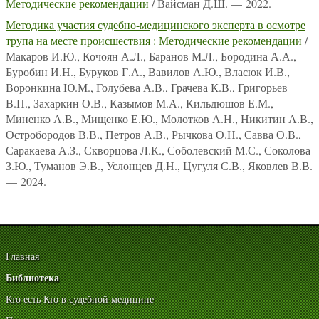
Методические рекомендации
/ Вайсман Д.Ш. — 2022.
Методика участия судебно-медицинского эксперта в осмотре
трупа на месте происшествия : Методические рекомендации
/
Макаров И.Ю., Кочоян А.Л., Баранов М.Л., Бородина А.А.,
Буробин И.Н., Буруков Г.А., Вавилов А.Ю., Власюк И.В.,
Воронкина Ю.М., Голубева А.В., Грачева К.В., Григорьев
В.П., Захаркин О.В., Казымов М.А., Кильдюшов Е.М.,
Миненко А.В., Мищенко Е.Ю., Молотков А.Н., Никитин А.В.,
Остробородов В.В., Петров А.В., Рычкова О.Н., Савва О.В.,
Саракаева А.З., Скворцова Л.К., Соболевский М.С., Соколова
З.Ю., Туманов Э.В., Услонцев Д.Н., Цугуля С.В., Яковлев В.В.
— 2024.
Главная
Библиотека
Кто есть Кто в судебной медицине