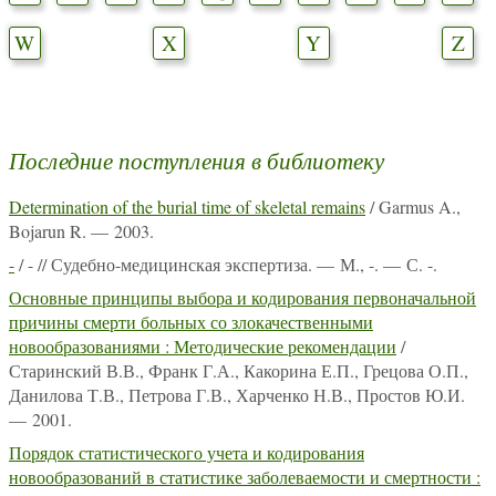
W
X
Y
Z
Последние поступления в библиотеку
Determination of the burial time of skeletal remains
/ Garmus A.,
Bojarun R. — 2003.
-
/ - // Судебно-медицинская экспертиза. — М., -. — С. -.
Основные принципы выбора и кодирования первоначальной
причины смерти больных со злокачественными
новообразованиями : Методические рекомендации
/
Старинский В.В., Франк Г.А., Какорина Е.П., Грецова О.П.,
Данилова Т.В., Петрова Г.В., Харченко Н.В., Простов Ю.И.
— 2001.
Порядок статистического учета и кодирования
новообразований в статистике заболеваемости и смертности :