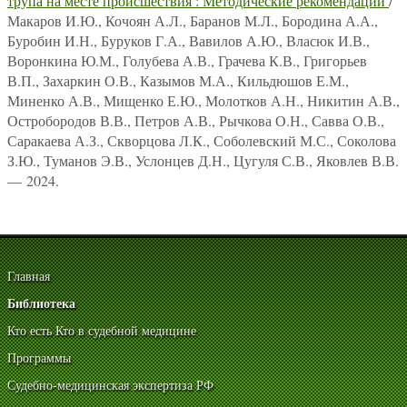
трупа на месте происшествия : Методические рекомендации
/
Макаров И.Ю., Кочоян А.Л., Баранов М.Л., Бородина А.А.,
Буробин И.Н., Буруков Г.А., Вавилов А.Ю., Власюк И.В.,
Воронкина Ю.М., Голубева А.В., Грачева К.В., Григорьев
В.П., Захаркин О.В., Казымов М.А., Кильдюшов Е.М.,
Миненко А.В., Мищенко Е.Ю., Молотков А.Н., Никитин А.В.,
Остробородов В.В., Петров А.В., Рычкова О.Н., Савва О.В.,
Саракаева А.З., Скворцова Л.К., Соболевский М.С., Соколова
З.Ю., Туманов Э.В., Услонцев Д.Н., Цугуля С.В., Яковлев В.В.
— 2024.
Главная
Библиотека
Кто есть Кто в судебной медицине
Программы
Судебно-медицинская экспертиза РФ