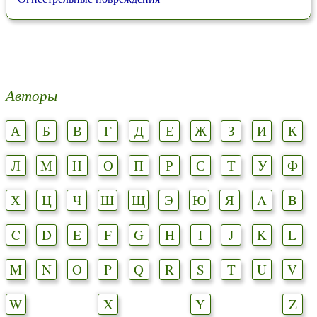
Авторы
А
Б
В
Г
Д
Е
Ж
З
И
К
Л
М
Н
О
П
Р
С
Т
У
Ф
Х
Ц
Ч
Ш
Щ
Э
Ю
Я
A
B
C
D
E
F
G
H
I
J
K
L
M
N
O
P
Q
R
S
T
U
V
W
X
Y
Z