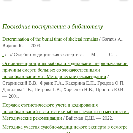
Последние поступления в библиотеку
Determination of the burial time of skeletal remains
/ Garmus A.,
Bojarun R. — 2003.
-
/ - // Судебно-медицинская экспертиза. — М., -. — С. -.
Основные принципы выбора и кодирования первоначальной
причины смерти больных со злокачественными
новообразованиями : Методические рекомендации
/
Старинский В.В., Франк Г.А., Какорина Е.П., Грецова О.П.,
Данилова Т.В., Петрова Г.В., Харченко Н.В., Простов Ю.И.
— 2001.
Порядок статистического учета и кодирования
новообразований в статистике заболеваемости и смертности :
Методические рекомендации
/ Вайсман Д.Ш. — 2022.
Методика участия судебно-медицинского эксперта в осмотре