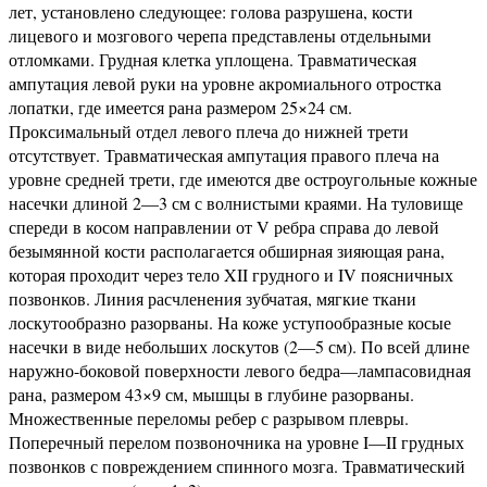
лет, установлено следующее: голова разрушена, кости
лицевого и мозгового черепа представлены отдельными
отломками. Грудная клетка уплощена. Травматическая
ампутация левой руки на уровне акромиального отростка
лопатки, где имеется рана размером 25×24 см.
Проксимальный отдел левого плеча до нижней трети
отсутствует. Травматическая ампутация правого плеча на
уровне средней трети, где имеются две остроугольные кожные
насечки длиной 2—3 см с волнистыми краями. На туловище
спереди в косом направлении от V ребра справа до левой
безымянной кости располагается обширная зияющая рана,
которая проходит через тело XII грудного и IV поясничных
позвонков. Линия расчленения зубчатая, мягкие ткани
лоскутообразно разорваны. На коже уступообразные косые
насечки в виде небольших лоскутов (2—5 см). По всей длине
наружно-боковой поверхности левого бедра—лампасовидная
рана, размером 43×9 см, мышцы в глубине разорваны.
Множественные переломы ребер с разрывом плевры.
Поперечный перелом позвоночника на уровне I—II грудных
позвонков с повреждением спинного мозга. Травматический