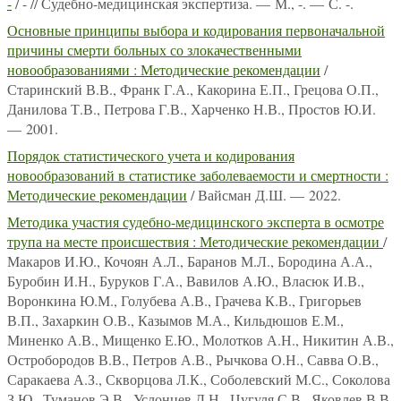
-
/ - // Судебно-медицинская экспертиза. — М., -. — С. -.
Основные принципы выбора и кодирования первоначальной
причины смерти больных со злокачественными
новообразованиями : Методические рекомендации
/
Старинский В.В., Франк Г.А., Какорина Е.П., Грецова О.П.,
Данилова Т.В., Петрова Г.В., Харченко Н.В., Простов Ю.И.
— 2001.
Порядок статистического учета и кодирования
новообразований в статистике заболеваемости и смертности :
Методические рекомендации
/ Вайсман Д.Ш. — 2022.
Методика участия судебно-медицинского эксперта в осмотре
трупа на месте происшествия : Методические рекомендации
/
Макаров И.Ю., Кочоян А.Л., Баранов М.Л., Бородина А.А.,
Буробин И.Н., Буруков Г.А., Вавилов А.Ю., Власюк И.В.,
Воронкина Ю.М., Голубева А.В., Грачева К.В., Григорьев
В.П., Захаркин О.В., Казымов М.А., Кильдюшов Е.М.,
Миненко А.В., Мищенко Е.Ю., Молотков А.Н., Никитин А.В.,
Остробородов В.В., Петров А.В., Рычкова О.Н., Савва О.В.,
Саракаева А.З., Скворцова Л.К., Соболевский М.С., Соколова
З.Ю., Туманов Э.В., Услонцев Д.Н., Цугуля С.В., Яковлев В.В.