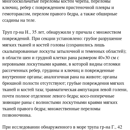
многооскольчатые переломы костей черепа, переломы
ключиц, ребер с повреждением пристеночной плевры и
гемотораксом, перелом правого бедра, а также обширные
ссадины на теле.
Труп гр-на Н., 35 лет, обнаружили у причала с множеством
повреждений. При секции установлено: грубое разрушение
мягких тканей и костей головы (сохранились лишь
скальпированные лоскуты затылочной и теменных областей);
в области шеи и грудной клетки рана размером 40×30 см с
неровными лоскутными краями, в которой видны отломки
рассеченных ребер, грудины и ключиц и поврежденные
внутренние органы; аналогичная рана на животе; органы
брюшной полости отсутствуют; грубые повреждения мягких
тканей и костей таза; травматическая ампутация левой голени,
почти полное отделение левого бедра; косо-поперечные
зияющие раны с волнистыми лоскутными краями мягких
тканей правого бедра; множественные переломы
позвоночника.
При исследовании обнаруженного в море трупа гр-на Г., 42