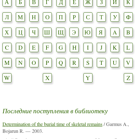
А
Б
В
Г
Д
Е
Ж
З
И
К
Л
М
Н
О
П
Р
С
Т
У
Ф
Х
Ц
Ч
Ш
Щ
Э
Ю
Я
A
B
C
D
E
F
G
H
I
J
K
L
M
N
O
P
Q
R
S
T
U
V
W
X
Y
Z
Последние поступления в библиотеку
Determination of the burial time of skeletal remains
/ Garmus A.,
Bojarun R. — 2003.