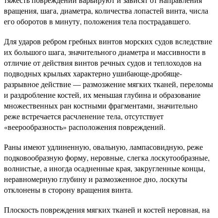
вращения, шага, диаметра, количества лопастей винта, числа
его оборотов в минуту, положения тела пострадавшего.
Для ударов ребром гребных винтов морских судов вследствие
их большого шага, значительного диаметра и массивности в
отличие от действия винтов речных судов и теплоходов на
подводных крыльях характерно ушибающе-дробяще-
разрывное действие — размозжение мягких тканей, переломы
и раздробление костей, их меньшая глубина и образование
множественных ран костными фрагментами, значительно
реже встречается расчленение тела, отсутствует
«веерообразность» расположения повреждений.
Раны имеют удлиненную, овальную, лампасовидную, реже
подковообразную форму, неровные, слегка лоскутообразные,
волнистые, а иногда осадненные края, закругленные концы,
неравномерную глубину и размозженное дно, лоскуты
отклонены в сторону вращения винта.
Плоскость повреждения мягких тканей и костей неровная, на