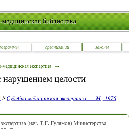
-медицинская библиотека
рограммы
организации
законы
-медицинская экспертиза»
→
с нарушением целости
.
//
Судебно-медицинская экспертиза. — М., 1976
экспертиза (нач. Т.Г. Гулямов) Министерства