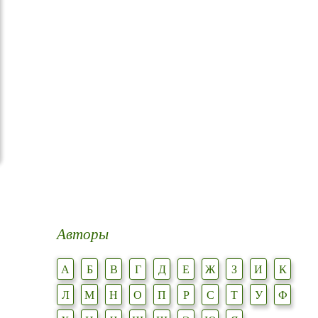
Авторы
А
Б
В
Г
Д
Е
Ж
З
И
К
Л
М
Н
О
П
Р
С
Т
У
Ф