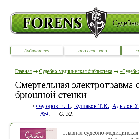
Судебно
библиотека
кто есть кто
п
Главная
→
Судебно-медицинская библиотека
→
«Судебно
Смертельная электротравма 
брюшной стенки
/
Федоров Е.П.
,
Кушаков Т.К.
,
Адылов У
— №4
. — С. 52.
Главная судебно-медицинская 