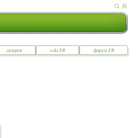
галерея
wiki FR
форум FR