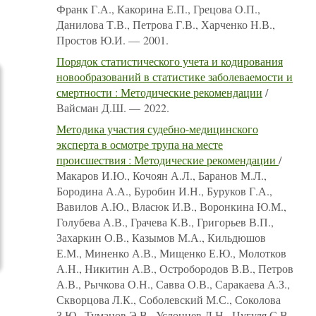
Франк Г.А., Какорина Е.П., Грецова О.П.,
Данилова Т.В., Петрова Г.В., Харченко Н.В.,
Простов Ю.И. — 2001.
Порядок статистического учета и кодирования
новообразований в статистике заболеваемости и
смертности : Методические рекомендации
/
Вайсман Д.Ш. — 2022.
Методика участия судебно-медицинского
эксперта в осмотре трупа на месте
происшествия : Методические рекомендации
/
Макаров И.Ю., Кочоян А.Л., Баранов М.Л.,
Бородина А.А., Буробин И.Н., Буруков Г.А.,
Вавилов А.Ю., Власюк И.В., Воронкина Ю.М.,
Голубева А.В., Грачева К.В., Григорьев В.П.,
Захаркин О.В., Казымов М.А., Кильдюшов
Е.М., Миненко А.В., Мищенко Е.Ю., Молотков
А.Н., Никитин А.В., Остробородов В.В., Петров
А.В., Рычкова О.Н., Савва О.В., Саракаева А.З.,
Скворцова Л.К., Соболевский М.С., Соколова
З.Ю., Туманов Э.В., Услонцев Д.Н., Цугуля С.В.,