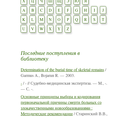
Х
Ц
Ч
Ш
Щ
Э
Ю
Я
A
B
C
D
E
F
G
H
I
J
K
L
M
N
O
P
Q
R
S
T
U
V
W
X
Y
Z
Последние поступления в
библиотеку
Determination of the burial time of skeletal remains
/
Garmus A., Bojarun R. — 2003.
-
/ - // Судебно-медицинская экспертиза. — М., -.
— С. -.
Основные принципы выбора и кодирования
первоначальной причины смерти больных со
злокачественными новообразованиями :
Методические рекомендации
/ Старинский В.В.,