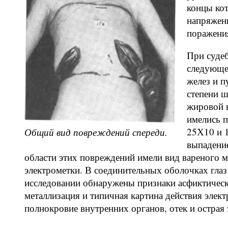
концы кот
напряжени
поражени
При суде
следующе
желез и п
степени 
жировой к
имелись 
25Х10 и 
Общий вид повреждений спереди.
выпадени
области этих повреждений имели вид вареного мя
электрометки. В соединительных оболочках гла
исследовании обнаружены признаки асфиктическ
металлизация и типичная картина действия элек
полнокровие внутренних органов, отек и острая 