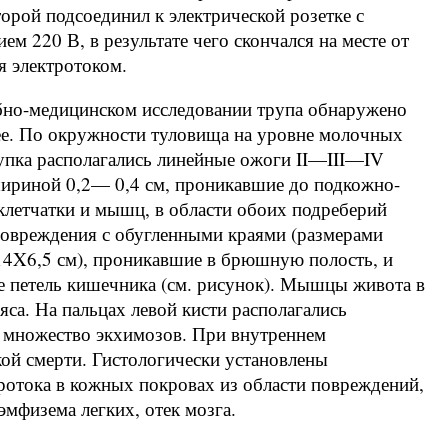
орой подсоединил к электрической розетке с
ем 220 В, в результате чего скончался на месте от
я электротоком.
бно-медицинском исследовании трупа обнаружено
е. По окружности туловища на уровне молочных
упка располагались линейные ожоги II—III—IV
шириной 0,2— 0,4 см, проникавшие до подкожно-
летчатки и мышц, в области обоих подреберий
повреждения с обугленными краями (размерами
14X6,5 см), проникавшие в брюшную полость, и
е петель кишечника (см. рисунок). Мышцы живота в
са. На пальцах левой кисти располагались
з множество экхимозов. При внутреннем
ой смерти. Гистологически установлены
тротока в кожных покровах из области повреждений,
эмфизема легких, отек мозга.