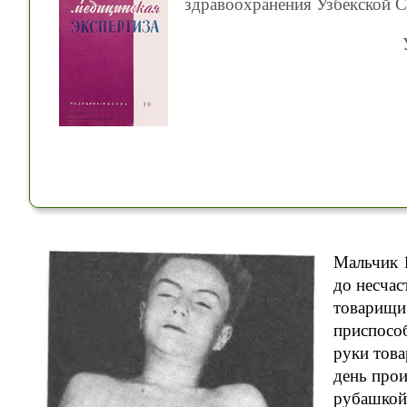
здравоохранения Узбекской 
Мальчик 1
до несчас
товарищи
приспособ
руки това
день прои
рубашкой 