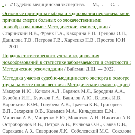
-
/ - // Судебно-медицинская экспертиза. — М., -. — С. -.
Основные принципы выбора и кодирования первоначальной
причины смерти больных со злокачественными
новообразованиями : Методические рекомендации
/
Старинский В.В., Франк Г.А., Какорина Е.П., Грецова О.П.,
Данилова Т.В., Петрова Г.В., Харченко Н.В., Простов Ю.И.
— 2001.
Порядок статистического учета и кодирования
новообразований в статистике заболеваемости и смертности :
Методические рекомендации
/ Вайсман Д.Ш. — 2022.
Методика участия судебно-медицинского эксперта в осмотре
трупа на месте происшествия : Методические рекомендации
/
Макаров И.Ю., Кочоян А.Л., Баранов М.Л., Бородина А.А.,
Буробин И.Н., Буруков Г.А., Вавилов А.Ю., Власюк И.В.,
Воронкина Ю.М., Голубева А.В., Грачева К.В., Григорьев
В.П., Захаркин О.В., Казымов М.А., Кильдюшов Е.М.,
Миненко А.В., Мищенко Е.Ю., Молотков А.Н., Никитин А.В.,
Остробородов В.В., Петров А.В., Рычкова О.Н., Савва О.В.,
Саракаева А.З., Скворцова Л.К., Соболевский М.С., Соколова