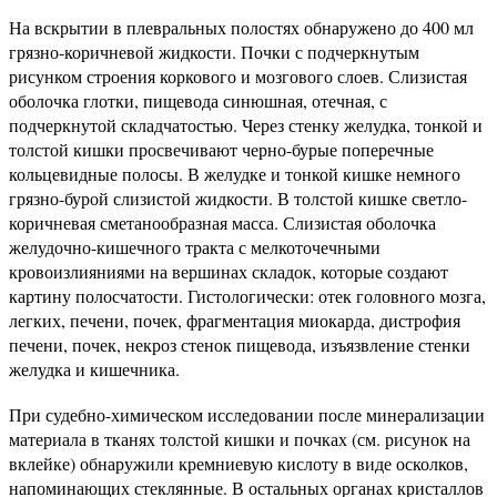
На вскрытии в плевральных полостях обнаружено до 400 мл
грязно-коричневой жидкости. Почки с подчеркнутым
рисунком строения коркового и мозгового слоев. Слизистая
оболочка глотки, пищевода синюшная, отечная, с
подчеркнутой складчатостью. Через стенку желудка, тонкой и
толстой кишки просвечивают черно-бурые поперечные
кольцевидные полосы. В желудке и тонкой кишке немного
грязно-бурой слизистой жидкости. В толстой кишке светло-
коричневая сметанообразная масса. Слизистая оболочка
желудочно-кишечного тракта с мелкоточечными
кровоизлияниями на вершинах складок, которые создают
картину полосчатости. Гистологически: отек головного мозга,
легких, печени, почек, фрагментация миокарда, дистрофия
печени, почек, некроз стенок пищевода, изъязвление стенки
желудка и кишечника.
При судебно-химическом исследовании после минерализации
материала в тканях толстой кишки и почках (см. рисунок на
вклейке) обнаружили кремниевую кислоту в виде осколков,
напоминающих стеклянные. В остальных органах кристаллов