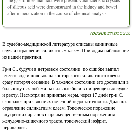
the gastro-intestinal tract were present. Characteristic crystals
of silicous acid were demonstrated in the kidney and bowel
after mineralization in the course of chemical analysis.
ссылка на эту страницу
В судебно-медицинской литературе описаны единичные
случаи отравления силикатным клеем. Приводим наблюдение
из нашей практики.
Гр-н С., будучи в нетрезвом состоянии, по ошибке выпил
вместо водки полстакана конторского силикатного клея и
сразу потерял сознание. В тяжелом состоянии его доставили в
больницу с жалобами на сильные боли в пищеводе и желудке
и рвоту. Несмотря на принятые меры, через 17 дней гр-н С.
скончался при явлениях почечной недостаточности. Диагноз:
отравление силикатным клеем. Токсическое поражение
внутренних органов с преимущественным поражением
желудочно-кишечного тракта, токсический нефрит,
перикардит.