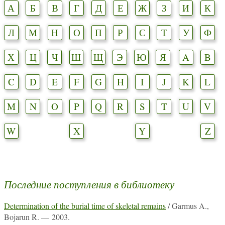
А
Б
В
Г
Д
Е
Ж
З
И
К
Л
М
Н
О
П
Р
С
Т
У
Ф
Х
Ц
Ч
Ш
Щ
Э
Ю
Я
A
B
C
D
E
F
G
H
I
J
K
L
M
N
O
P
Q
R
S
T
U
V
W
X
Y
Z
Последние поступления в библиотеку
Determination of the burial time of skeletal remains
/ Garmus A.,
Bojarun R. — 2003.