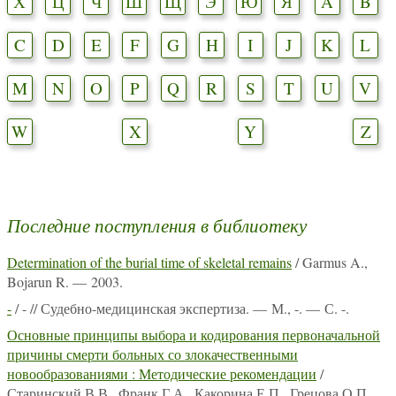
Х
Ц
Ч
Ш
Щ
Э
Ю
Я
A
B
C
D
E
F
G
H
I
J
K
L
M
N
O
P
Q
R
S
T
U
V
W
X
Y
Z
Последние поступления в библиотеку
Determination of the burial time of skeletal remains
/ Garmus A.,
Bojarun R. — 2003.
-
/ - // Судебно-медицинская экспертиза. — М., -. — С. -.
Основные принципы выбора и кодирования первоначальной
причины смерти больных со злокачественными
новообразованиями : Методические рекомендации
/
Старинский В.В., Франк Г.А., Какорина Е.П., Грецова О.П.,