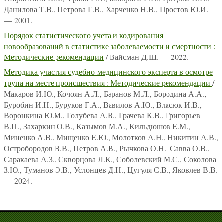
Данилова Т.В., Петрова Г.В., Харченко Н.В., Простов Ю.И.
— 2001.
Порядок статистического учета и кодирования
новообразований в статистике заболеваемости и смертности :
Методические рекомендации
/ Вайсман Д.Ш. — 2022.
Методика участия судебно-медицинского эксперта в осмотре
трупа на месте происшествия : Методические рекомендации
/
Макаров И.Ю., Кочоян А.Л., Баранов М.Л., Бородина А.А.,
Буробин И.Н., Буруков Г.А., Вавилов А.Ю., Власюк И.В.,
Воронкина Ю.М., Голубева А.В., Грачева К.В., Григорьев
В.П., Захаркин О.В., Казымов М.А., Кильдюшов Е.М.,
Миненко А.В., Мищенко Е.Ю., Молотков А.Н., Никитин А.В.,
Остробородов В.В., Петров А.В., Рычкова О.Н., Савва О.В.,
Саракаева А.З., Скворцова Л.К., Соболевский М.С., Соколова
З.Ю., Туманов Э.В., Услонцев Д.Н., Цугуля С.В., Яковлев В.В.
— 2024.