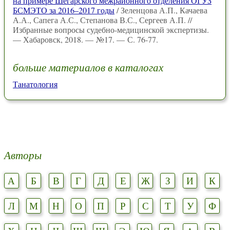
на примере Шегарского межрайонного отделения ОГУЗ
БСМЭТО за 2016–2017 годы
/ Зеленцова А.П., Качаева
А.А., Сапега А.С., Степанова В.С., Сергеев А.П. //
Избранные вопросы судебно-медицинской экспертизы.
— Хабаровск, 2018. — №17. — С. 76-77.
больше материалов в каталогах
Танатология
Авторы
А
Б
В
Г
Д
Е
Ж
З
И
К
Л
М
Н
О
П
Р
С
Т
У
Ф