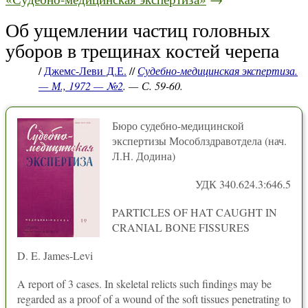
Об ущемлении частиц головных
уборов в трещинах костей черепа
/
Джемс-Леви Д.Е.
//
Судебно-медицинская экспертиза.
— М., 1972 — №2
. — С. 59-60.
Бюро судебно-медицинской
экспертизы Мособлздравотдела (нач.
Л.Н. Додина)
УДК 340.624.3:646.5
PARTICLES OF HAT CAUGHT IN
CRANIAL BONE FISSURES
D. E. James-Levi
A report of 3 cases. In skeletal relicts such findings may be
regarded as a proof of a wound of the soft tissues penetrating to