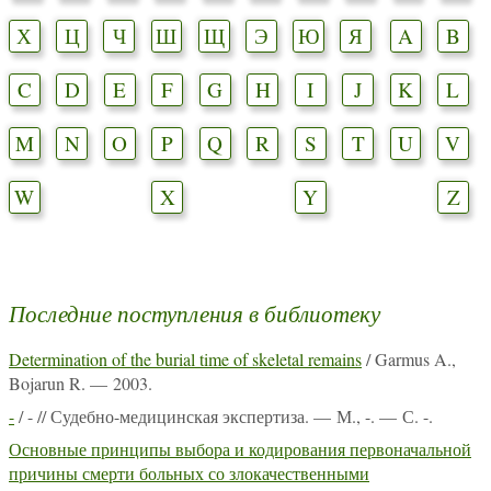
Х
Ц
Ч
Ш
Щ
Э
Ю
Я
A
B
C
D
E
F
G
H
I
J
K
L
M
N
O
P
Q
R
S
T
U
V
W
X
Y
Z
Последние поступления в библиотеку
Determination of the burial time of skeletal remains
/ Garmus A.,
Bojarun R. — 2003.
-
/ - // Судебно-медицинская экспертиза. — М., -. — С. -.
Основные принципы выбора и кодирования первоначальной
причины смерти больных со злокачественными