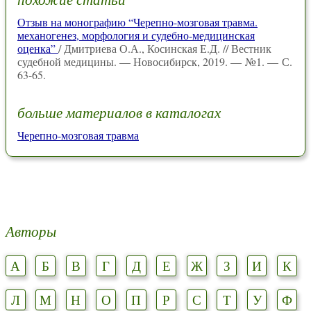
Отзыв на монографию “Черепно-мозговая травма.
механогенез, морфология и судебно-медицинская
оценка”
/ Дмитриева О.А., Косинская Е.Д. // Вестник
судебной медицины. — Новосибирск, 2019. — №1. — С.
63-65.
больше материалов в каталогах
Черепно-мозговая травма
Авторы
А
Б
В
Г
Д
Е
Ж
З
И
К
Л
М
Н
О
П
Р
С
Т
У
Ф