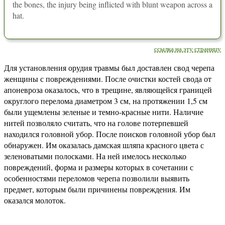
the bones, the injury being inflicted with blunt weapon across a
hat.
ссылка на эту страницу
Для установления орудия травмы был доставлен свод черепа
женщины с повреждениями. После очистки костей свода от
апоневроза оказалось, что в трещине, являющейся границей
округлого перелома диаметром 3 см, на протяжении 1,5 см
были ущемлены зеленые и темно-красные нити. Наличие
нитей позволяло считать, что на голове потерпевшей
находился головной убор. После поисков головной убор был
обнаружен. Им оказалась дамская шляпа красного цвета с
зеленоватыми полосками. На ней имелось несколько
повреждений, форма и размеры которых в сочетании с
особенностями переломов черепа позволили выявить
предмет, которым были причинены повреждения. Им
оказался молоток.