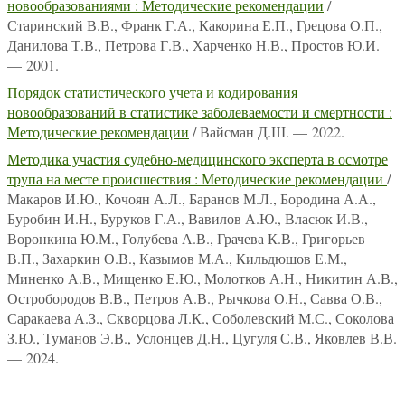
новообразованиями : Методические рекомендации
/
Старинский В.В., Франк Г.А., Какорина Е.П., Грецова О.П.,
Данилова Т.В., Петрова Г.В., Харченко Н.В., Простов Ю.И.
— 2001.
Порядок статистического учета и кодирования
новообразований в статистике заболеваемости и смертности :
Методические рекомендации
/ Вайсман Д.Ш. — 2022.
Методика участия судебно-медицинского эксперта в осмотре
трупа на месте происшествия : Методические рекомендации
/
Макаров И.Ю., Кочоян А.Л., Баранов М.Л., Бородина А.А.,
Буробин И.Н., Буруков Г.А., Вавилов А.Ю., Власюк И.В.,
Воронкина Ю.М., Голубева А.В., Грачева К.В., Григорьев
В.П., Захаркин О.В., Казымов М.А., Кильдюшов Е.М.,
Миненко А.В., Мищенко Е.Ю., Молотков А.Н., Никитин А.В.,
Остробородов В.В., Петров А.В., Рычкова О.Н., Савва О.В.,
Саракаева А.З., Скворцова Л.К., Соболевский М.С., Соколова
З.Ю., Туманов Э.В., Услонцев Д.Н., Цугуля С.В., Яковлев В.В.
— 2024.