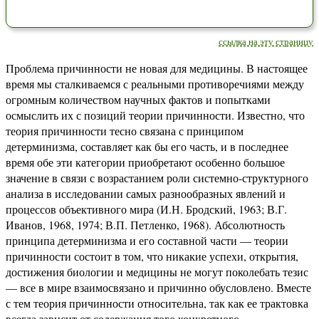
ссылка на эту страницу
Проблема причинности не новая для медицины. В настоящее
время мы сталкиваемся с реальными противоречиями между
огромным количеством научных фактов и попытками
осмыслить их с позиций теории причинности. Известно, что
теория причинности тесно связана с принципом
детерминизма, составляет как бы его часть, и в последнее
время обе эти категории приобретают особенно большое
значение в связи с возрастанием роли системно-структурного
анализа в исследовании самых разнообразных явлений и
процессов объективного мира (И.Н. Бродский, 1963; В.Г.
Иванов, 1968, 1974; В.П. Петленко, 1968). Абсолютность
принципа детерминизма и его составной части — теории
причинности состоит в том, что никакие успехи, открытия,
достижения биологии и медицины не могут поколебать тезис
— все в мире взаимосвязано и причинно обусловлено. Вместе
с тем теория причинности относительна, так как ее трактовка
всегда зависит от содержания того конкретного