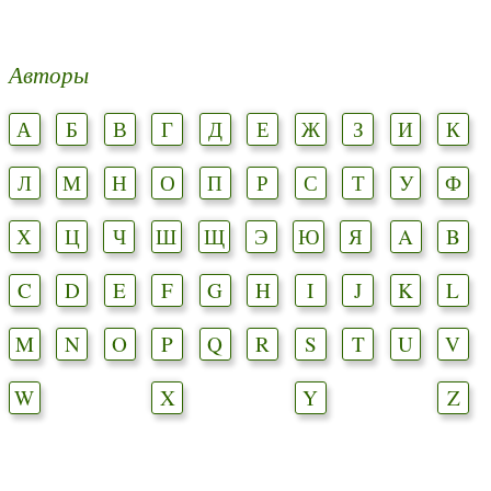
Авторы
А
Б
В
Г
Д
Е
Ж
З
И
К
Л
М
Н
О
П
Р
С
Т
У
Ф
Х
Ц
Ч
Ш
Щ
Э
Ю
Я
A
B
C
D
E
F
G
H
I
J
K
L
M
N
O
P
Q
R
S
T
U
V
W
X
Y
Z