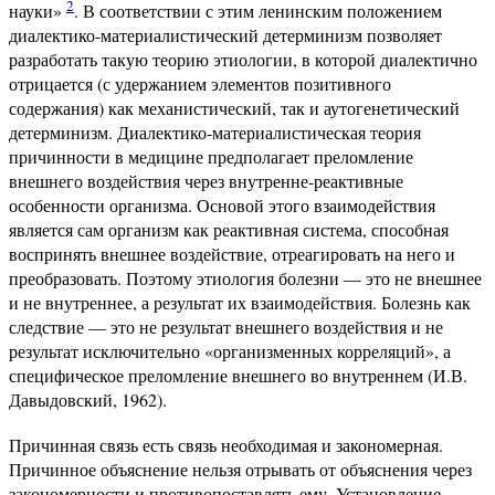
2
науки»
. В соответствии с этим ленинским положением
диалектико-материалистический детерминизм позволяет
разработать такую теорию этиологии, в которой диалектично
отрицается (с удержанием элементов позитивного
содержания) как механистический, так и аутогенетический
детерминизм. Диалектико-материалистическая теория
причинности в медицине предполагает преломление
внешнего воздействия через внутренне-реактивные
особенности организма. Основой этого взаимодействия
является сам организм как реактивная система, способная
воспринять внешнее воздействие, отреагировать на него и
преобразовать. Поэтому этиология болезни — это не внешнее
и не внутреннее, а результат их взаимодействия. Болезнь как
следствие — это не результат внешнего воздействия и не
результат исключительно «организменных корреляций», а
специфическое преломление внешнего во внутреннем (И.В.
Давыдовский, 1962).
Причинная связь есть связь необходимая и закономерная.
Причинное объяснение нельзя отрывать от объяснения через
закономерности и противопоставлять ему. Установление