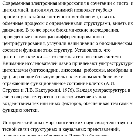
Современная электронная микроскопия в сочетании с гисто- и
цитохимией, цитоиммунохимией позволяет глубоко
проникнуть в тайны клеточного метаболизма, связать
обменные процессы с определенными структурами, видеть их
движение. В то же время биохимические исследования,
проведенные с помощью дифференцированного
центрифугирования, углубили наши знания о биохимическом
составе и функции этих структур. Установлено, что
цитоплазма клетки — это сложная гетерогенная система.
Внимание исследователей давно привлекают ультраструктуры
цитоплазмы (митохондрии, лизосомы, рибосомы, мембраны и
др.), играющие большую роль в клеточном метаболизме и
отражающие функциональное состояние клеток (А.И.
Струков и Л.В. Кактурский, 1976). Каждая ультраструктура в
свою очередь гетерогенна и легко изменяется под
воздействием тех или иных факторов, обеспечивая тем самым
функцию клетки.
Исторический опыт морфологических наук свидетельствует о
тесной связи структурных и каузальных представлений,
идущих по пути их сближения. Врачей и биологов