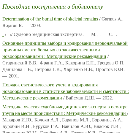
Последние поступления в библиотеку
Determination of the burial time of skeletal remains
/ Garmus A.,
Bojarun R. — 2003.
-
/ - // Судебно-медицинская экспертиза. — М., -. — С. -.
Основные принципы выбора и кодирования первоначальной
причины смерти больных со злокачественными
новообразованиями : Методические рекомендации
/
Старинский В.В., Франк Г.А., Какорина Е.П., Грецова О.П.,
Данилова Т.В., Петрова Г.В., Харченко Н.В., Простов Ю.И.
— 2001.
Порядок статистического учета и кодирования
новообразований в статистике заболеваемости и смертности :
Методические рекомендации
/ Вайсман Д.Ш. — 2022.
Методика участия судебно-медицинского эксперта в осмотре
трупа на месте происшествия : Методические рекомендации
/
Макаров И.Ю., Кочоян А.Л., Баранов М.Л., Бородина А.А.,
Буробин И.Н., Буруков Г.А., Вавилов А.Ю., Власюк И.В.,
Воронкина Ю.М., Голубева А.В., Грачева К.В., Григорьев