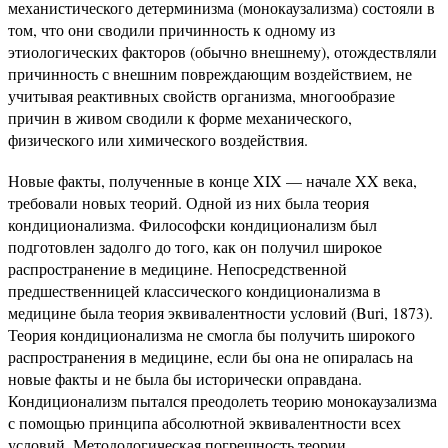
механистического детерминизма (монокаузализма) состояли в
том, что они сводили причинность к одному из
этиологических факторов (обычно внешнему), отождествляли
причинность с внешним повреждающим воздействием, не
учитывая реактивных свойств организма, многообразие
причин в живом сводили к форме механического,
физического или химического воздействия.
Новые факты, полученные в конце XIX — начале XX века,
требовали новых теорий. Одной из них была теория
кондиционализма. Философски кондиционализм был
подготовлен задолго до того, как он получил широкое
распространение в медицине. Непосредственной
предшественницей классического кондиционализма в
медицине была теория эквивалентности условий (Buri, 1873).
Теория кондиционализма не смогла бы получить широкого
распространения в медицине, если бы она не опиралась на
новые факты и не была бы исторически оправдана.
Кондиционализм пытался преодолеть теорию монокаузализма
с помощью принципа абсолютной эквивалентности всех
условий. Методологическая погрешность теории