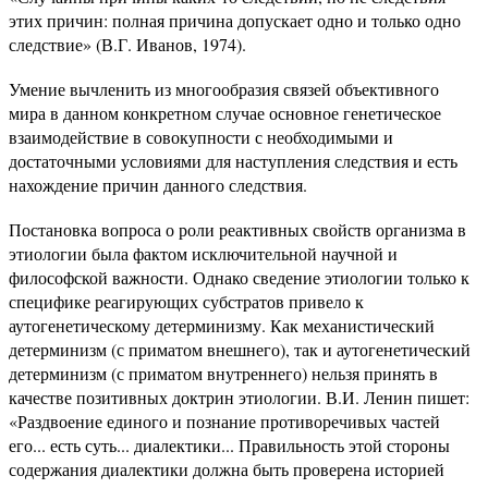
этих причин: полная причина допускает одно и только одно
следствие» (В.Г. Иванов, 1974).
Умение вычленить из многообразия связей объективного
мира в данном конкретном случае основное генетическое
взаимодействие в совокупности с необходимыми и
достаточными условиями для наступления следствия и есть
нахождение причин данного следствия.
Постановка вопроса о роли реактивных свойств организма в
этиологии была фактом исключительной научной и
философской важности. Однако сведение этиологии только к
специфике реагирующих субстратов привело к
аутогенетическому детерминизму. Как механистический
детерминизм (с приматом внешнего), так и аутогенетический
детерминизм (с приматом внутреннего) нельзя принять в
качестве позитивных доктрин этиологии. В.И. Ленин пишет:
«Раздвоение единого и познание противоречивых частей
его... есть суть... диалектики... Правильность этой стороны
содержания диалектики должна быть проверена историей