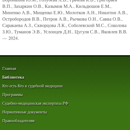
В.П., Захаркин О.В., Казымов М.А., Кильдюшов Е.М.,
Миненко А.В., Мищенко Е.Ю., Молотков А.Н., Никитин А.В.,
Остробородов В.В., Петров А.В., Рычкова О.Н., Савва О.В.,
Саракаева А.З., Скворцова Л.К., Соболевский М.С., Соколова
З.Ю., Туманов Э.В., Услонцев Д.Н., Цугуля С.В., Яковлев В.В.
— 2024.
Главная
Библиотека
Кто есть Кто в судебной медицине
Программы
Судебно-медицинская экспертиза РФ
Нормативные документы
Правообладателям