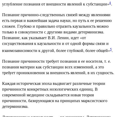
4
углубление познания от внешности явлений к субстанции»
.
Познание причинно-следственных связей между явлениями
есть первая и важнейшая задача науки, но путь к ее решению
сложен. Глубоко и правильно отразить каузальность можно
только в совокупности с другими видами детерминизма.
Познание, как указывает В.И. Ленин, идет «от
сосуществования к каузальности и от одной формы связи и
5
взаимозависимости к другой, более глубокой, более общей»
.
Познание причинности требует познания и ее носителя, т. е.
познания материи как субстанции всех изменений, а это
требует проникновения за внешность явлений, в их сущность.
Каждая историческая эпоха выдвигает различные теории
причинности конкретных нозологических единиц. В
современной медицине складывается новая теория
причинности, базирующаяся на принципах марксистского
детерминизма.
Детерминизм и каузальность — не синонимы. Детерминизм