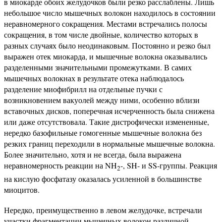
в миокарде обоих желудочков были резко расслаблены. Лишь
небольшое число мышечных волокон находилось в состоянии
неравномерного сокращения. Местами встречались полосы
сокращения, в том числе двойные, количество которых в
разных случаях было неодинаковым. Постоянно и резко был
выражен отек миокарда, и мышечные волокна оказывались
разделенными значительными промежутками. В самих
мышечных волокнах в результате отека наблюдалось
разделение миофибрилл на отдельные пучки с
возникновением вакуолей между ними, особенно вблизи
вставочных дисков, поперечная исчерченность была снижена
или даже отсутствовала. Такие дистрофически измененные,
нередко базофильные гомогенные мышечные волокна без
резких границ переходили в нормальные мышечные волокна.
Более значительно, хотя и не всегда, была выражена
неравномерность реакции на NH
-, SH- и SS-группы. Реакция
2
на кислую фосфатазу оказалась усиленной в большинстве
миоцитов.
Нередко, преимущественно в левом желудочке, встречали
участки фрагментации мышечных волокон различной