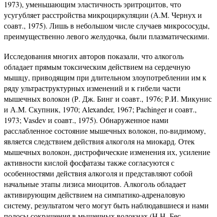
1973), уменьшающим эластичность эритроцитов, что
усугубляет расстройства микроциркуляции (А.М. Чернух и
соавт., 1975). Лишь в небольшом числе случаев микрососуды,
преимущественно левого желудочка, были плазматическими.
Исследования многих авторов показали, что алкоголь
обладает прямым токсическим действием на сердечную
мышцу, приводящим при длительном злоупотреблении им к
ряду ультраструктурных изменений и к гибели части
мышечных волокон (Р. Дж. Бинг и соавт., 1976; Р.И. Микунис
и А.М. Скупник, 1970; Alexander, 1967; Pachinger и соавт.,
1973; Vasdev и соавт., 1975). Обнаруженное нами
расслабленное состояние мышечных волокон, по-видимому,
является следствием действия алкоголя на миокард. Отек
мышечных волокон, дистрофические изменения их, усиление
активности кислой фосфатазы также согласуются с
особенностями действия алкоголя и представляют собой
начальные этапы лизиса миоцитов. Алкоголь обладает
активирующим действием на симпатико-адреналовую
систему, результатом чего могут быть наблюдавшиеся и нами
полосы сокращения в мышечных волокнах (Н.Н. Бес-