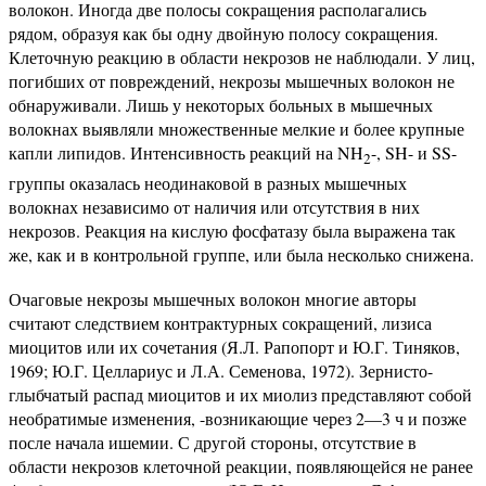
волокон. Иногда две полосы сокращения располагались
рядом, образуя как бы одну двойную полосу сокращения.
Клеточную реакцию в области некрозов не наблюдали. У лиц,
погибших от повреждений, некрозы мышечных волокон не
обнаруживали. Лишь у некоторых больных в мышечных
волокнах выявляли множественные мелкие и более крупные
капли липидов. Интенсивность реакций на NH
-, SH- и SS-
2
группы оказалась неодинаковой в разных мышечных
волокнах независимо от наличия или отсутствия в них
некрозов. Реакция на кислую фосфатазу была выражена так
же, как и в контрольной группе, или была несколько снижена.
Очаговые некрозы мышечных волокон многие авторы
считают следствием контрактурных сокращений, лизиса
миоцитов или их сочетания (Я.Л. Рапопорт и Ю.Г. Тиняков,
1969; Ю.Г. Целлариус и Л.А. Семенова, 1972). Зернисто-
глыбчатый распад миоцитов и их миолиз представляют собой
необратимые изменения, -возникающие через 2—3 ч и позже
после начала ишемии. С другой стороны, отсутствие в
области некрозов клеточной реакции, появляющейся не ранее