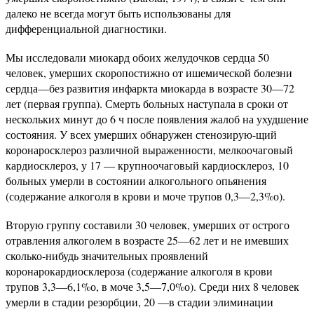
далеко не всегда могут быть использованы для
дифференциальной диагностики.
Мы исследовали миокард обоих желудочков сердца 50
человек, умерших скоропостижно от ишемической болезни
сердца—без развития инфаркта миокарда в возрасте 30—72
лет (первая группа). Смерть больных наступала в сроки от
нескольких минут до 6 ч после появления жалоб на ухудшение
состояния. У всех умерших обнаружен стенозирую-щий
коронаросклероз различной выраженности, мелкоочаговый
кардиосклероз, у 17 — крупноочаговый кардиосклероз, 10
больных умерли в состоянии алкогольного опьянения
(содержание алкоголя в крови и моче трупов 0,3—2,3%о).
Вторую группу составили 30 человек, умерших от острого
отравления алкоголем в возрасте 25—62 лет и не имевших
сколько-нибудь значительных проявлений
коронарокардиосклероза (содержание алкоголя в крови
трупов 3,3—6,1%о, в моче 3,5—7,0%о). Среди них 8 человек
умерли в стадии резорбции, 20 —в стадии элиминации