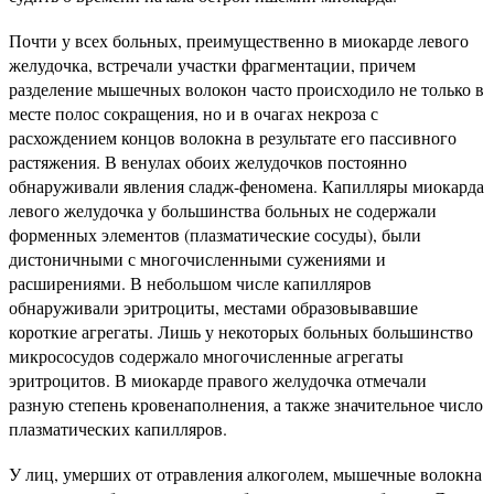
Почти у всех больных, преимущественно в миокарде левого
желудочка, встречали участки фрагментации, причем
разделение мышечных волокон часто происходило не только в
месте полос сокращения, но и в очагах некроза с
расхождением концов волокна в результате его пассивного
растяжения. В венулах обоих желудочков постоянно
обнаруживали явления сладж-феномена. Капилляры миокарда
левого желудочка у большинства больных не содержали
форменных элементов (плазматические сосуды), были
дистоничными с многочисленными сужениями и
расширениями. В небольшом числе капилляров
обнаруживали эритроциты, местами образовывавшие
короткие агрегаты. Лишь у некоторых больных большинство
микрососудов содержало многочисленные агрегаты
эритроцитов. В миокарде правого желудочка отмечали
разную степень кровенаполнения, а также значительное число
плазматических капилляров.
У лиц, умерших от отравления алкоголем, мышечные волокна