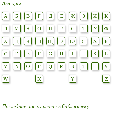
Авторы
А
Б
В
Г
Д
Е
Ж
З
И
К
Л
М
Н
О
П
Р
С
Т
У
Ф
Х
Ц
Ч
Ш
Щ
Э
Ю
Я
A
B
C
D
E
F
G
H
I
J
K
L
M
N
O
P
Q
R
S
T
U
V
W
X
Y
Z
Последние поступления в библиотеку