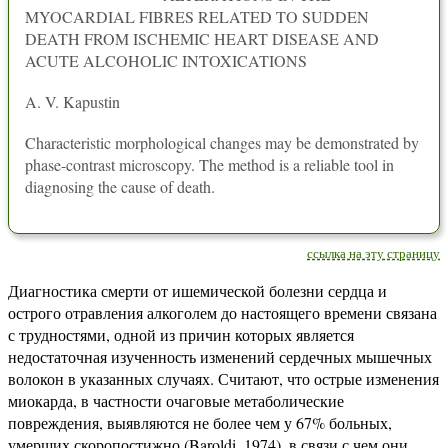
MYOCARDIAL FIBRES RELATED TO SUDDEN
DEATH FROM ISCHEMIC HEART DISEASE AND
ACUTE ALCOHOLIC INTOXICATIONS
A. V. Kapustin
Characteristic morphological changes may be demonstrated by
phase-contrast microscopy. The method is a reliable tool in
diagnosing the cause of death.
ссылка на эту страницу
Диагностика смерти от ишемической болезни сердца и
острого отравления алкоголем до настоящего времени связана
с трудностями, одной из причин которых является
недостаточная изученность изменений сердечных мышечных
волокон в указанных случаях. Считают, что острые изменения
миокарда, в частности очаговые метаболические
повреждения, выявляются не более чем у 67% больных,
умерших скоропостижно (Baroldi, 1974), в связи с чем они