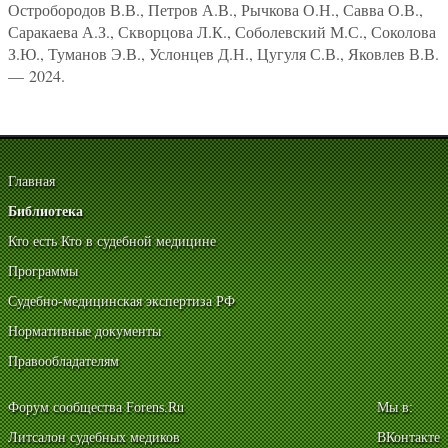
Остробородов В.В., Петров А.В., Рычкова О.Н., Савва О.В.,
Саракаева А.З., Скворцова Л.К., Соболевский М.С., Соколова
З.Ю., Туманов Э.В., Услонцев Д.Н., Цугуля С.В., Яковлев В.В.
— 2024.
Главная
Библиотека
Кто есть Кто в судебной медицине
Программы
Судебно-медицинская экспертиза РФ
Нормативные документы
Правообладателям
Форум сообщества Forens.Ru
Мы в:
Литсалон судебных медиков
ВКонтакте