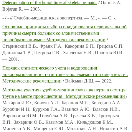
Determination of the burial time of skeletal remains
/ Garmus A.,
Bojarun R. — 2003.
-
/ - // Судебно-медицинская экспертиза. — М., -. — С. -.
Основные принципы выбора и кодирования первоначальной
причины смерти больных со злокачественными
новообразованиями : Методические рекомендации
/
Старинский В.В., Франк Г.А., Какорина Е.П., Грецова О.П.,
Данилова Т.В., Петрова Г.В., Харченко Н.В., Простов Ю.И.
— 2001.
Порядок статистического учета и кодирования
новообразований в статистике заболеваемости и смертности :
Методические рекомендации
/ Вайсман Д.Ш. — 2022.
Методика участия судебно-медицинского эксперта в осмотре
трупа на месте происшествия : Методические рекомендации
/
Макаров И.Ю., Кочоян А.Л., Баранов М.Л., Бородина А.А.,
Буробин И.Н., Буруков Г.А., Вавилов А.Ю., Власюк И.В.,
Воронкина Ю.М., Голубева А.В., Грачева К.В., Григорьев
В.П., Захаркин О.В., Казымов М.А., Кильдюшов Е.М.,
Миненко А.В., Мищенко Е.Ю., Молотков А.Н., Никитин А.В.,