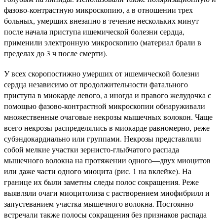
фазово-контрастную микроскопию, а в отношении трех
больных, умерших внезапно в течение нескольких минут
после начала приступа ишемической болезни сердца,
применили электронную микроскопию (материал брали в
пределах до 3 ч после смерти).
У всех скоропостижно умерших от ишемической болезни
сердца независимо от продолжительности фатального
приступа в миокарде левого, а иногда и правого желудочка с
помощью фазово-контрастной микроскопии обнаруживали
множественные очаговые некрозы мышечных волокон. Чаще
всего некрозы распределялись в миокарде равномерно, реже
субэндокардиально или группами. Некрозы представляли
собой мелкие участки зернисто-глыбчатого распада
мышечного волокна на протяжении одного—двух миоцитов
или даже части одного миоцита (рис. 1 на вклейке). На
границе их были заметны следы полос сокращения. Реже
выявляли очаги миоцитолиза с растворением миофибрилл и
запустеванием участка мышечного волокна. Постоянно
встречали также полосы сокращения без признаков распада