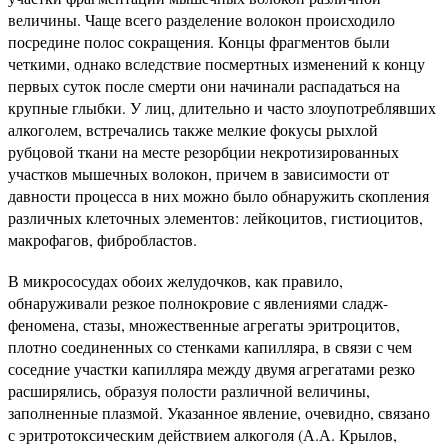
величины. Чаще всего разделение волокон происходило
посредине полос сокращения. Концы фрагментов были
четкими, однако вследствие посмертных изменений к концу
первых суток после смерти они начинали распадаться на
крупные глыбки. У лиц, длительно и часто злоупотреблявших
алкоголем, встречались также мелкие фокусы рыхлой
рубцовой ткани на месте резорбции некротизированных
участков мышечных волокон, причем в зависимости от
давности процесса в них можно было обнаружить скопления
различных клеточных элементов: лейкоцитов, гистиоцитов,
макрофагов, фибробластов.
В микрососудах обоих желудочков, как правило,
обнаруживали резкое полнокровие с явлениями сладж-
феномена, стазы, множественные агрегаты эритроцитов,
плотно соединенных со стенками капилляра, в связи с чем
соседние участки капилляра между двумя агрегатами резко
расширялись, образуя полости различной величины,
заполненные плазмой. Указанное явление, очевидно, связано
с эритротоксическим действием алкоголя (А.А. Крылов,