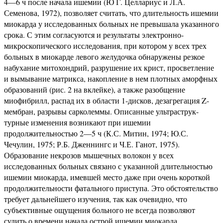
4—6 ч после начала ишемии (Ю Г. Целлариус и Л.А.
Семенова, 1972), позволяет считать, что длительность ишемии
миокарда у исследованных больных не превышала указанного
срока. С этим согласуются и результаты электронно-
микроскопического исследования, при котором у всех трех
больных в миокарде левого желудочка обнаружены резкое
набухание митохондрий, разрушение их крист, просветление
и вымывание матрикса, накопление в нем плотных аморфных
образований (рис. 2 на вклейке), а также разобщение
миофибрилл, распад их в области 1-дисков, дезагрегация Z-
мембран, разрывы сарколеммы. Описанные ультраструк-
турные изменения возникают при ишемии
продолжительностью 2—5 ч (К.С. Митин, 1974; Ю.С.
Чечулин, 1975; Р.Б. Дженнингс и Ч.Е. Ганот, 1975).
Образование некрозов мышечных волокон у всех
исследованных больных связано с указанной длительностью
ишемии миокарда, имевшей место даже при очень короткой
продолжительности фатального приступа. Это обстоятельство
требует дальнейшего изучения, так как очевидно, что
субъективные ощущения больного не всегда позволяют
судить о времени начала острой ишемии миокарда.