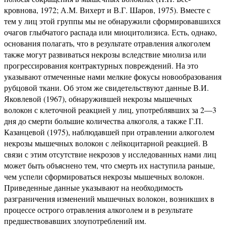
кровнова, 1972; А.М. Вихерт и В.Г. Шаров, 1975). Вместе с
тем у лиц этой группы мы не обнаружили сформировавшихся
очагов глыбчатого распада или миоцитолизиса. Есть, однако,
основания полагать, что в результате отравления алкоголем
также могут развиваться некрозы вследствие миолиза или
прогрессирования контрактурных повреждений. На это
указывают отмеченные нами мелкие фокусы новообразования
рубцовой ткани. Об этом же свидетельствуют данные В.И.
Яковлевой (1967), обнаружившей некрозы мышечных
волокон с клеточной реакцией у лиц, употреблявших за 2—3
дня до смерти большие количества алкоголя, а также Г.П.
Казанцевой (1975), наблюдавшей при отравлении алкоголем
некрозы мышечных волокон с лейкоцитарной реакцией. В
связи с этим отсутствие некрозов у исследованных нами лиц
может быть объяснено тем, что смерть их наступила раньше,
чем успели сформироваться некрозы мышечных волокон.
Приведенные данные указывают на необходимость
разграничения изменений мышечных волокон, возникших в
процессе острого отравления алкоголем и в результате
предшествовавших злоупотреблений им.