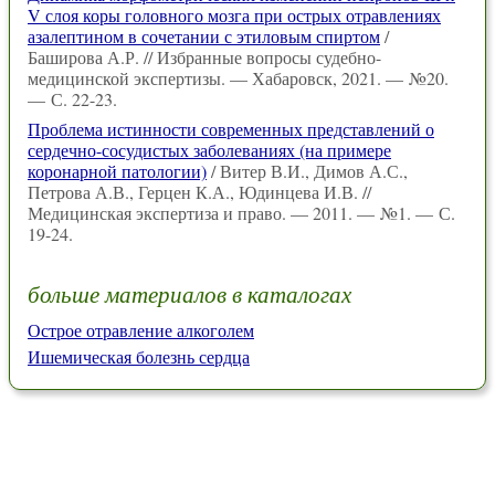
V слоя коры головного мозга при острых отравлениях
азалептином в сочетании с этиловым спиртом
/
Баширова А.Р. // Избранные вопросы судебно-
медицинской экспертизы. — Хабаровск, 2021. — №20.
— С. 22-23.
Проблема истинности современных представлений о
сердечно-сосудистых заболеваниях (на примере
коронарной патологии)
/ Витер В.И., Димов А.С.,
Петрова А.В., Герцен К.А., Юдинцева И.В. //
Медицинская экспертиза и право. — 2011. — №1. — С.
19-24.
больше материалов в каталогах
Острое отравление алкоголем
Ишемическая болезнь сердца