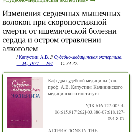
Изменения сердечных мышечных
волокон при скоропостижной
смерти от ишемической болезни
сердца и остром отравлении
алкоголем
/
Капустин А.В.
//
Судебно-медицинская экспертиза.
— М., 1977 — №4
. — С. 34-37.
Кафедра судебной медицины (зав. —
проф. А.В. Капустин) Калининского
медицинского института
УДК 616.127-005.4-
06:615.917’262]-03.886-07:618.127-
091.8-07
ALTERATIONS IN THE