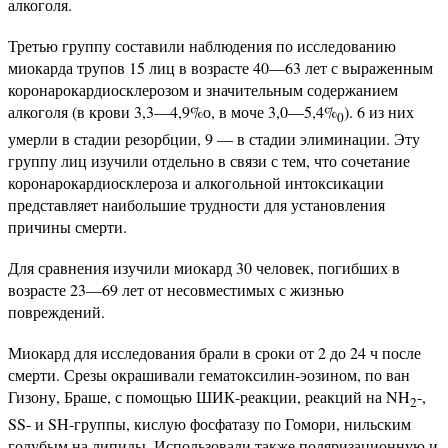
алкоголя.
Третью группу составили наблюдения по исследованию
миокарда трупов 15 лиц в возрасте 40—63 лет с выраженным
коронарокардиосклерозом и значительным содержанием
алкоголя (в крови 3,3—4,9%о, в моче 3,0—5,4%
). 6 из них
0
умерли в стадии резорбции, 9 — в стадии элиминации. Эту
группу лиц изучили отдельно в связи с тем, что сочетание
коронарокардиосклероза и алкогольной интоксикации
представляет наибольшие трудности для установления
причины смерти.
Для сравнения изучили миокард 30 человек, погибших в
возрасте 23—69 лет от несовместимых с жизнью
повреждений.
Миокард для исследования брали в сроки от 2 до 24 ч после
смерти. Срезы окрашивали гематоксилин-эозином, по ван
Гизону, Браше, с помощью ШИК-реакции, реакций на NH
-,
2
SS- и SH-группы, кислую фосфатазу по Гомори, нильским
голубым на липиды. Использовали также поляризационную и