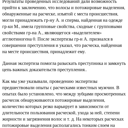
Результаты проведенных исследований дали возможность
прийти к заключению, что волосы и потожировые выделения,
обнаруженные на расческе, изъятой с места происшествия,
могли принадлежать гр-ну А. и сперма, найденная на одежде
гр-ки М., имела групповые свойства, сходные с групповыми
свойствами гр-на А., являющегося «выделителем»
агглютиногена 0. После экспертизы гр-н А. признался в
совершении преступления и указал, что расческа, найденная
на месте происшествия, принадлежит ему.
Данная экспертиза помогла разыскать преступника и замкнуть
цепь важных доказательств преступления..
Как мы уже указывали, проведению экспертизы
предшествовали опыты с расческами известных мужчин. В
опытах было установлено, что между зубцами просмотренных
расчесок обнаруживаются потожировые выделения,
количество которых резко варьирует в зависимости от
длительности пользования расческой, ухода за ней, степени
жирности и загрязнения волос и т. д. На некоторых расческах
потожировые выделения располагались тонким слоем на