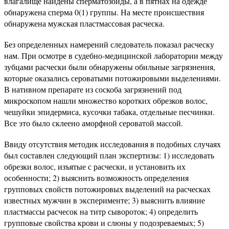
влагалище найдены сперматозоиды, а в пятнах на одежде
обнаружена сперма 0(1) группы. На месте происшествия
обнаружена мужская пластмассовая расческа.
Без определенных намерений следователь показал расческу
нам. При осмотре в судебно-медицинской лаборатории между
зубцами расчески были обнаружены обильные загрязнения,
которые оказались сероватыми потожировыми выделениями.
В нативном препарате из соскоба загрязнений под
микроскопом нашли множество коротких обрезков волос,
чешуйки эпидермиса, кусочки табака, отдельные песчинки.
Все это было склеено аморфной сероватой массой.
Ввиду отсутствия методик исследования в подобных случаях
был составлен следующий план экспертизы: 1) исследовать
обрезки волос, изъятые с расчески, и установить их
особенности; 2) выяснить возможность определения
групповых свойств потожировых выделений на расческах
известных мужчин в эксперименте; 3) выяснить влияние
пластмассы расчесок на титр сывороток; 4) определить
групповые свойства крови и слюны у подозреваемых; 5)