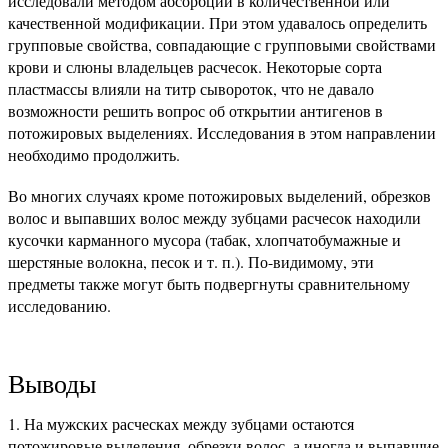
исследовали методом абсорбции в количественной или
качественной модификации. При этом удавалось определить
групповые свойства, совпадающие с групповыми свойствами
крови и слюны владельцев расчесок. Некоторые сорта
пластмассы влияли на титр сывороток, что не давало
возможности решить вопрос об открытии антигенов в
потожировых выделениях. Исследования в этом направлении
необходимо продолжить.
Во многих случаях кроме потожировых выделений, обрезков
волос и выпавших волос между зубцами расчесок находили
кусочки карманного мусора (табак, хлопчатобумажные и
шерстяные волокна, песок и т. п.). По-видимому, эти
предметы также могут быть подвергнуты сравнительному
исследованию.
Выводы
На мужских расческах между зубцами остаются
потожировые выделения, обрезки волос, а иногда и выпавшие