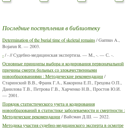
Последние поступления в библиотеку
Determination of the burial time of skeletal remains
/ Garmus A.,
Bojarun R. — 2003.
-
/ - // Судебно-медицинская экспертиза. — М., -. — С. -.
Основные принципы выбора и кодирования первоначальной
причины смерти больных со злокачественными
новообразованиями : Методические рекомендации
/
Старинский В.В., Франк Г.А., Какорина Е.П., Грецова О.П.,
Данилова Т.В., Петрова Г.В., Харченко Н.В., Простов Ю.И.
— 2001.
Порядок статистического учета и кодирования
новообразований в статистике заболеваемости и смертности :
Методические рекомендации
/ Вайсман Д.Ш. — 2022.
Методика участия судебно-медицинского эксперта в осмотре