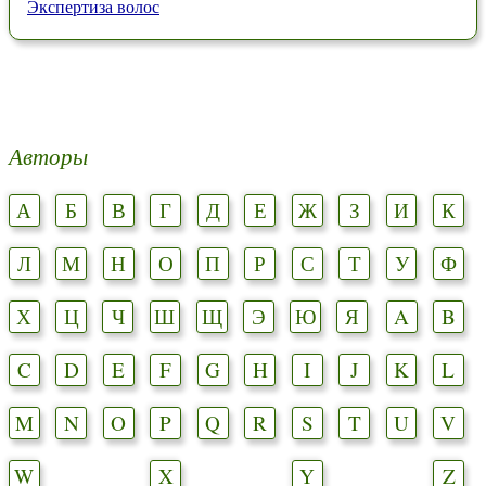
Экспертиза волос
Авторы
А
Б
В
Г
Д
Е
Ж
З
И
К
Л
М
Н
О
П
Р
С
Т
У
Ф
Х
Ц
Ч
Ш
Щ
Э
Ю
Я
A
B
C
D
E
F
G
H
I
J
K
L
M
N
O
P
Q
R
S
T
U
V
W
X
Y
Z