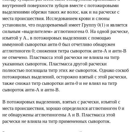
внутренней поверхности зубцов вместе с потожировыми
выделениями обрезки таких же волос, как и на расческе с
места происшествия. Исследованием крови и слюны
установили, что подозреваемый имеет Группу 0(1) и является
сильным «выделителем» агглютиногена 0. На одной расческе,
изъятой у А., в потожировых выделениях с помощью
иммунной сыворотки анти-0 был отчетливо обнаружен
агглютиноген 0; снижения титра сывороток анти-А и анти-В
не отмечено. Пластмасса этой расчески не влияла на титр
указанных сывороток. Пластмасса другой расчески
полностью поглощала титр этих же сывороток. Однако соскоб
потожировых выделений, осторожно взятый с этой расчески,
также снижал титр сыворотки анти-0 и не влиял на титр
сывороток анти-А и анти-В.
В потожировых выделениях, взятых с расчески, изъятой с
места происшествия, хорошо определился агглютиноген 0 и
не обнаружены агглютиногены А и В. Пластмасса этой
расчески не влияла на титр примененных сывороток.