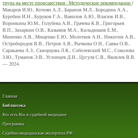
трупа на месте происшествия : Методические рекомендации
/
Макаров И.Ю., Кочоян А.Л., Баранов М.Л., Бородина А.А.,
Буробин И.Н., Буруков Г.А., Вавилов А.Ю., Власюк И.В.,
Воронкина Ю.М., Голубева А.В., Грачева К.В., Григорьев
В.П., Захаркин О.В., Казымов М.А., Кильдюшов Е.М.,
Миненко А.В., Мищенко Е.Ю., Молотков А.Н., Никитин А.В.,
Остробородов В.В., Петров А.В., Рычкова О.Н., Савва О.В.,
Саракаева А.З., Скворцова Л.К., Соболевский М.С., Соколова
З.Ю., Туманов Э.В., Услонцев Д.Н., Цугуля С.В., Яковлев В.В.
— 2024.
Главная
Библиотека
Кто есть Кто в судебной медицине
Программы
Судебно-медицинская экспертиза РФ