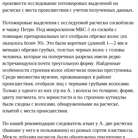
произвести исследование потожировых выделений на
расческе с места происшествия с учетом полученных данных.
Потожировые выделения с исследуемой расчески соскоблили
в чашку Петри. Под микроскопом МБС-1 из соскоба с
помощью препаровальных игл отобрали обрезки волос (их
оказалось более 30). Это были короткие (длиной 1—2 мм и
меньше) обрезки грубых, толстых черных волос с головы
человека, которые на поперечных разрезах имели редко
встречающуюся почти треугольную форму. Найденные
особенности строения волос облегчили поиски преступника.
Среди множества мужчин, проживающих в районе
происшествия, отобрали лиц с черными грубыми волосами.
Только у одного из них (гр-на А. ) волосы по толщине, форме,
цвету пигмента, его зернистости и по строению кутикулы
были сходны с волосами, обнаруженными на расческе,
изъятой с места происшествия.
По нашей рекомендации следователь изъял у А. две расчески
(бывшие у него в пользовании) из разных сортов пластмассы.
Между зубцами расчесок были обнаружены прилипшие к