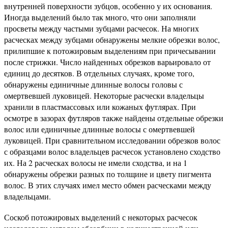
внутренней поверхности зубцов, особенно у их основания.
Иногда выделений было так много, что они заполняли
просветы между частыми зубцами расчесок. На многих
расческах между зубцами обнаружены мелкие обрезки волос,
прилипшие к потожировым выделениям при причесывании
после стрижки. Число найденных обрезков варьировало от
единиц до десятков. В отдельных случаях, кроме того,
обнаружены единичные длинные волосы головы с
омертвевшей луковицей. Некоторые расчески владельцы
хранили в пластмассовых или кожаных футлярах. При
осмотре в зазорах футляров также найдены отдельные обрезки
волос или единичные длинные волосы с омертвевшей
луковицей. При сравнительном исследовании обрезков волос
с образцами волос владельцев расчесок установлено сходство
их. На 2 расческах волосы не имели сходства, и на 1
обнаружены обрезки разных по толщине и цвету пигмента
волос. В этих случаях имел место обмен расческами между
владельцами.
Соскоб потожировых выделений с некоторых расчесок