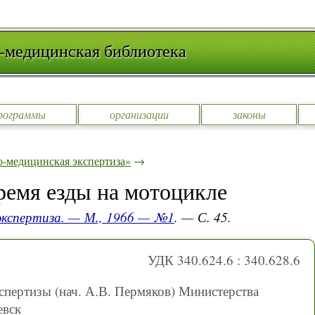
-медицинская библиотека
рограммы
организации
законы
-медицинская экспертиза»
→
ремя езды на мотоцикле
экспертиза. — М., 1966 — №1
. — С. 45.
УДК 340.624.6 : 340.628.6
пертизы (нач. А.В. Пермяков) Министерства
евск