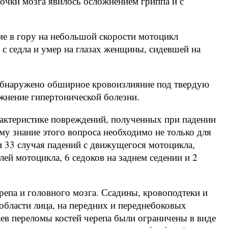
очки мозга явилось осложнением гриппа и с
ъеме в гору на небольшой скорости мотоцикл
 с седла и умер на глазах женщины, сидевшей на
обнаружено обширное кровоизлияние под твердую
жнение гипертонической болезни.
рактеристике повреждений, полученных при падении
му знание этого вопроса необходимо не только для
 33 случая падений с движущегося мотоцикла,
ей мотоцикла, 6 седоков на заднем седении и 2
епа и головного мозга. Ссадины, кровоподтеки и
области лица, на передних и переднебоковых
ев переломы костей черепа были ограничены в виде