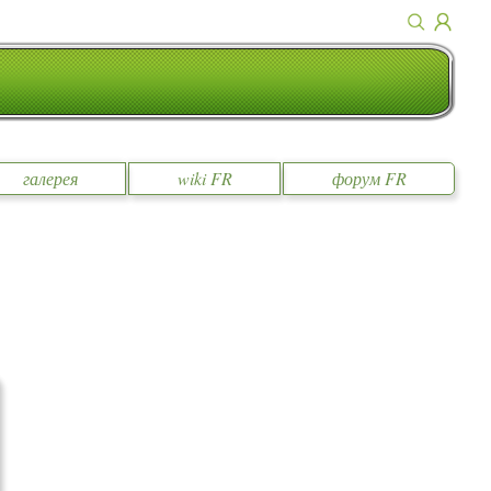
галерея
wiki FR
форум FR