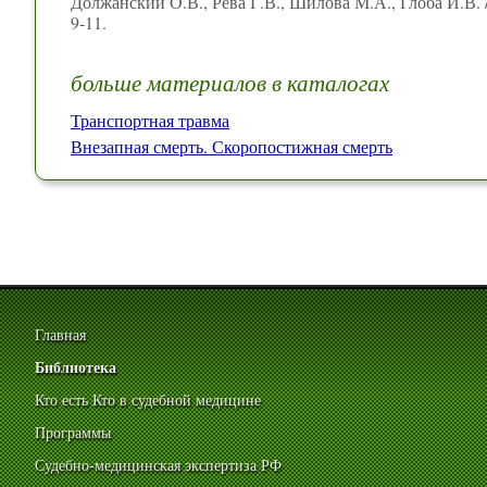
Должанский О.В., Рева Г.В., Шилова М.А., Глоба И.В.
9‑11.
больше материалов в каталогах
Транспортная травма
Внезапная смерть. Скоропостижная смерть
Главная
Библиотека
Кто есть Кто в судебной медицине
Программы
Судебно-медицинская экспертиза РФ