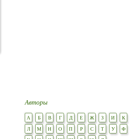
Авторы
А
Б
В
Г
Д
Е
Ж
З
И
К
Л
М
Н
О
П
Р
С
Т
У
Ф