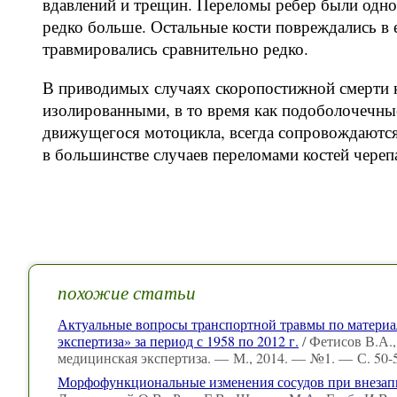
вдавлений и трещин. Переломы ребер были одн
редко больше. Остальные кости повреждались в
травмировались сравнительно редко.
В приводимых случаях скоропостижной смерти 
изолированными, в то время как подоболочечны
движущегося мотоцикла, всегда сопровождаютс
в большинстве случаев переломами костей череп
похожие статьи
Актуальные вопросы транспортной травмы по материа
экспертиза» за период с 1958 по 2012 г.
/ Фетисов В.А.,
медицинская экспертиза. — М., 2014. — №1. — С. 50-5
Морфофункциональные изменения сосудов при внезапн