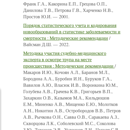
Франк Г.А., Какорина Е.П., Грецова О.П.,
Данилова Т.В., Петрова Г.В., Харченко Н.В.,
Простов Ю.И. — 2001.
Порядок статистического учета и кодирования
новообразований в статистике заболеваемости и
смертности : Методические рекомендации
/
Вайсман Д.Ш. — 2022.
Методика участия судебно-медицинского
эксперта в осмотре трупа на месте
происшествия : Методические рекомендации
/
Макаров И.Ю., Кочоян А.Л., Баранов М.Л.,
Бородина А.А., Буробин И.Н., Буруков Г.А.,
Вавилов А.Ю., Власюк И.В., Воронкина Ю.М.,
Голубева А.В., Грачева К.В., Григорьев В.П.,
Захаркин О.В., Казымов М.А., Кильдюшов
Е.М., Миненко А.В., Мищенко Е.Ю., Молотков
А.Н., Никитин А.В., Остробородов В.В., Петров
А.В., Рычкова О.Н., Савва О.В., Саракаева А.З.,
Скворцова Л.К., Соболевский М.С., Соколова
З.Ю., Туманов Э.В., Услонцев Д.Н., Цугуля С.В.,