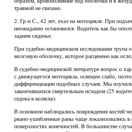
образом, кровоизлияние под оболочки и в желуд
травмой не связано.
2. Гр-н С., 42 лет, ехал на мотоцикле. При под
неожиданно остановился. Водитель как бы ополз
заднем сиденье.
При судебно-медицинском исследовании трупа 
мозговую оболочку, которое расценено как осло
В судебно-медицинской литературе вопрос о ха
с движущегося мотоцикла, освещен слабо, поэто
дифференциации подобных случаев. Мы изучили
закончившихся смертельным исходом (25 водител
седока в коляске).
В основном наблюдались повреждения костей чер
рвано-ушибленные раны чаще локализовались в 
поверхностях конечностей. В большинстве случа