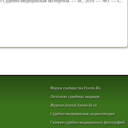
 // Судебно-медицинская экспертиза. — М., 2019. — №3. — С.
Форум сообщества Forens.Ru
Литсалон судебных медиков
Журнал journal.forens-lit.ru
Судебно-медицинская энциклопедия
Галерея судебно-медицинских фотографий