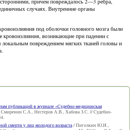
осторонними, причем повреждалось 2—3 ребра,
 единичных случаях. Внутренние органы
кровоизлияния под оболочки головного мозга были
е кровоизлияния, возникающие при падении с
я локальным повреждением мягких тканей головы и
а.
лам публикаций в журнале «Судебно-медицинская
 Смиренин С.А., Нестеров А.В., Хабова З.С. // Судебно-
4.
ой смерти у лиц молодого возраста
/ Пиголкин Ю.И.,