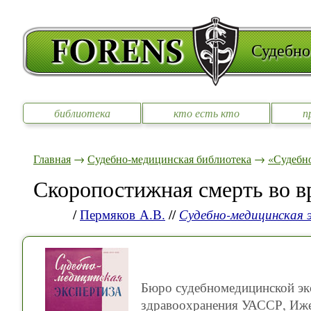
Судебно
библиотека
кто есть кто
п
Главная
→
Судебно-медицинская библиотека
→
«Судебно
Скоропостижная смерть во в
/
Пермяков А.В.
//
Судебно-медицинская 
Бюро судебномедицинской экс
здравоохранения УАССР, Иж