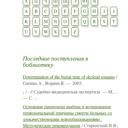
Х
Ц
Ч
Ш
Щ
Э
Ю
Я
A
B
C
D
E
F
G
H
I
J
K
L
M
N
O
P
Q
R
S
T
U
V
W
X
Y
Z
Последние поступления в
библиотеку
Determination of the burial time of skeletal remains
/
Garmus A., Bojarun R. — 2003.
-
/ - // Судебно-медицинская экспертиза. — М., -.
— С. -.
Основные принципы выбора и кодирования
первоначальной причины смерти больных со
злокачественными новообразованиями :
Методические рекомендации
/ Старинский В.В.,