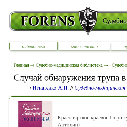
Судебно
библиотека
кто есть кто
п
Главная
→
Судебно-медицинская библиотека
→
«Судебно
Случай обнаружения трупа в
/
Игнатенко А.П.
//
Судебно-медицинская
Красноярское краевое бюро с
Антохин)