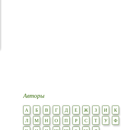
Авторы
А
Б
В
Г
Д
Е
Ж
З
И
К
Л
М
Н
О
П
Р
С
Т
У
Ф