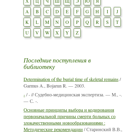
Х
Ц
Ч
Ш
Щ
Э
Ю
Я
A
B
C
D
E
F
G
H
I
J
K
L
M
N
O
P
Q
R
S
T
U
V
W
X
Y
Z
Последние поступления в
библиотеку
Determination of the burial time of skeletal remains
/
Garmus A., Bojarun R. — 2003.
-
/ - // Судебно-медицинская экспертиза. — М., -.
— С. -.
Основные принципы выбора и кодирования
первоначальной причины смерти больных со
злокачественными новообразованиями :
Методические рекомендации
/ Старинский В.В.,