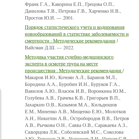
Франк Г.А., Какорина Е.П., Грецова О.П.,
Данилова Т.В., Петрова Г.В., Харченко Н.В.,
Простов Ю.И. — 2001.
Порядок статистического учета и кодирования
новообразований в статистике заболеваемости и
смертности : Методические рекомендации
/
Вайсман Д.Ш. — 2022.
Методика участия судебно-медицинского
эксперта в осмотре трупа на месте
происшествия : Методические рекомендации
/
Макаров И.Ю., Кочоян А.Л., Баранов М.Л.,
Бородина А.А., Буробин И.Н., Буруков Г.А.,
Вавилов А.Ю., Власюк И.В., Воронкина Ю.М.,
Голубева А.В., Грачева К.В., Григорьев В.П.,
Захаркин О.В., Казымов М.А., Кильдюшов
Е.М., Миненко А.В., Мищенко Е.Ю., Молотков
А.Н., Никитин А.В., Остробородов В.В., Петров
А.В., Рычкова О.Н., Савва О.В., Саракаева А.З.,
Скворцова Л.К., Соболевский М.С., Соколова
З.Ю., Туманов Э.В., Услонцев Д.Н., Цугуля С.В.,