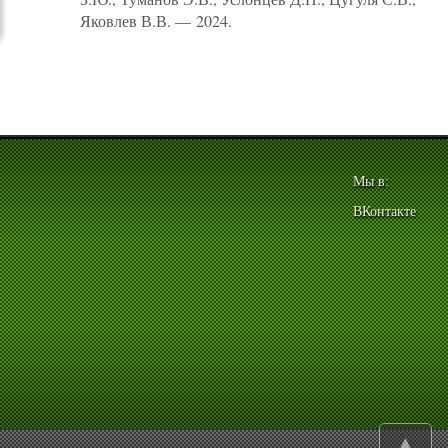
Яковлев В.В. — 2024.
Мы в:
ВКонтакте
▲