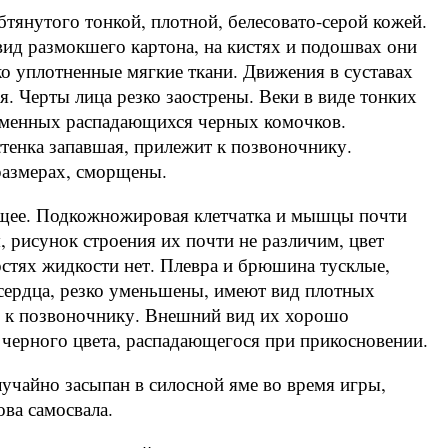
бтянутого тонкой, плотной, белесовато-серой кожей.
ид размокшего картона, на кистях и подошвах они
о уплотненные мягкие ткани. Движения в суставах
. Черты лица резко заострены. Веки в виде тонких
орменных распадающихся черных комочков.
енка запавшая, прилежит к позвоночнику.
азмерах, сморщены.
щее. Подкожножировая клетчатка и мышцы почти
, рисунок строения их почти не различим, цвет
стях жидкости нет. Плевра и брюшина тусклые,
 сердца, резко уменьшены, имеют вид плотных
х к позвоночнику. Внешний вид их хорошо
 черного цвета, распадающегося при прикосновении.
лучайно засыпан в силосной яме во время игры,
ова самосвала.