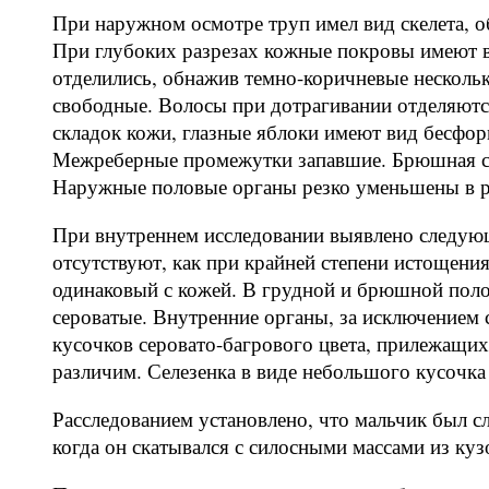
При наружном осмотре труп имел вид скелета, о
При глубоких разрезах кожные покровы имеют в
отделились, обнажив темно-коричневые нескольк
свободные. Волосы при дотрагивании отделяются
складок кожи, глазные яблоки имеют вид бесф
Межреберные промежутки запавшие. Брюшная ст
Наружные половые органы резко уменьшены в р
При внутреннем исследовании выявлено следую
отсутствуют, как при крайней степени истощения
одинаковый с кожей. В грудной и брюшной поло
сероватые. Внутренние органы, за исключением
кусочков серовато-багрового цвета, прилежащи
различим. Селезенка в виде небольшого кусочка
Расследованием установлено, что мальчик был с
когда он скатывался с силосными массами из куз