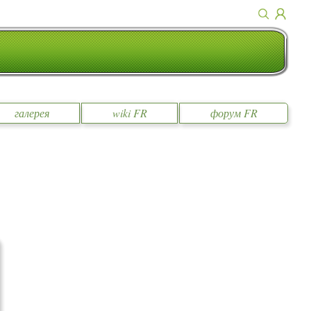
галерея
wiki FR
форум FR