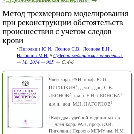
Метод трехмерного моделирования
при реконструкции обстоятельств
происшествия с учетом следов
крови
/
Пиголкин Ю.И.
,
Леонов С.В.
,
Леонова Е.Н.
,
Нагорнов М.Н.
//
Судебно-медицинская экспертиза.
— М., 2014 — №5
. — С. 4-6.
Член-корр. РАН, проф. Ю.И.
1
ПИГОЛКИН
, д.м.н., доц. С.В.
2
1
ЛЕОНОВ
, к.м.н. Е.Н. ЛЕОНОВА
,
1
д.м.н., доц. М.Н. НАГОРНОВ
1
Кафедра судебной медицины (зав.
— член-корр. РАН, проф. Ю.И.
Пиголкин) Первого МГМУ им. И.М.