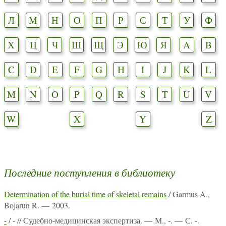
Л
М
Н
О
П
Р
С
Т
У
Ф
Х
Ц
Ч
Ш
Щ
Э
Ю
Я
A
B
C
D
E
F
G
H
I
J
K
L
M
N
O
P
Q
R
S
T
U
V
W
X
Y
Z
Последние поступления в библиотеку
Determination of the burial time of skeletal remains
/ Garmus A.,
Bojarun R. — 2003.
-
/ - // Судебно-медицинская экспертиза. — М., -. — С. -.