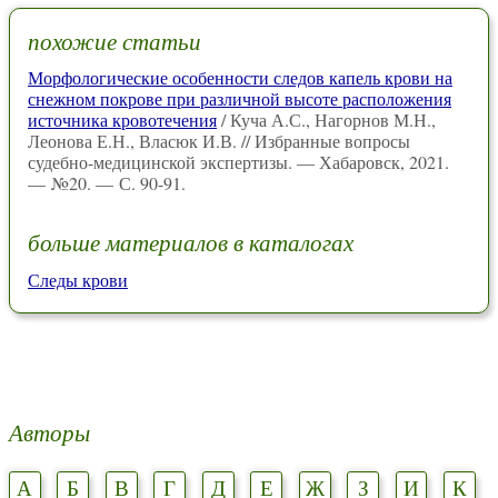
похожие статьи
Морфологические особенности следов капель крови на
снежном покрове при различной высоте расположения
источника кровотечения
/ Куча А.С., Нагорнов М.Н.,
Леонова Е.Н., Власюк И.В. // Избранные вопросы
судебно-медицинской экспертизы. — Хабаровск, 2021.
— №20. — С. 90-91.
больше материалов в каталогах
Следы крови
Авторы
А
Б
В
Г
Д
Е
Ж
З
И
К