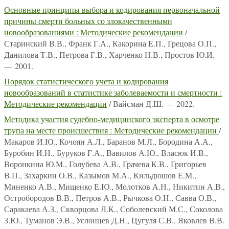
Основные принципы выбора и кодирования первоначальной
причины смерти больных со злокачественными
новообразованиями : Методические рекомендации
/
Старинский В.В., Франк Г.А., Какорина Е.П., Грецова О.П.,
Данилова Т.В., Петрова Г.В., Харченко Н.В., Простов Ю.И.
— 2001.
Порядок статистического учета и кодирования
новообразований в статистике заболеваемости и смертности :
Методические рекомендации
/ Вайсман Д.Ш. — 2022.
Методика участия судебно-медицинского эксперта в осмотре
трупа на месте происшествия : Методические рекомендации
/
Макаров И.Ю., Кочоян А.Л., Баранов М.Л., Бородина А.А.,
Буробин И.Н., Буруков Г.А., Вавилов А.Ю., Власюк И.В.,
Воронкина Ю.М., Голубева А.В., Грачева К.В., Григорьев
В.П., Захаркин О.В., Казымов М.А., Кильдюшов Е.М.,
Миненко А.В., Мищенко Е.Ю., Молотков А.Н., Никитин А.В.,
Остробородов В.В., Петров А.В., Рычкова О.Н., Савва О.В.,
Саракаева А.З., Скворцова Л.К., Соболевский М.С., Соколова
З.Ю., Туманов Э.В., Услонцев Д.Н., Цугуля С.В., Яковлев В.В.