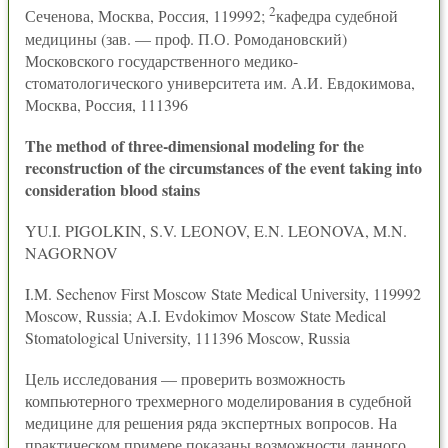
2
Сеченова, Москва, Россия, 119992;
кафедра судебной
медицины (зав. — проф. П.О. Ромодановский)
Московского государственного медико-
стоматологического университета им. А.И. Евдокимова,
Москва, Россия, 111396
The method of three-dimensional modeling for the
reconstruction of the circumstances of the event taking into
consideration blood stains
YU.I. PIGOLKIN, S.V. LEONOV, E.N. LEONOVA, M.N.
NAGORNOV
I.M. Sechenov First Moscow State Medical University, 119992
Moscow, Russia; A.I. Evdokimov Moscow State Medical
Stomatological University, 111396 Moscow, Russia
Цель исследования — проверить возможность
компьютерного трехмерного моделирования в судебной
медицине для решения ряда экспертных вопросов. На
практическом примере показаны возможности данного