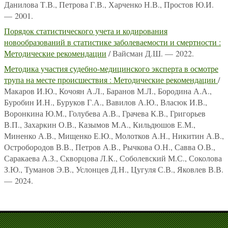
Данилова Т.В., Петрова Г.В., Харченко Н.В., Простов Ю.И.
— 2001.
Порядок статистического учета и кодирования
новообразований в статистике заболеваемости и смертности :
Методические рекомендации
/ Вайсман Д.Ш. — 2022.
Методика участия судебно-медицинского эксперта в осмотре
трупа на месте происшествия : Методические рекомендации
/
Макаров И.Ю., Кочоян А.Л., Баранов М.Л., Бородина А.А.,
Буробин И.Н., Буруков Г.А., Вавилов А.Ю., Власюк И.В.,
Воронкина Ю.М., Голубева А.В., Грачева К.В., Григорьев
В.П., Захаркин О.В., Казымов М.А., Кильдюшов Е.М.,
Миненко А.В., Мищенко Е.Ю., Молотков А.Н., Никитин А.В.,
Остробородов В.В., Петров А.В., Рычкова О.Н., Савва О.В.,
Саракаева А.З., Скворцова Л.К., Соболевский М.С., Соколова
З.Ю., Туманов Э.В., Услонцев Д.Н., Цугуля С.В., Яковлев В.В.
— 2024.