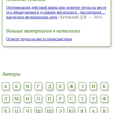
Оптимизация действий врача при осмотре трупа на месте
его обнаружения в условиях мегаполиса : диссертация ...
кандидата медицинских наук
/ Бутовский Д.И. — 2014.
больше материалов в каталогах
Осмотр трупа на места происшествия
Авторы
А
Б
В
Г
Д
Е
Ж
З
И
К
Л
М
Н
О
П
Р
С
Т
У
Ф
Х
Ц
Ч
Ш
Щ
Э
Ю
Я
A
B