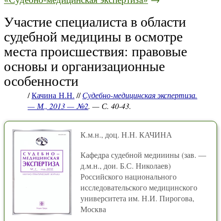
Участие специалиста в области
судебной медицины в осмотре
места происшествия: правовые
основы и организационные
особенности
/
Качина Н.Н.
//
Судебно-медицинская экспертиза.
— М., 2013 — №2
. — С. 40-43.
К.м.н., доц. Н.Н. КАЧИНА
Кафедра судебной медииины (зав. —
д.м.н., дои. Б.С. Николаев)
Российского национального
исследовательского медицинского
университета им. Н.И. Пирогова,
Москва