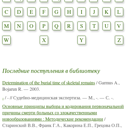
C
D
E
F
G
H
I
J
K
L
M
N
O
P
Q
R
S
T
U
V
W
X
Y
Z
Последние поступления в библиотеку
Determination of the burial time of skeletal remains
/ Garmus A.,
Bojarun R. — 2003.
-
/ - // Судебно-медицинская экспертиза. — М., -. — С. -.
Основные принципы выбора и кодирования первоначальной
причины смерти больных со злокачественными
новообразованиями : Методические рекомендации
/
Старинский В.В., Франк Г.А., Какорина Е.П., Грецова О.П.,