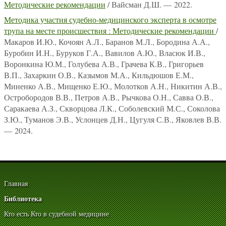
Методические рекомендации
/ Вайсман Д.Ш. — 2022.
Методика участия судебно-медицинского эксперта в осмотре
трупа на месте происшествия : Методические рекомендации
/
Макаров И.Ю., Кочоян А.Л., Баранов М.Л., Бородина А.А.,
Буробин И.Н., Буруков Г.А., Вавилов А.Ю., Власюк И.В.,
Воронкина Ю.М., Голубева А.В., Грачева К.В., Григорьев
В.П., Захаркин О.В., Казымов М.А., Кильдюшов Е.М.,
Миненко А.В., Мищенко Е.Ю., Молотков А.Н., Никитин А.В.,
Остробородов В.В., Петров А.В., Рычкова О.Н., Савва О.В.,
Саракаева А.З., Скворцова Л.К., Соболевский М.С., Соколова
З.Ю., Туманов Э.В., Услонцев Д.Н., Цугуля С.В., Яковлев В.В.
— 2024.
Главная
Библиотека
Кто есть Кто в судебной медицине