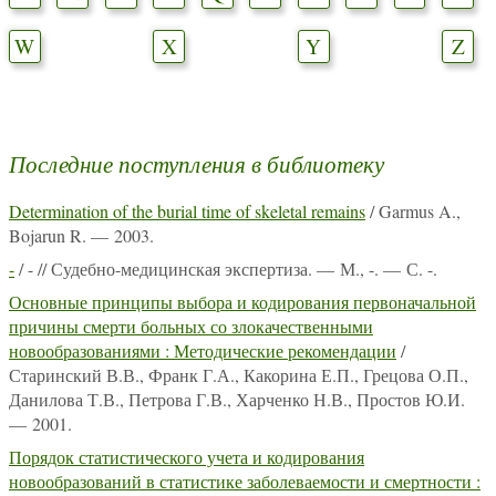
W
X
Y
Z
Последние поступления в библиотеку
Determination of the burial time of skeletal remains
/ Garmus A.,
Bojarun R. — 2003.
-
/ - // Судебно-медицинская экспертиза. — М., -. — С. -.
Основные принципы выбора и кодирования первоначальной
причины смерти больных со злокачественными
новообразованиями : Методические рекомендации
/
Старинский В.В., Франк Г.А., Какорина Е.П., Грецова О.П.,
Данилова Т.В., Петрова Г.В., Харченко Н.В., Простов Ю.И.
— 2001.
Порядок статистического учета и кодирования
новообразований в статистике заболеваемости и смертности :