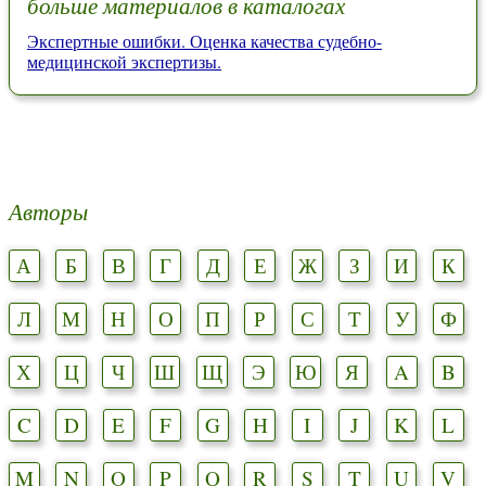
больше материалов в каталогах
Экспертные ошибки. Оценка качества судебно-
медицинской экспертизы.
Авторы
А
Б
В
Г
Д
Е
Ж
З
И
К
Л
М
Н
О
П
Р
С
Т
У
Ф
Х
Ц
Ч
Ш
Щ
Э
Ю
Я
A
B
C
D
E
F
G
H
I
J
K
L
M
N
O
P
Q
R
S
T
U
V