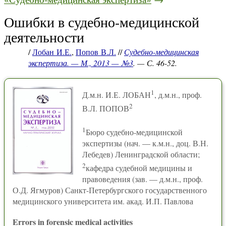
Ошибки в судебно-медицинской
деятельности
/
Лобан И.Е.
,
Попов В.Л.
//
Судебно-медицинская
экспертиза. — М., 2013 — №3
. — С. 46-52.
1
Д.м.н. И.Е. ЛОБАН
, д.м.н., проф.
2
В.Л. ПОПОВ
1
Бюро судебно-медицинской
экспертизы (нач. — к.м.н., доц. В.Н.
Лебедев) Ленинградской области;
2
кафедра судебной медицины и
правоведения (зав. — д.м.н., проф.
О.Д. Ягмуров) Санкт-Петербургского государственного
медицинского университета им. акад. И.П. Павлова
Errors in forensic medical activities