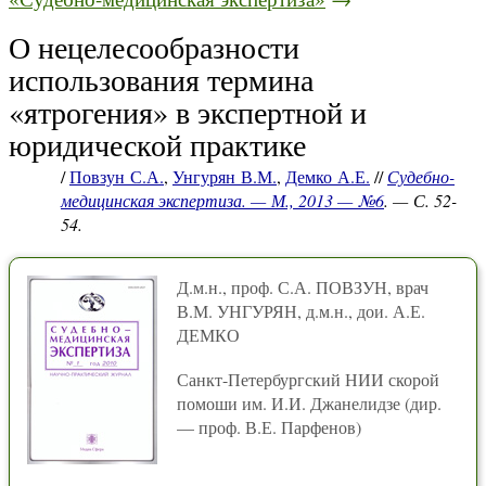
О нецелесообразности
использования термина
«ятрогения» в экспертной и
юридической практике
/
Повзун С.А.
,
Унгурян В.М.
,
Демко А.Е.
//
Судебно-
медицинская экспертиза. — М., 2013 — №6
. — С. 52-
54.
Д.м.н., проф. С.А. ПОВЗУН, врач
В.М. УНГУРЯН, д.м.н., дои. А.Е.
ДЕМКО
Санкт-Петербургский НИИ скорой
помоши им. И.И. Джанелидзе (дир.
— проф. В.Е. Парфенов)