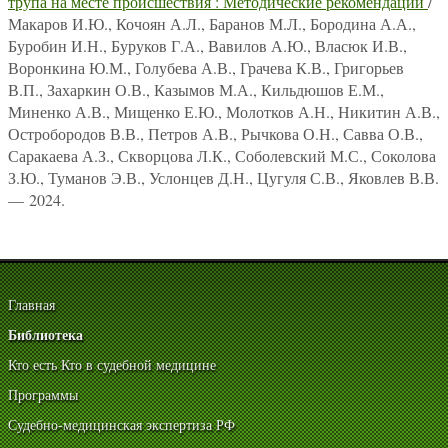
трупа на месте происшествия : Методические рекомендации
/
Макаров И.Ю., Кочоян А.Л., Баранов М.Л., Бородина А.А.,
Буробин И.Н., Буруков Г.А., Вавилов А.Ю., Власюк И.В.,
Воронкина Ю.М., Голубева А.В., Грачева К.В., Григорьев
В.П., Захаркин О.В., Казымов М.А., Кильдюшов Е.М.,
Миненко А.В., Мищенко Е.Ю., Молотков А.Н., Никитин А.В.,
Остробородов В.В., Петров А.В., Рычкова О.Н., Савва О.В.,
Саракаева А.З., Скворцова Л.К., Соболевский М.С., Соколова
З.Ю., Туманов Э.В., Услонцев Д.Н., Цугуля С.В., Яковлев В.В.
— 2024.
Главная
Библиотека
Кто есть Кто в судебной медицине
Программы
Судебно-медицинская экспертиза РФ