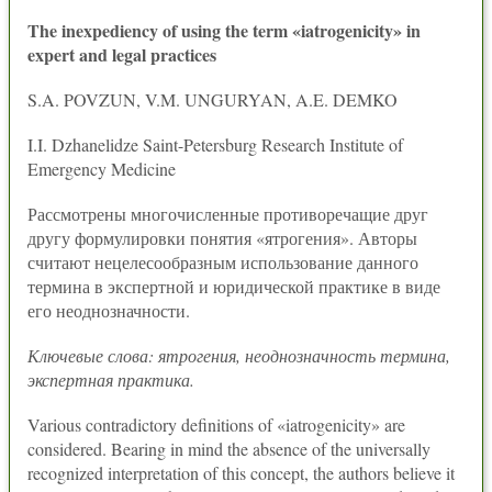
The inexpediency of using the term «iatrogenicity» in
expert and legal practices
S.A. POVZUN, V.M. UNGURYAN, A.E. DEMKO
I.I. Dzhanelidze Saint-Petersburg Research Institute of
Emergency Medicine
Рассмотрены многочисленные противоречащие друг
другу формулировки понятия «ятрогения». Авторы
считают нецелесообразным использование данного
термина в экспертной и юридической практике в виде
его неоднозначности.
Ключевые слова: ятрогения, неоднозначность термина,
экспертная практика.
Various contradictory definitions of «iatrogenicity» are
considered. Bearing in mind the absence of the universally
recognized interpretation of this concept, the authors believe it