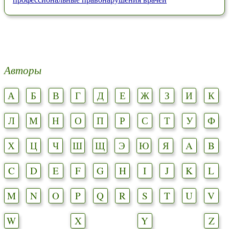
Авторы
А
Б
В
Г
Д
Е
Ж
З
И
К
Л
М
Н
О
П
Р
С
Т
У
Ф
Х
Ц
Ч
Ш
Щ
Э
Ю
Я
A
B
C
D
E
F
G
H
I
J
K
L
M
N
O
P
Q
R
S
T
U
V
W
X
Y
Z