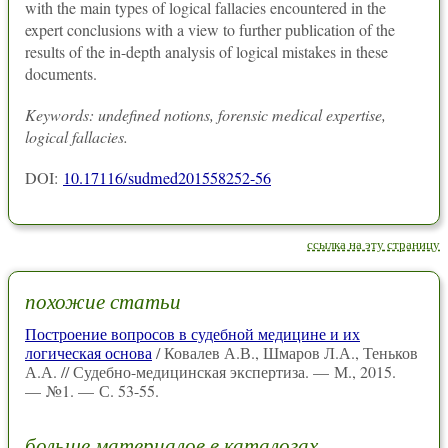
with the main types of logical fallacies encountered in the
expert conclusions with a view to further publication of the
results of the in-depth analysis of logical mistakes in these
documents.
Keywords: undefined notions, forensic medical expertise,
logical fallacies.
DOI:
10.17116/sudmed201558252-56
ссылка на эту страницу
похожие статьи
Построение вопросов в судебной медицине и их
логическая основа
/ Ковалев А.В., Шмаров Л.А., Теньков
А.А. // Судебно-медицинская экспертиза. — М., 2015.
— №1. — С. 53-55.
больше материалов в каталогах