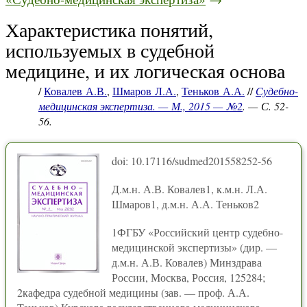
Характеристика понятий,
используемых в судебной
медицине, и их логическая основа
/
Ковалев А.В.
,
Шмаров Л.А.
,
Теньков А.А.
//
Судебно-
медицинская экспертиза. — М., 2015 — №2
. — С. 52-
56.
doi: 10.17116/sudmed201558252-56
Д.м.н. А.В. Ковалев1, к.м.н. Л.А.
Шмаров1, д.м.н. А.А. Теньков2
1ФГБУ «Российский центр судебно-
медицинской экспертизы» (дир. —
д.м.н. А.В. Ковалев) Минздрава
России, Москва, Россия, 125284;
2кафедра судебной медицины (зав. — проф. А.А.