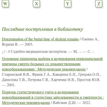
W
X
Y
Z
Последние поступления в библиотеку
Determination of the burial time of skeletal remains
/ Garmus A.,
Bojarun R. — 2003.
-
/ - // Судебно-медицинская экспертиза. — М., -. — С. -.
Основные принципы выбора и кодирования первоначальной
причины смерти больных со злокачественными
новообразованиями : Методические рекомендации
/
Старинский В.В., Франк Г.А., Какорина Е.П., Грецова О.П.,
Данилова Т.В., Петрова Г.В., Харченко Н.В., Простов Ю.И.
— 2001.
Порядок статистического учета и кодирования
новообразований в статистике заболеваемости и смертности :
Методические рекомендации
/ Вайсман Д.Ш. — 2022.