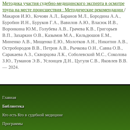
Методика участия судебно-медицинского эксперта в осмотре
трупа на месте происшествия : Методические рекомендации
/
Макаров И.Ю., Кочоян А.Л., Баранов М.Л., Бородина А.А.,
Буробин И.Н., Буруков Г.А., Вавилов А.Ю., Власюк И.В.,
Воронкина Ю.М., Голубева А.В., Грачева К.В., Григорьев
В.П., Захаркин О.В., Казымов М.А., Кильдюшов Е.М.,
Миненко А.В., Мищенко Е.Ю., Молотков А.Н., Никитин А.В.,
Остробородов В.В., Петров А.В., Рычкова О.Н., Савва О.В.,
Саракаева А.З., Скворцова Л.К., Соболевский М.С., Соколова
З.Ю., Туманов Э.В., Услонцев Д.Н., Цугуля С.В., Яковлев В.В.
— 2024.
Главная
Библиотека
Кто есть Кто в судебной медицине
Программы