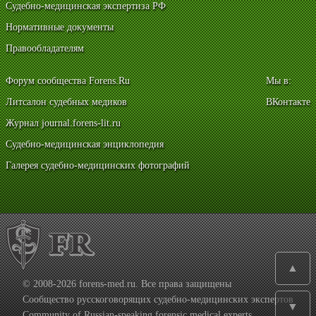
Судебно-медицинская экспертиза РФ
Нормативные документы
Правообладателям
Форум сообщества Forens.Ru
Мы в:
Литсалон судебных медиков
ВКонтакте
Журнал journal.forens-lit.ru
Судебно-медицинская энциклопедия
Галерея судебно-медицинских фотографий
▲
© 2008-2026 forens-med.ru. Все права защищены
Сообщество русскоговорящих судебно-медицинских экспертов
▼
Community of Russian-speaking forensic medical experts