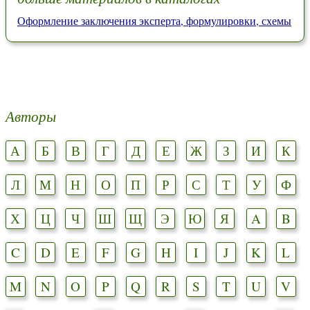
Оформление заключения эксперта, формулировки, схемы
Авторы
А
Б
В
Г
Д
Е
Ж
З
И
К
Л
М
Н
О
П
Р
С
Т
У
Ф
Х
Ц
Ч
Ш
Щ
Э
Ю
Я
A
B
C
D
E
F
G
H
I
J
K
L
M
N
O
P
Q
R
S
T
U
V