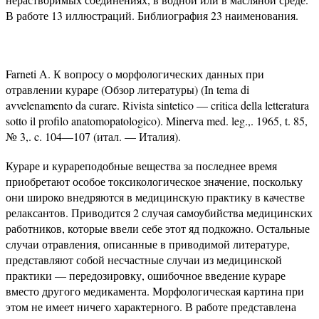
В работе 13 иллюстраций. Библиография 23 наименования.
Farneti А. К вопросу о морфологических данных при
отравлении кураре (Обзор литературы) (In tema di
avvelenamento da curare. Rivista sintetico — critica della letteratura
sotto il profilo anatomopatologico). Minerva med. leg.,. 1965, t. 85,
№ 3,. c. 104—107 (итал. — Италия).
Кураре и курареподобные вещества за последнее время
приобретают особое токсикологическое значение, поскольку
они широко внедряются в медицинскую практику в качестве
релаксантов. Приводится 2 случая самоубийства медицинских
работников, которые ввели себе этот яд подкожно. Остальные
случаи отравления, описанные в приводимой литературе,
представляют собой несчастные случаи из медицинской
практики — передозировку, ошибочное введение кураре
вместо другого медикамента. Морфологическая картина при
этом не имеет ничего характерного. В работе представлена