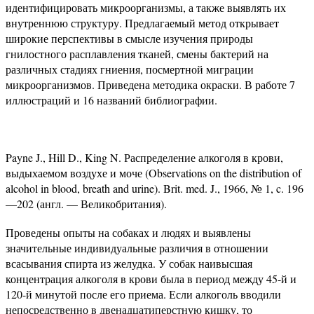
идентифицировать микроорганизмы, а также выявлять их
внутреннюю структуру. Предлагаемый метод открывает
широкие перспективы в смысле изучения природы
гнилостного расплавления тканей, смены бактерий на
различных стадиях гниения, посмертной миграции
микроорганизмов. Приведена методика окраски. В работе 7
иллюстраций и 16 названий библиографии.
Payne J., Hill D., King N. Распределение алкоголя в крови,
выдыхаемом воздухе и моче (Observations on the distribution of
alcohol in blood, breath and urine). Brit. med. J., 1966, № 1, c. 196
—202 (англ. — Великобритания).
Проведены опыты на собаках и людях и выявлены
значительные индивидуальные различия в отношении
всасывания спирта из желудка. У собак наивысшая
концентрация алкоголя в крови была в период между 45-й и
120-й минутой после его приема. Если алкоголь вводили
непосредственно в двенадцатиперстную кишку, то