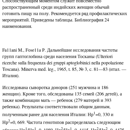
Способствующим моментом служит повсеместно
распространенный среди индийских женщин обычай
готовить пищу на полу. Рекомендуется ряд профилактических
мероприятий. Приведены таблицы. Библиография 24
наименования.
Fa11ani М., Fоsе11а Р. Дальнейшие исследования частоты
групп гаптоглобина среди населения Тосканы (Ulteriori
ricerche sulla frequenza dei gruppi aptoglobinici nella popolazione
Toscana). Minerva med. leg., 1965, t. 85, № 3, c. 81—83 (итал. —
Италия).
Исследована сыворотка доноров (251 мужчина и 186
женщин). Кроме того, обследованы 135 семей (206 детей), а
также комбинации мать — ребенок (279 матерей и 393
ребенка). Результаты соответствовали общим данным,
1
полученным ранее для населения Италии: Нр
=0, 330 и
2
Нр
=0, 669. Частота генотипов распределялась следующим
1
1
2
1
2
2