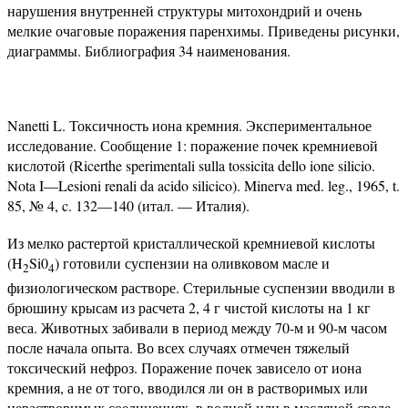
нарушения внутренней структуры митохондрий и очень
мелкие очаговые поражения паренхимы. Приведены рисунки,
диаграммы. Библиография 34 наименования.
Nanetti L. Токсичность иона кремния. Экспериментальное
исследование. Сообщение 1: поражение почек кремниевой
кислотой (Ricerthe sperimentali sulla tossicita dello ione silicio.
Nota I—Lesioni renali da acido silicico). Minerva med. leg., 1965, t.
85, № 4, c. 132—140 (итал. — Италия).
Из мелко растертой кристаллической кремниевой кислоты
(H
Si0
) готовили суспензии на оливковом масле и
2
4
физиологическом растворе. Стерильные суспензии вводили в
брюшину крысам из расчета 2, 4 г чистой кислоты на 1 кг
веса. Животных забивали в период между 70-м и 90-м часом
после начала опыта. Во всех случаях отмечен тяжелый
токсический нефроз. Поражение почек зависело от иона
кремния, а не от того, вводился ли он в растворимых или
нерастворимых соединениях, в водной или в масляной среде.