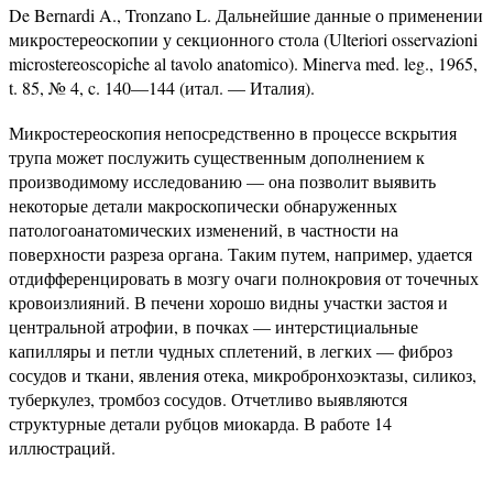
De Bernardi A., Tronzano L. Дальнейшие данные о применении
микростереоскопии у секционного стола (Ulteriori osservazioni
microstereoscopiche al tavolo anatomico). Minerva med. leg., 1965,
t. 85, № 4, c. 140—144 (итал. — Италия).
Микростереоскопия непосредственно в процессе вскрытия
трупа может послужить существенным дополнением к
производимому исследованию — она позволит выявить
некоторые детали макроскопически обнаруженных
патологоанатомических изменений, в частности на
поверхности разреза органа. Таким путем, например, удается
отдифференцировать в мозгу очаги полнокровия от точечных
кровоизлияний. В печени хорошо видны участки застоя и
центральной атрофии, в почках — интерстициальные
капилляры и петли чудных сплетений, в легких — фиброз
сосудов и ткани, явления отека, микробронхоэктазы, силикоз,
туберкулез, тромбоз сосудов. Отчетливо выявляются
структурные детали рубцов миокарда. В работе 14
иллюстраций.