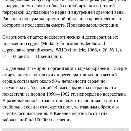
с нарушением целости общей сонной артерии и полной
перерезкой блуждающего нерва и внутренней яремной вены.
Рана шеи послужила причиной обильного кровотечения, от
которого и последовала смерть. Приведены иллюстрации.
Смертность от артериосклеротических и дегенеративных
поражений сердца (Mortality from arteriosclerotic and
degenerative heart diseases). WHO chronicle, 1966, t. 20, № 1, c.
31—32 (англ. — Швейцария).
По данным Всемирной организации здравоохранения, смерть
от артериосклеротических и дегенеративных поражений
сердца составляет около 50% летальности сердечно-
сосудистых заболеваний. В высокоразвитых странах эти
показатели за период 1950—1962 гг. непрерывно возрастали.
В развивающихся странах они значительно ниже и почти
стабильны; если и отмечается рост, то главным образом за
счет белого населения. В Канаде смертность от этих
заболеваний на 100 000 населения