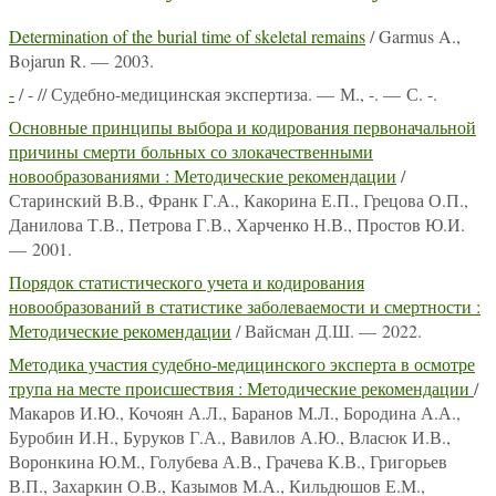
Determination of the burial time of skeletal remains
/ Garmus A.,
Bojarun R. — 2003.
-
/ - // Судебно-медицинская экспертиза. — М., -. — С. -.
Основные принципы выбора и кодирования первоначальной
причины смерти больных со злокачественными
новообразованиями : Методические рекомендации
/
Старинский В.В., Франк Г.А., Какорина Е.П., Грецова О.П.,
Данилова Т.В., Петрова Г.В., Харченко Н.В., Простов Ю.И.
— 2001.
Порядок статистического учета и кодирования
новообразований в статистике заболеваемости и смертности :
Методические рекомендации
/ Вайсман Д.Ш. — 2022.
Методика участия судебно-медицинского эксперта в осмотре
трупа на месте происшествия : Методические рекомендации
/
Макаров И.Ю., Кочоян А.Л., Баранов М.Л., Бородина А.А.,
Буробин И.Н., Буруков Г.А., Вавилов А.Ю., Власюк И.В.,
Воронкина Ю.М., Голубева А.В., Грачева К.В., Григорьев
В.П., Захаркин О.В., Казымов М.А., Кильдюшов Е.М.,