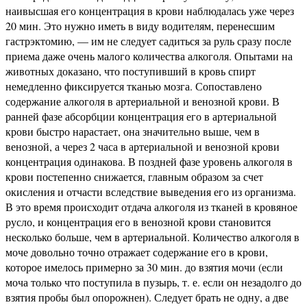
наивысшая его концентрация в крови наблюдалась уже через
20 мин. Это нужно иметь в виду водителям, перенесшим
гастрэктомию, — им не следует садиться за руль сразу после
приема даже очень малого количества алкоголя. Опытами на
животных доказано, что поступивший в кровь спирт
немедленно фиксируется тканью мозга. Сопоставлено
содержание алкоголя в артериальной и венозной крови. В
ранней фазе абсорбции концентрация его в артериальной
крови быстро нарастает, она значительно выше, чем в
венозной, а через 2 часа в артериальной и венозной крови
концентрация одинакова. В поздней фазе уровень алкоголя в
крови постепенно снижается, главным образом за счет
окисления и отчасти вследствие выведения его из организма.
В это время происходит отдача алкоголя из тканей в кровяное
русло, и концентрация его в венозной крови становится
несколько больше, чем в артериальной. Количество алкоголя в
моче довольно точно отражает содержание его в крови,
которое имелось примерно за 30 мин. до взятия мочи (если
моча только что поступила в пузырь, т. е. если он незадолго до
взятия пробы был опорожнен). Следует брать не одну, а две