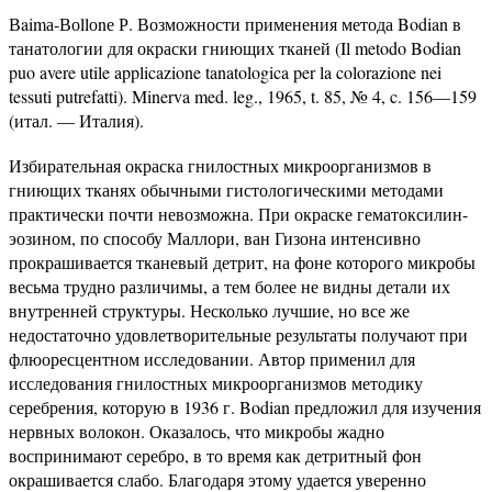
Вaimа-Воllоnе Р. Возможности применения метода Bodian в
танатологии для окраски гниющих тканей (Il metodo Bodian
puo avere utile applicazione tanatologica per la colorazione nei
tessuti putrefatti). Minerva med. leg., 1965, t. 85, № 4, c. 156—159
(итал. — Италия).
Избирательная окраска гнилостных микроорганизмов в
гниющих тканях обычными гистологическими методами
практически почти невозможна. При окраске гематоксилин-
эозином, по способу Маллори, ван Гизона интенсивно
прокрашивается тканевый детрит, на фоне которого микробы
весьма трудно различимы, а тем более не видны детали их
внутренней структуры. Несколько лучшие, но все же
недостаточно удовлетворительные результаты получают при
флюоресцентном исследовании. Автор применил для
исследования гнилостных микроорганизмов методику
серебрения, которую в 1936 г. Bodian предложил для изучения
нервных волокон. Оказалось, что микробы жадно
воспринимают серебро, в то время как детритный фон
окрашивается слабо. Благодаря этому удается уверенно