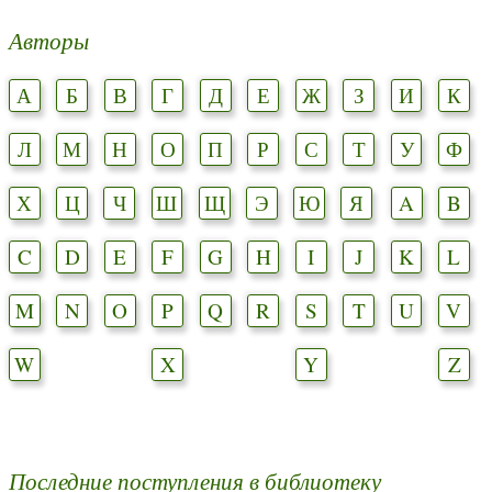
Авторы
А
Б
В
Г
Д
Е
Ж
З
И
К
Л
М
Н
О
П
Р
С
Т
У
Ф
Х
Ц
Ч
Ш
Щ
Э
Ю
Я
A
B
C
D
E
F
G
H
I
J
K
L
M
N
O
P
Q
R
S
T
U
V
W
X
Y
Z
Последние поступления в библиотеку