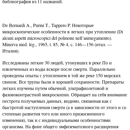
библиография из 11 названий.
De Вernardi A., Purini T., Tappero P. Некоторые
микроскопические особенности в легких при утоплении (Di
alcuni aspetti microscopici del polmone nell’anrnegamento).
Minerva med. leg., 1965, t. 85, № 4, c. 146—156 (итал. —
Италия).
Исследованы легкие 30 людей, утонувших в реке По и
извлеченных из воды вскоре после смерти. Параллельно
проведены опыты с утоплением в той же реке 150 морских
свинок. Все трупы были в хорошей сохранности. Препараты
легких изучены путем обычной, ультрафиолетовой и
фазовоконтрастной микроскопии. Обращает на себя внимание
пестрота получаемых данных, видимо, связанная как с
быстротой наступления смерти (а в зависимости от этого и со
степенью развития того или иного прижизненного
изменения), так и с индивидуальными особенностями
организма. На фоне общего эмфизематозного расширения