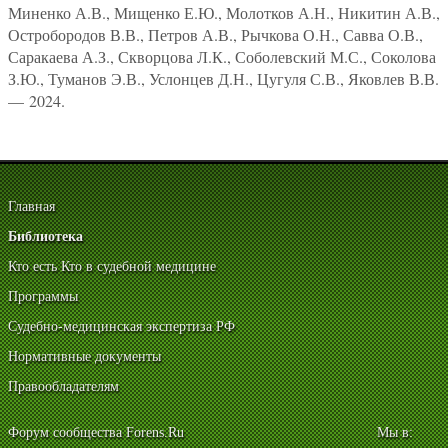
Миненко А.В., Мищенко Е.Ю., Молотков А.Н., Никитин А.В.,
Остробородов В.В., Петров А.В., Рычкова О.Н., Савва О.В.,
Саракаева А.З., Скворцова Л.К., Соболевский М.С., Соколова
З.Ю., Туманов Э.В., Услонцев Д.Н., Цугуля С.В., Яковлев В.В.
— 2024.
Главная
Библиотека
Кто есть Кто в судебной медицине
Программы
Судебно-медицинская экспертиза РФ
Нормативные документы
Правообладателям
Форум сообщества Forens.Ru
Мы в: