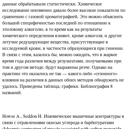
данные обрабатывали статистически. Химическое
исследование неизменно давало более высокие показатели по
сравнению с газовой хроматографией. Это можно объяснить
большой специфичностью последней по отношению к
этиловому алкоголю, в то время как на результаты
химического определения влияют, кроме алкоголя, и другие
летучие редуцирующие вещества, присутствующие в
исследуемой крови, в частности образующиеся при гниении.
В связи с этим, казалось бы, можно ожидать, что в жаркое
время года различия между результатами, получаемыми при
том и другом методе, будут выражены резче. Однако на
практике это оказалось не так — какого-либо «сезонного»
влияния на различия в данных обоих методов обнаружить не
удалось. Приведены таблица, графики. Библиография 8
названий.
Howse A., Seddon H. Ишемические мышечные контрактуры в
связи с отравлениями окисью углерода и барбитуратами
(Ishaemic contracture of muscle associated with carbon monoxide