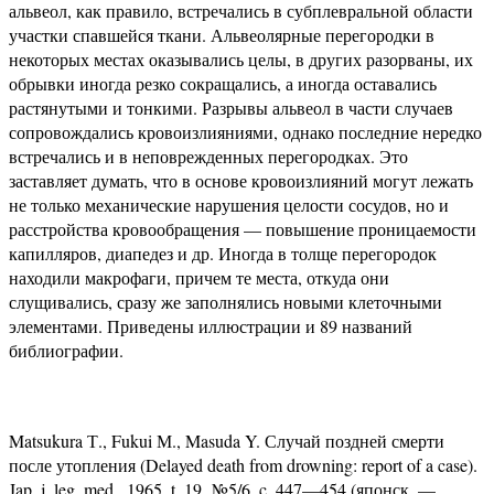
альвеол, как правило, встречались в субплевральной области
участки спавшейся ткани. Альвеолярные перегородки в
некоторых местах оказывались целы, в других разорваны, их
обрывки иногда резко сокращались, а иногда оставались
растянутыми и тонкими. Разрывы альвеол в части случаев
сопровождались кровоизлияниями, однако последние нередко
встречались и в неповрежденных перегородках. Это
заставляет думать, что в основе кровоизлияний могут лежать
не только механические нарушения целости сосудов, но и
расстройства кровообращения — повышение проницаемости
капилляров, диапедез и др. Иногда в толще перегородок
находили макрофаги, причем те места, откуда они
слущивались, сразу же заполнялись новыми клеточными
элементами. Приведены иллюстрации и 89 названий
библиографии.
Matsukura Т., Fukui М., Masuda Y. Случай поздней смерти
после утопления (Delayed death from drowning: report of a case).
Jap. j. leg. med., 1965, t. 19, №5/6, c. 447—454 (японск. —