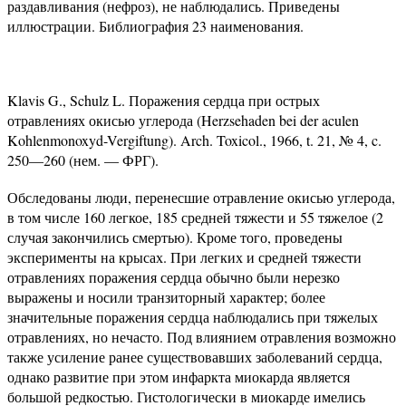
раздавливания (нефроз), не наблюдались. Приведены
иллюстрации. Библиография 23 наименования.
Klavis G., Schulz L. Поражения сердца при острых
отравлениях окисью углерода (Herzsehaden bei der aculen
Kohlenmonoxyd-Vergiftung). Arch. Toxicol., 1966, t. 21, № 4, c.
250—260 (нем. — ФРГ).
Обследованы люди, перенесшие отравление окисью углерода,
в том числе 160 легкое, 185 средней тяжести и 55 тяжелое (2
случая закончились смертью). Кроме того, проведены
эксперименты на крысах. При легких и средней тяжести
отравлениях поражения сердца обычно были нерезко
выражены и носили транзиторный характер; более
значительные поражения сердца наблюдались при тяжелых
отравлениях, но нечасто. Под влиянием отравления возможно
также усиление ранее существовавших заболеваний сердца,
однако развитие при этом инфаркта миокарда является
большой редкостью. Гистологически в миокарде имелись