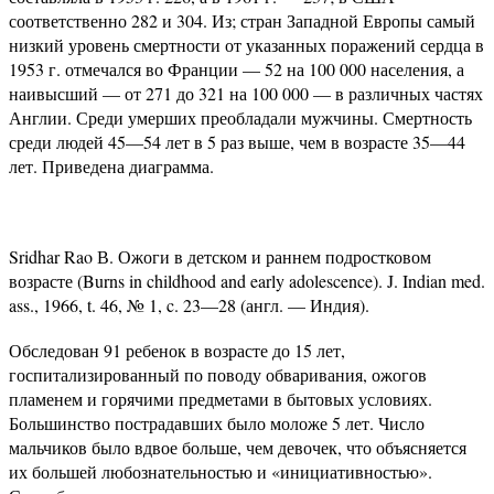
соответственно 282 и 304. Из; стран Западной Европы самый
низкий уровень смертности от указанных поражений сердца в
1953 г. отмечался во Франции — 52 на 100 000 населения, а
наивысший — от 271 до 321 на 100 000 — в различных частях
Англии. Среди умерших преобладали мужчины. Смертность
среди людей 45—54 лет в 5 раз выше, чем в возрасте 35—44
лет. Приведена диаграмма.
Sridhar Rao В. Ожоги в детском и раннем подростковом
возрасте (Burns in childhood and early adolescence). J. Indian med.
ass., 1966, t. 46, № 1, c. 23—28 (англ. — Индия).
Обследован 91 ребенок в возрасте до 15 лет,
госпитализированный по поводу обваривания, ожогов
пламенем и горячими предметами в бытовых условиях.
Большинство пострадавших было моложе 5 лет. Число
мальчиков было вдвое больше, чем девочек, что объясняется
их большей любознательностью и «инициативностью».