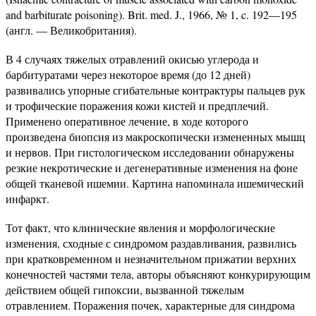
and barbiturate poisoning). Brit. med. J., 1966, № 1, c. 192—195
(англ. — Великобритания).
В 4 случаях тяжелых отравлений окисью углерода и
барбитуратами через некоторое время (до 12 дней)
развивались упорные сгибательные контрактуры пальцев рук
и трофические поражения кожи кистей и предплечий.
Применено оперативное лечение, в ходе которого
произведена биопсия из макроскопически измененных мышц
и нервов. При гистологическом исследовании обнаружены
резкие некротические и дегенеративные изменения на фоне
общей тканевой ишемии. Картина напоминала ишемический
инфаркт.
Тот факт, что клинические явления и морфологические
изменения, сходные с синдромом раздавливания, развились
при кратковременном и незначительном прижатии верхних
конечностей частями тела, авторы объясняют конкурирующим
действием общей гипоксии, вызванной тяжелым
отравлением. Поражения почек, характерные для синдрома