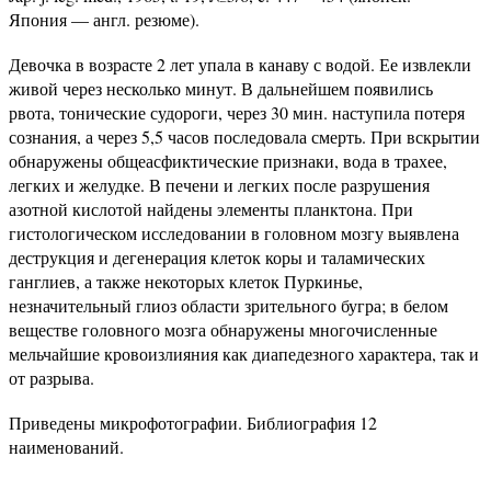
Япония — англ. резюме).
Девочка в возрасте 2 лет упала в канаву с водой. Ее извлекли
живой через несколько минут. В дальнейшем появились
рвота, тонические судороги, через 30 мин. наступила потеря
сознания, а через 5,5 часов последовала смерть. При вскрытии
обнаружены общеасфиктические признаки, вода в трахее,
легких и желудке. В печени и легких после разрушения
азотной кислотой найдены элементы планктона. При
гистологическом исследовании в головном мозгу выявлена
деструкция и дегенерация клеток коры и таламических
ганглиев, а также некоторых клеток Пуркинье,
незначительный глиоз области зрительного бугра; в белом
веществе головного мозга обнаружены многочисленные
мельчайшие кровоизлияния как диапедезного характера, так и
от разрыва.
Приведены микрофотографии. Библиография 12
наименований.