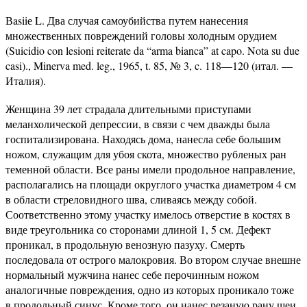
Вasiiе L. Два случая самоубийства путем нанесения
множественных повреждений головы холодным орудием
(Suicidio con lesioni reiterate da “arma bianca” at capo. Nota su due
casi)., Minerva med. leg., 1965, t. 85, № 3, c. 118—120 (итал. —
Италия).
Женщина 39 лет страдала длительными приступами
меланхолической депрессии, в связи с чем дважды была
госпитализирована. Находясь дома, нанесла себе большим
ножом, служащим для убоя скота, множество рубленых ран
теменной области. Все раны имели продольное направление,
располагались на площади округлого участка диаметром 4 см
в области стреловидного шва, сливаясь между собой.
Соответственно этому участку имелось отверстие в костях в
виде треугольника со сторонами длиной 1, 5 см. Дефект
проникал, в продольную венозную пазуху. Смерть
последовала от острого малокровия. Во втором случае внешне
нормальный мужчина нанес себе перочинным ножом
аналогичные повреждения, одно из которых проникало тоже
в продольный синус. Кроме того, он нанес резаную рану шеи