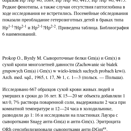
образом Нр
/Нр
=0, 1089, Нр
/Нр
=0, 4415, Нр
/Нр
=0, 4475.
Редкие фенотипы, а также случаи отсутствия гаптоглобина в
ходе исследования не встретились. Посемейные обследования
показали преобладание гетерозиготных детей в браках типа
1-1
2-1
2-1
2-2
Нр
?Нр
и Нр
?Нр
. Приведена таблица. Библиография
6 наименований.
Prokop О., Byrdy М. Сывороточные белки Gm(a) и Gm(x) в
сухой кропи многолетней давности (Zachowanie sie bialek
grupowych Gm(a) i Gm(x) w wielo-letnich suchych probach krwi).
Arch. med. sqd., 1965, t. 17, № 1, с. 1—3 (польск. — Польша).
Исследовано 667 образцов сухой крови живых людей и
умерших в сроки до 16 лет. К 15—20 мг объекта добавляли 1
мл 0, 7% раствора поваренной соли, выдерживали 2 часа при
комнатной температуре и 12—24 часа в холодильнике,
разводили до 1: 16 и исследовали на пластинках Лауэра с
сыворотками Snagg анти-Gm(а) и анти-Gm(х). Эритроцита
ах
ORh сенсибилизировали сыворотками анти-DGm
.