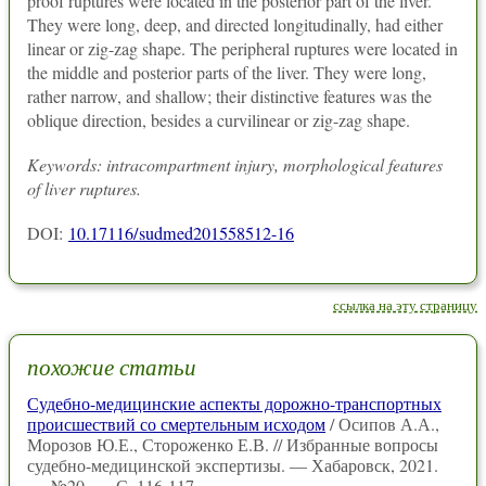
proof ruptures were located in the posterior part of the liver.
They were long, deep, and directed longitudinally, had either
linear or zig-zag shape. The peripheral ruptures were located in
the middle and posterior parts of the liver. They were long,
rather narrow, and shallow; their distinctive features was the
oblique direction, besides a curvilinear or zig-zag shape.
Keywords: intracompartment injury, morphological features
of liver ruptures.
DOI:
10.17116/sudmed201558512-16
ссылка на эту страницу
похожие статьи
Судебно-медицинские аспекты дорожно-транспортных
происшествий со смертельным исходом
/ Осипов А.А.,
Морозов Ю.Е., Стороженко Е.В. // Избранные вопросы
судебно-медицинской экспертизы. — Хабаровск, 2021.
— №20. — С. 116-117.