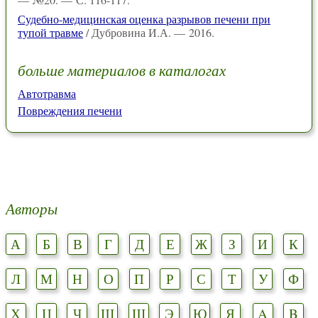
Судебно-медицинская оценка разрывов печени при
тупой травме
/ Дубровина И.А. — 2016.
больше материалов в каталогах
Автотравма
Повреждения печени
Авторы
А
Б
В
Г
Д
Е
Ж
З
И
К
Л
М
Н
О
П
Р
С
Т
У
Ф
Х
Ц
Ч
Ш
Щ
Э
Ю
Я
A
B