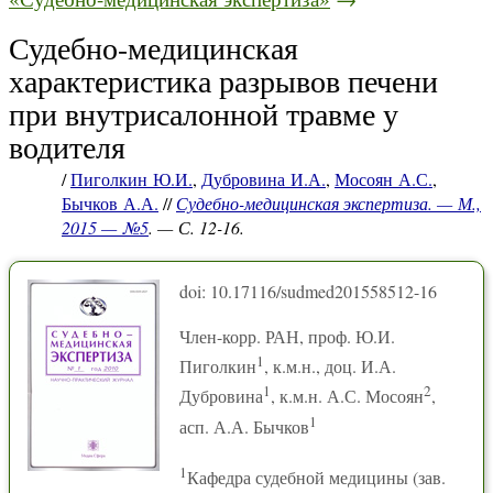
Судебно-медицинская
характеристика разрывов печени
при внутрисалонной травме у
водителя
/
Пиголкин Ю.И.
,
Дубровина И.А.
,
Мосоян А.С.
,
Бычков А.А.
//
Судебно-медицинская экспертиза. — М.,
2015 — №5
. — С. 12-16.
doi: 10.17116/sudmed201558512-16
Член-корр. РАН, проф. Ю.И.
1
Пиголкин
, к.м.н., доц. И.А.
1
2
Дубровина
, к.м.н. А.С. Мосоян
,
1
асп. А.А. Бычков
1
Кафедра судебной медицины (зав.