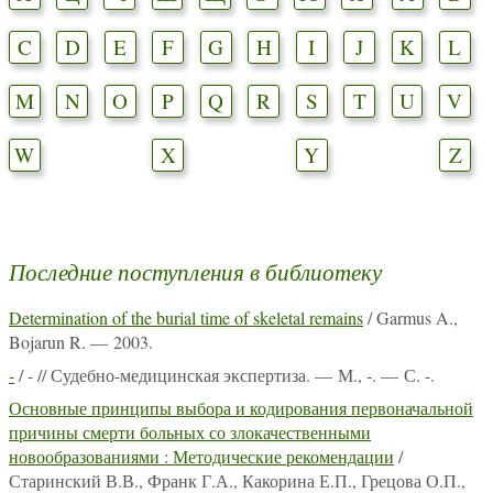
C
D
E
F
G
H
I
J
K
L
M
N
O
P
Q
R
S
T
U
V
W
X
Y
Z
Последние поступления в библиотеку
Determination of the burial time of skeletal remains
/ Garmus A.,
Bojarun R. — 2003.
-
/ - // Судебно-медицинская экспертиза. — М., -. — С. -.
Основные принципы выбора и кодирования первоначальной
причины смерти больных со злокачественными
новообразованиями : Методические рекомендации
/
Старинский В.В., Франк Г.А., Какорина Е.П., Грецова О.П.,