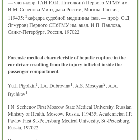
— член-корр. РАН Ю.И. Пиголкин) Первого МГМУ им.
И.М. Сеченова Минздрава России, Москва, Россия,
2
119435;
кафедра судебной медицины (зав. — проф. О.Д.
Ягмуров) Первого СПбГМУ им. акад. И.П. Павлова,
Санкт-Петербург, Россия, 197022
Forensic medical characteristic of hepatic rupture in the
car driver resulting from the injury inflicted inside the
passenger compartment
1
1
2
Yu.I. Pigolkin
, I.A. Dubrovina
, A.S. Mosoyan
, A.A.
1
Bychkov
I.N. Sechenov First Moscow State Medical University, Russian
Ministry of Health, Moscow, Russia, 119435; Academician I.P.
Pavlov First St.-Petersburg Medical University, St.-Petersburg,
Russia, 197022