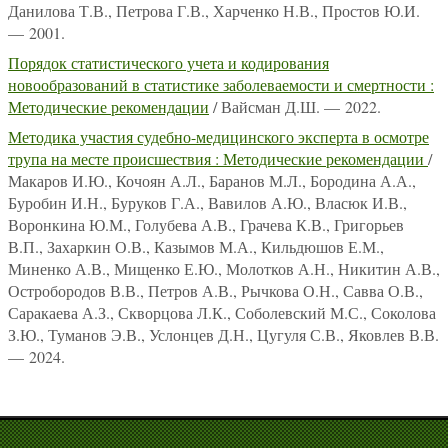
Данилова Т.В., Петрова Г.В., Харченко Н.В., Простов Ю.И.
— 2001.
Порядок статистического учета и кодирования
новообразований в статистике заболеваемости и смертности :
Методические рекомендации
/ Вайсман Д.Ш. — 2022.
Методика участия судебно-медицинского эксперта в осмотре
трупа на месте происшествия : Методические рекомендации
/
Макаров И.Ю., Кочоян А.Л., Баранов М.Л., Бородина А.А.,
Буробин И.Н., Буруков Г.А., Вавилов А.Ю., Власюк И.В.,
Воронкина Ю.М., Голубева А.В., Грачева К.В., Григорьев
В.П., Захаркин О.В., Казымов М.А., Кильдюшов Е.М.,
Миненко А.В., Мищенко Е.Ю., Молотков А.Н., Никитин А.В.,
Остробородов В.В., Петров А.В., Рычкова О.Н., Савва О.В.,
Саракаева А.З., Скворцова Л.К., Соболевский М.С., Соколова
З.Ю., Туманов Э.В., Услонцев Д.Н., Цугуля С.В., Яковлев В.В.
— 2024.