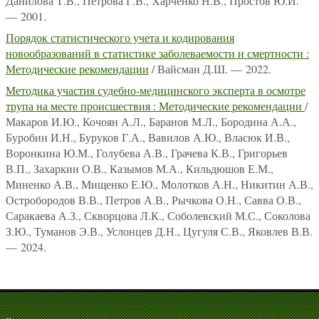
Данилова Т.В., Петрова Г.В., Харченко Н.В., Простов Ю.И.
— 2001.
Порядок статистического учета и кодирования
новообразований в статистике заболеваемости и смертности :
Методические рекомендации
/ Вайсман Д.Ш. — 2022.
Методика участия судебно-медицинского эксперта в осмотре
трупа на месте происшествия : Методические рекомендации
/
Макаров И.Ю., Кочоян А.Л., Баранов М.Л., Бородина А.А.,
Буробин И.Н., Буруков Г.А., Вавилов А.Ю., Власюк И.В.,
Воронкина Ю.М., Голубева А.В., Грачева К.В., Григорьев
В.П., Захаркин О.В., Казымов М.А., Кильдюшов Е.М.,
Миненко А.В., Мищенко Е.Ю., Молотков А.Н., Никитин А.В.,
Остробородов В.В., Петров А.В., Рычкова О.Н., Савва О.В.,
Саракаева А.З., Скворцова Л.К., Соболевский М.С., Соколова
З.Ю., Туманов Э.В., Услонцев Д.Н., Цугуля С.В., Яковлев В.В.
— 2024.