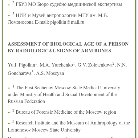
2
ГБУЗ МО Бюро судебно-медицинской экспертизы
3
НИИ и Музей антропологии МГУ им. М.В.
Ломоносова E-mail: pigolkin@mail.ru
ASSESSMENT OF BIOLOGICAL AGE OF A PERSON
BY RADIOLOGICAL SIGNS OF ARM BONES
1
1
2
Yu.I. Pigolkin
, M.A. Yurchenko
, G.V. Zolotenkova
, N.N.
3
1
Goncharova
, A.S. Mosoyan
1
The First Sechenov Moscow State Medical University
under Ministry of Health and Social Development of the
Russian Federation
2
Bureau of Forensic Medicine of the Moscow region
3
Research Institute and the Museum of Anthropology of the
Lomonosov Moscow State University