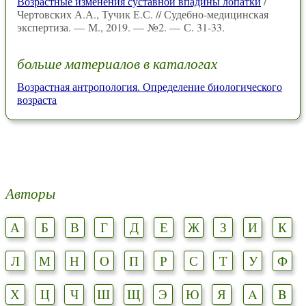
Возрастные изменения суставной впадины лопатки
/
Чертовских А.А., Тучик Е.С. // Судебно-медицинская
экспертиза. — М., 2019. — №2. — С. 31-33.
больше материалов в каталогах
Возрастная антропология. Определение биологического
возраста
Авторы
А
Б
В
Г
Д
Е
Ж
З
И
К
Л
М
Н
О
П
Р
С
Т
У
Ф
Х
Ц
Ч
Ш
Щ
Э
Ю
Я
A
B