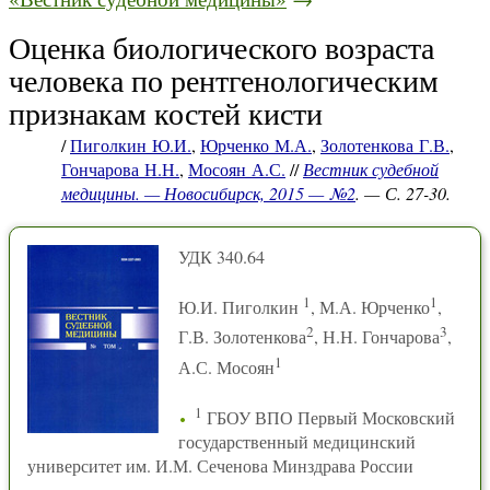
Оценка биологического возраста
человека по рентгенологическим
признакам костей кисти
/
Пиголкин Ю.И.
,
Юрченко М.А.
,
Золотенкова Г.В.
,
Гончарова Н.Н.
,
Мосоян А.С.
//
Вестник судебной
медицины. — Новосибирск, 2015 — №2
. — С. 27-30.
УДК 340.64
1
1
Ю.И. Пиголкин
, М.А. Юрченко
,
2
3
Г.В. Золотенкова
, Н.Н. Гончарова
,
1
А.С. Мосоян
1
ГБОУ ВПО Первый Московский
государственный медицинский
университет им. И.М. Сеченова Минздрава России