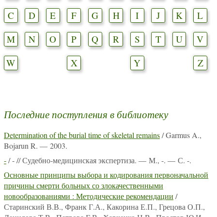
C
D
E
F
G
H
I
J
K
L
M
N
O
P
Q
R
S
T
U
V
W
X
Y
Z
Последние поступления в библиотеку
Determination of the burial time of skeletal remains
/ Garmus A.,
Bojarun R. — 2003.
-
/ - // Судебно-медицинская экспертиза. — М., -. — С. -.
Основные принципы выбора и кодирования первоначальной
причины смерти больных со злокачественными
новообразованиями : Методические рекомендации
/
Старинский В.В., Франк Г.А., Какорина Е.П., Грецова О.П.,