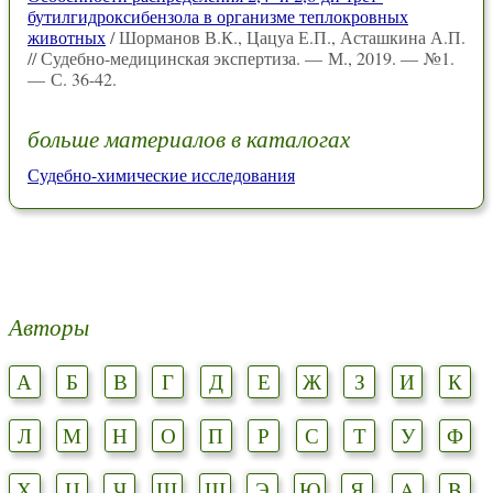
бутилгидроксибензола в организме теплокровных
животных
/ Шорманов В.К., Цацуа Е.П., Асташкина А.П.
// Судебно-медицинская экспертиза. — М., 2019. — №1.
— С. 36-42.
больше материалов в каталогах
Судебно-химические исследования
Авторы
А
Б
В
Г
Д
Е
Ж
З
И
К
Л
М
Н
О
П
Р
С
Т
У
Ф
Х
Ц
Ч
Ш
Щ
Э
Ю
Я
A
B