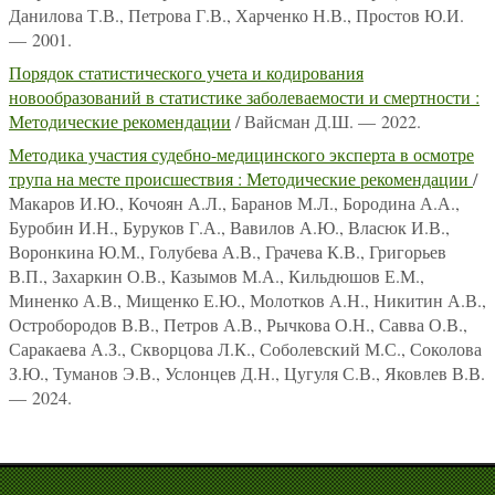
Данилова Т.В., Петрова Г.В., Харченко Н.В., Простов Ю.И.
— 2001.
Порядок статистического учета и кодирования
новообразований в статистике заболеваемости и смертности :
Методические рекомендации
/ Вайсман Д.Ш. — 2022.
Методика участия судебно-медицинского эксперта в осмотре
трупа на месте происшествия : Методические рекомендации
/
Макаров И.Ю., Кочоян А.Л., Баранов М.Л., Бородина А.А.,
Буробин И.Н., Буруков Г.А., Вавилов А.Ю., Власюк И.В.,
Воронкина Ю.М., Голубева А.В., Грачева К.В., Григорьев
В.П., Захаркин О.В., Казымов М.А., Кильдюшов Е.М.,
Миненко А.В., Мищенко Е.Ю., Молотков А.Н., Никитин А.В.,
Остробородов В.В., Петров А.В., Рычкова О.Н., Савва О.В.,
Саракаева А.З., Скворцова Л.К., Соболевский М.С., Соколова
З.Ю., Туманов Э.В., Услонцев Д.Н., Цугуля С.В., Яковлев В.В.
— 2024.