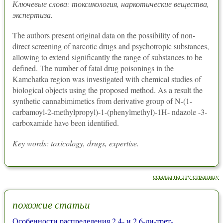
Ключевые слова: токсикология, наркотические вещества,
экспертиза.
The authors present original data on the possibility of non-
direct screening of narcotic drugs and psychotropic substances,
allowing to extend significantly the range of substances to be
defined. The number of fatal drug poisonings in the
Kamchatka region was investigated with chemical studies of
biological objects using the proposed method. As a result the
synthetic cannabimimetics from derivative group of N-(1-
carbamoyl-2-methylpropyl)-1-(phenylmethyl)-1Н- ndazole -3-
carboxamide have been identified.
Key words: toxicology, drugs, expertise.
ссылка на эту страницу
похожие статьи
Особенности распределения 2,4- и 2,6-ди-трет-