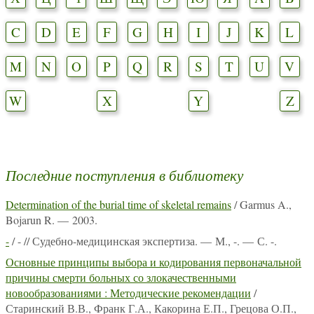
C
D
E
F
G
H
I
J
K
L
M
N
O
P
Q
R
S
T
U
V
W
X
Y
Z
Последние поступления в библиотеку
Determination of the burial time of skeletal remains
/ Garmus A.,
Bojarun R. — 2003.
-
/ - // Судебно-медицинская экспертиза. — М., -. — С. -.
Основные принципы выбора и кодирования первоначальной
причины смерти больных со злокачественными
новообразованиями : Методические рекомендации
/
Старинский В.В., Франк Г.А., Какорина Е.П., Грецова О.П.,