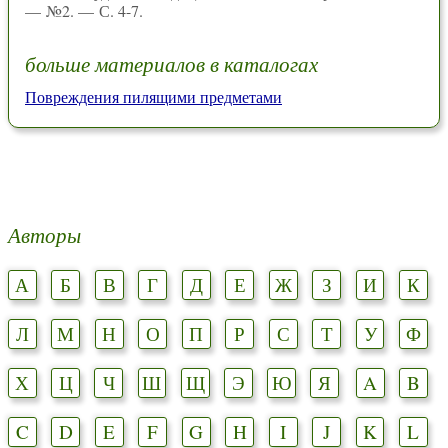
— №2. — С. 4-7.
больше материалов в каталогах
Повреждения пилящими предметами
Авторы
А
Б
В
Г
Д
Е
Ж
З
И
К
Л
М
Н
О
П
Р
С
Т
У
Ф
Х
Ц
Ч
Ш
Щ
Э
Ю
Я
A
B
C
D
E
F
G
H
I
J
K
L