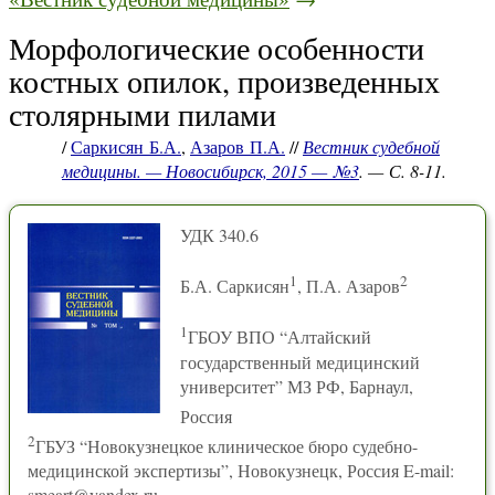
Морфологические особенности
костных опилок, произведенных
столярными пилами
/
Саркисян Б.А.
,
Азаров П.А.
//
Вестник судебной
медицины. — Новосибирск, 2015 — №3
. — С. 8-11.
УДК 340.6
1
2
Б.А. Саркисян
, П.А. Азаров
1
ГБОУ ВПО “Алтайский
государственный медицинский
университет” МЗ РФ, Барнаул,
Россия
2
ГБУЗ “Новокузнецкое клиническое бюро судебно-
медицинской экспертизы”, Новокузнецк, Россия E-mail:
smeart@yandex.ru