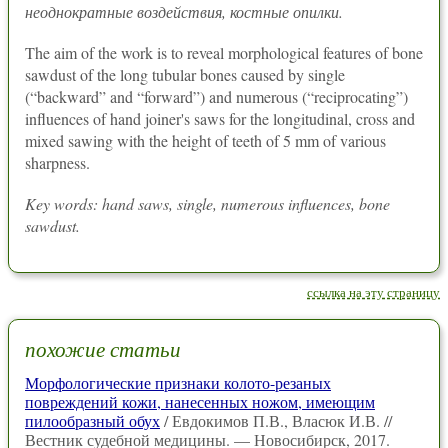
неоднократные воздействия, костные опилки.
The aim of the work is to reveal morphological features of bone
sawdust of the long tubular bones caused by single
(“backward” and “forward”) and numerous (“reciprocating”)
influences of hand joiner's saws for the longitudinal, cross and
mixed sawing with the height of teeth of 5 mm of various
sharpness.
Key words: hand saws, single, numerous influences, bone
sawdust.
ссылка на эту страницу
похожие статьи
Морфологические признаки колото-резаных
повреждений кожи, нанесенных ножом, имеющим
пилообразный обух
/ Евдокимов П.В., Власюк И.В. //
Вестник судебной медицины. — Новосибирск, 2017.