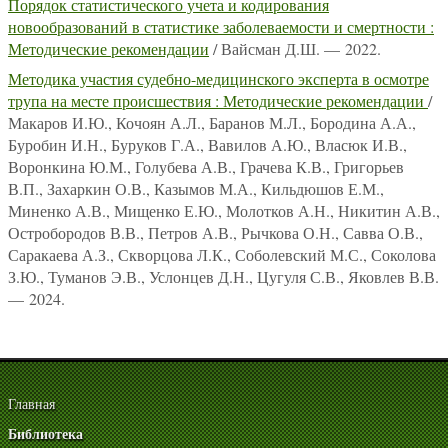
Порядок статистического учета и кодирования
новообразований в статистике заболеваемости и смертности :
Методические рекомендации
/ Вайсман Д.Ш. — 2022.
Методика участия судебно-медицинского эксперта в осмотре
трупа на месте происшествия : Методические рекомендации
/
Макаров И.Ю., Кочоян А.Л., Баранов М.Л., Бородина А.А.,
Буробин И.Н., Буруков Г.А., Вавилов А.Ю., Власюк И.В.,
Воронкина Ю.М., Голубева А.В., Грачева К.В., Григорьев
В.П., Захаркин О.В., Казымов М.А., Кильдюшов Е.М.,
Миненко А.В., Мищенко Е.Ю., Молотков А.Н., Никитин А.В.,
Остробородов В.В., Петров А.В., Рычкова О.Н., Савва О.В.,
Саракаева А.З., Скворцова Л.К., Соболевский М.С., Соколова
З.Ю., Туманов Э.В., Услонцев Д.Н., Цугуля С.В., Яковлев В.В.
— 2024.
Главная
Библиотека