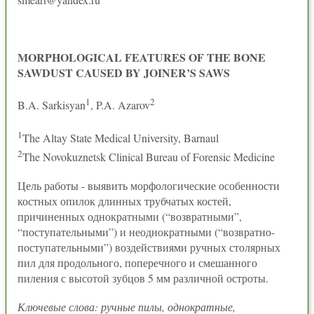
MORPHOLOGICAL FEATURES OF THE BONE
SAWDUST CAUSED BY JOINER’S SAWS
1
2
B.A. Sarkisyan
, P.A. Azarov
1
The Altay State Medical University, Barnaul
2
The Novokuznetsk Clinical Bureau of Forensic Medicine
Цель работы - выявить морфологические особенности
костных опилок длинных трубчатых костей,
причиненных однократными (“возвратными”,
“поступательными”) и неоднократными (“возвратно-
поступательными”) воздействиями ручных столярных
пил для продольного, поперечного и смешанного
пиления с высотой зубцов 5 мм различной остроты.
Ключевые слова: ручные пилы, однократные,