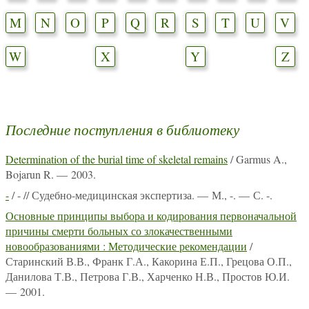
M
N
O
P
Q
R
S
T
U
V
W
X
Y
Z
Последние поступления в библиотеку
Determination of the burial time of skeletal remains
/ Garmus A.,
Bojarun R. — 2003.
-
/ - // Судебно-медицинская экспертиза. — М., -. — С. -.
Основные принципы выбора и кодирования первоначальной
причины смерти больных со злокачественными
новообразованиями : Методические рекомендации
/
Старинский В.В., Франк Г.А., Какорина Е.П., Грецова О.П.,
Данилова Т.В., Петрова Г.В., Харченко Н.В., Простов Ю.И.
— 2001.