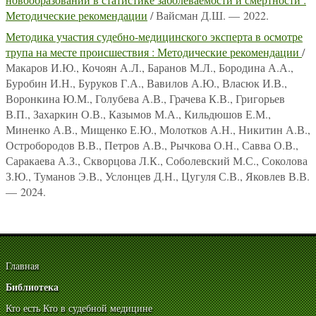
Методические рекомендации
/ Вайсман Д.Ш. — 2022.
Методика участия судебно-медицинского эксперта в осмотре
трупа на месте происшествия : Методические рекомендации
/
Макаров И.Ю., Кочоян А.Л., Баранов М.Л., Бородина А.А.,
Буробин И.Н., Буруков Г.А., Вавилов А.Ю., Власюк И.В.,
Воронкина Ю.М., Голубева А.В., Грачева К.В., Григорьев
В.П., Захаркин О.В., Казымов М.А., Кильдюшов Е.М.,
Миненко А.В., Мищенко Е.Ю., Молотков А.Н., Никитин А.В.,
Остробородов В.В., Петров А.В., Рычкова О.Н., Савва О.В.,
Саракаева А.З., Скворцова Л.К., Соболевский М.С., Соколова
З.Ю., Туманов Э.В., Услонцев Д.Н., Цугуля С.В., Яковлев В.В.
— 2024.
Главная
Библиотека
Кто есть Кто в судебной медицине