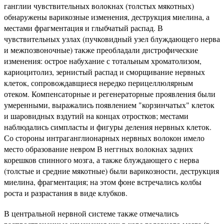
ганглии чувствительных волокнах (толстых мякотных)
обнаружены варикозные изменения, деструкция миелина, а
местами фрагментация и глыбчатый распад. В
чувствительных узлах (пучковидный узел блуждающего нерва
и межпозвоночные) также преобладали дистрофические
изменения: острое набухание с тотальным хроматолизом,
кариоцитолиз, зернистый распад и сморщивание нервных
клеток, сопровождавщиеся нередко перицеллюлярным
отеком. Компенсаторные и регенераторные проявления были
умеренными, выражались появлением "корзинчатых" клеток
и шаровидных вздутий на концах отростков; местами
наблюдались симпласты и фигуры деления нервных клеток.
Со стороны интраганглионарных нервных волокон имело
место образование невром В неггных волокнах задних
корешков спинного мозга, а также блуждающего с нерва
(толстые и средние мякотные) были варикозности, деструкция
миелина, фрагментация; на этом фоне встречались колбы
роста и разрастания в виде клубков.
В центральной нервной системе также отмечались