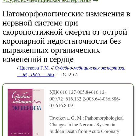
Патоморфологические изменения в
нервной системе при
скоропостижной смерти от острой
коронарной недостаточности без
выраженных органических
изменений в сердце
/
Цветкова Г.М.
//
Судебно-медицинская экспертиза.
— М., 1965 — №3
. — С. 9-11.
УДК 616.127-005.8+616.12-
009.72+616.132.2-008.64]-036.886-
07:616.8-091
Tsvetkova, G. M.: Pathomorphological
Changes in the Nervous System in
Sudden Death from Acute Coronary