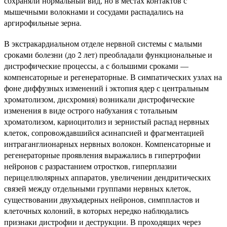
сохраняли нормальный вид, но в местах контактов с
мышечными волокнами и сосудами распадались на
аргирофильные зерна.
В экстракардиальном отделе нервной системы с малыми
сроками болезни (до 2 лет) преобладали функциональные и
дистрофические процессы, а с большими сроками —
компенсаторные и регенераторные. В симпатических узлах на
фоне диффузных изменений i эктопия ядер с центральным
хроматолизом, дисхромия) возникали дистрофические
изменения в виде острого набухания с тотальным
хроматолизом, кариоцитолиз и зернистый распад нервных
клеток, сопровождавшийся асинапсией и фрагментацией
интраганглионарных нервных волокон. Компенсаторные и
регенераторные проявления выражались в гипертрофии
нейронов с разрастанием отростков, гиперплазии
перицеллюлярных аппаратов, увеличении дендритических
связей между отдельными группами нервных клеток,
существовании двухъядерных нейронов, симппластов и
клеточных колоний, в которых нередко наблюдались
признаки дистрофии и деструкции. В проходящих через