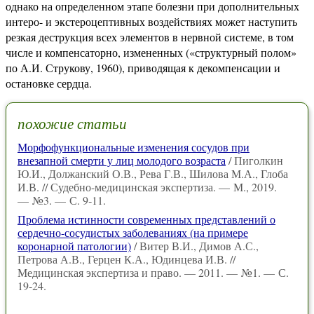
однако на определенном этапе болезни при дополнительных
интеро- и экстероцептивных воздействиях может наступить
резкая деструкция всех элементов в нервной системе, в том
числе и компенсаторно, измененных («структурный полом»
по А.И. Струкову, 1960), приводящая к декомпенсации и
остановке сердца.
похожие статьи
Морфофункциональные изменения сосудов при
внезапной смерти у лиц молодого возраста
/ Пиголкин
Ю.И., Должанский О.В., Рева Г.В., Шилова М.А., Глоба
И.В. // Судебно-медицинская экспертиза. — М., 2019.
— №3. — С. 9‑11.
Проблема истинности современных представлений о
сердечно-сосудистых заболеваниях (на примере
коронарной патологии)
/ Витер В.И., Димов А.С.,
Петрова А.В., Герцен К.А., Юдинцева И.В. //
Медицинская экспертиза и право. — 2011. — №1. — С.
19-24.