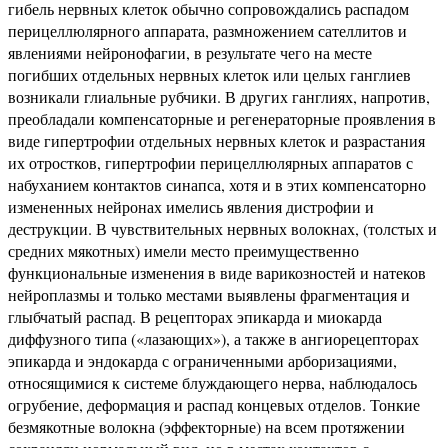
гибель нервных клеток обычно сопровождались распадом
перицеллюлярного аппарата, размножением сателлитов и
явлениями нейронофагии, в результате чего на месте
погибших отдельных нервных клеток или целых ганглиев
возникали глиальные рубчики. В других ганглиях, напротив,
преобладали компенсаторные и регенераторные проявления в
виде гипертрофии отдельных нервных клеток и разрастания
их отростков, гипертрофии перицеллюлярных аппаратов с
набуханием контактов синапса, хотя и в этих компенсаторно
измененных нейронах имелись явления дистрофии и
деструкции. В чувствительных нервных волокнах, (толстых и
средних мякотных) имели место преимущественно
функциональные изменения в виде варикозностей и натеков
нейроплазмы и только местами выявлены фрагментация и
глыбчатый распад. В рецепторах эпикарда и миокарда
диффузного типа («лазающих»), а также в ангиорецепторах
эпикарда и эндокарда с ограниченными арборизациями,
относящимися к системе блуждающего нерва, наблюдалось
огрубение, деформация и распад концевых отделов. Тонкие
безмякотные волокна (эффекторные) на всем протяжении