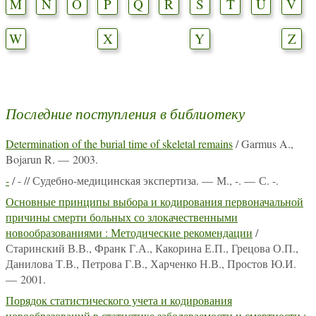
M
N
O
P
Q
R
S
T
U
V
W
X
Y
Z
Последние поступления в библиотеку
Determination of the burial time of skeletal remains
/ Garmus A.,
Bojarun R. — 2003.
-
/ - // Судебно-медицинская экспертиза. — М., -. — С. -.
Основные принципы выбора и кодирования первоначальной
причины смерти больных со злокачественными
новообразованиями : Методические рекомендации
/
Старинский В.В., Франк Г.А., Какорина Е.П., Грецова О.П.,
Данилова Т.В., Петрова Г.В., Харченко Н.В., Простов Ю.И.
— 2001.
Порядок статистического учета и кодирования
новообразований в статистике заболеваемости и смертности :