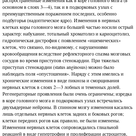
распространенные изменения как в коре головного мозга (в
основном в слоях 3—4), так и в подкорковых узлах с
преимущественным поражением последних, особенно
подбугорья (надоптическое ядро). Изменения в нервных
клетках коры головного мозга большей частью носили острый
характер: набухание, тотальный хроматолиз и кариоцитолиз,
гидропическая дистрофия с появлением «ишемических»
клеток, что связано, по-видимому, с нарушениями
кровообращения вследствие рефлекторного спазма мозговых
сосудов во время приступов стенокардии. При тяжелых
приступах стенокардии (status anginosus) можно было
наблюдать поля «опустошения». Наряду с этим имелись и
хронические изменения в виде пикноза и сморщивания
нервных клеток в слоях 2—3 лобных и теменных долей.
Регенераторные проявления были очень ограничены; изредка
в коре головного мозга и подкорковых узлах встречались
двухъядерные нейроны. В спинном мозгу изменения касались
лишь отдельных нервных клеток задних и боковых рогов;
клетки передних рогов как правило, не были изменены.
Изменения нервных клеток сопровождались глиальной
реакцией в виде гипертрофии и пролиферации астроцитов,