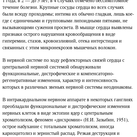
1 года, в 2 — до 5 лет; в 4 случаях отмечено бессимптомное
течение болезни. Крупные сосуды сердца во всех случаях
были всюду проходимы; интима их обычно гладкая, лишь кое-
где с единичными и групповыми липоидными пятнами, не
вызывающими сужения просвета. В мышце сердца выявлены
признаки острого нарушения кровообращения в виде
гиперемии, стазов, кровоизлияний, отека интерстиция и
связанных с этим микронекрозов мышечных волокон.
В нервной системе по ходу рефлекторных связей сердца с
центральной нервной системой обнаруживали
функциональные, дистрофические и компенсаторно-
регенеративные изменения, характер и интенсивность
которых в различных звеньях нервной системы неодинаковы.
В интракардиальном нервном аппарате в некоторых ганглиях
преобладали функциональные и дистрофические изменения
нервных клеток в виде эктопии ядер с центральным
хроматолизом, феномен «дисхромии» (Н.И. Зазыбин, 1951),
острое набухание с тотальным хроматолизом, иногда
кариоцитолиз и зернистый распад. Резкая деструкция и