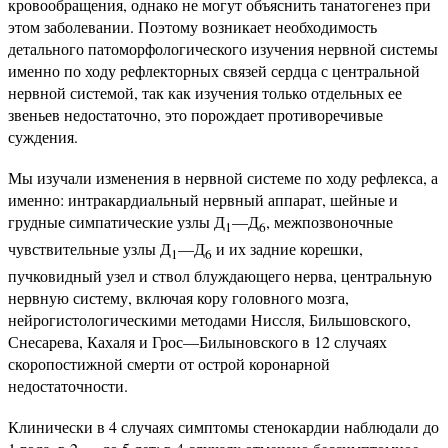
кровообращения, однако не могут объяснить танатогенез при
этом заболевании. Поэтому возникает необходимость
детального патоморфологического изучения нервной системы
именно по ходу рефлекторных связей сердца с центральной
нервной системой, так как изучения только отдельных ее
звеньев недостаточно, это порождает противоречивые
суждения.
Мы изучали изменения в нервной системе по ходу рефлекса, а
именно: интракардиальный нервный аппарат, шейные и
грудные симпатические узлы Д
—Д
, межпозвоночные
1
6
чувствительные узлы Д
—Д
и их задние корешки,
1
6
пучковидный узел и ствол блуждающего нерва, центральную
нервную систему, включая кору головного мозга,
нейрогистологическими методами Ниссля, Бильшовского,
Снесарева, Кахаля и Грос—Билыновского в 12 случаях
скоропостижной смерти от острой коронарной
недостаточности.
Клинически в 4 случаях симптомы стенокардии наблюдали до