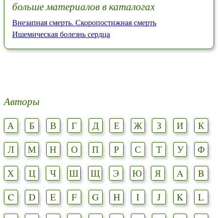
больше материалов в каталогах
Внезапная смерть. Скоропостижная смерть
Ишемическая болезнь сердца
Авторы
А
Б
В
Г
Д
Е
Ж
З
И
К
Л
М
Н
О
П
Р
С
Т
У
Ф
Х
Ц
Ч
Ш
Щ
Э
Ю
Я
A
B
C
D
E
F
G
H
I
J
K
L