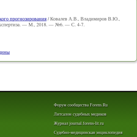
кого прогнозирования
/ Ковалев А.В., Владимиров В.Ю.,
кспертиза. — М., 2018. — №6. — С. 4-7.
ицины
Форум сообщества Forens.Ru
Литсалон судебных медиков
Журнал journal.forens-lit.ru
Судебно-медицинская энциклопедия