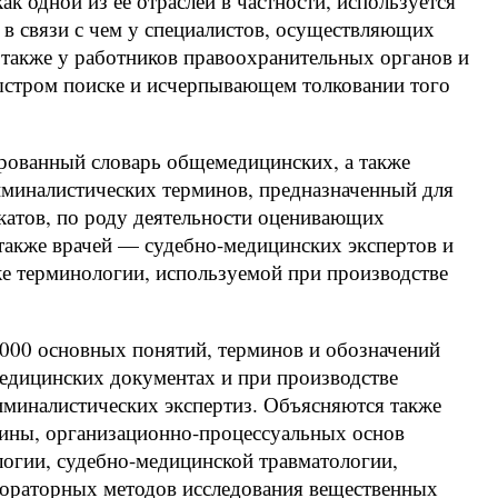
к одной из ее отраслей в частности, используется
 в связи с чем у специалистов, осуществляющих
 также у работников правоохранительных органов и
быстром поиске и исчерпывающем толковании того
рованный словарь общемедицинских, а также
миналистических терминов, предназначенный для
катов, по роду деятельности оценивающих
также врачей — судебно-медицинских экспертов и
ке терминологии, используемой при производстве
2000 основных понятий, терминов и обозначений
едицинских документах и при производстве
миналистических экспертиз. Объясняются также
цины, организационно-процессуальных основ
логии, судебно-медицинской травматологии,
абораторных методов исследования вещественных