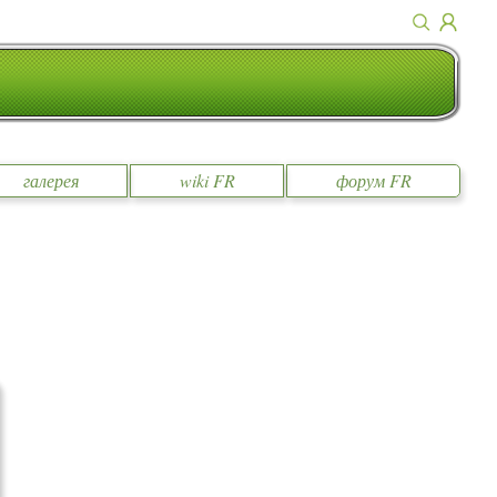
галерея
wiki FR
форум FR