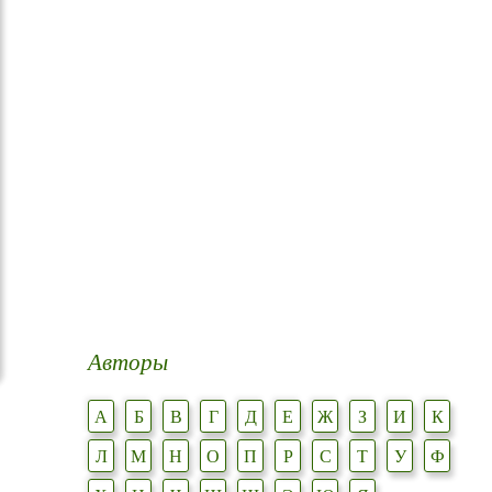
Авторы
А
Б
В
Г
Д
Е
Ж
З
И
К
Л
М
Н
О
П
Р
С
Т
У
Ф