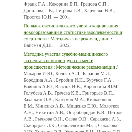
Франк Г.А., Какорина Е.П., Грецова О.П.,
Данилова Т.В., Петрова Г.В., Харченко Н.В.,
Простов Ю.И. — 2001.
Порядок статистического учета и кодирования
новообразований в статистике заболеваемости и
смертности : Методические рекомендации
/
Вайсман Д.Ш. — 2022.
Методика участия судебно-медицинского
эксперта в осмотре трупа на месте
происшествия : Методические рекомендации
/
Макаров И.Ю., Кочоян А.Л., Баранов М.Л.,
Бородина А.А., Буробин И.Н., Буруков Г.А.,
Вавилов А.Ю., Власюк И.В., Воронкина Ю.М.,
Голубева А.В., Грачева К.В., Григорьев В.П.,
Захаркин О.В., Казымов М.А., Кильдюшов
Е.М., Миненко А.В., Мищенко Е.Ю., Молотков
А.Н., Никитин А.В., Остробородов В.В., Петров
А.В., Рычкова О.Н., Савва О.В., Саракаева А.З.,
Скворцова Л.К., Соболевский М.С., Соколова
З.Ю., Туманов Э.В., Услонцев Д.Н., Цугуля С.В.,