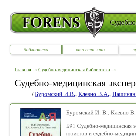
Судебно
библиотека
кто есть кто
п
Главная
→
Судебно-медицинская библиотека
→
Судебно-медицинская экспер
/
Буромский И.В.
,
Клевно В.А.
,
Пашинян 
Буромский И. В., Клевно В.
Б91 Судебно-медицинская э
юристов и судебно-медицин