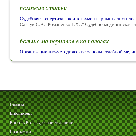
похожие статьи
Судебная экспертиза как инструмент криминалистичес
Савчук С.А., Романенко Г.Х. // Судебно-медицинская э
больше материалов в каталогах
Организационно-методические основы судебной мед
Главная
Библиотека
Кто есть Кто в судебной медицине
Программы