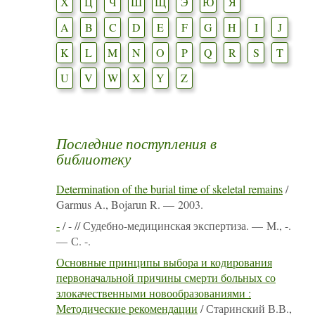
Х
Ц
Ч
Ш
Щ
Э
Ю
Я
A
B
C
D
E
F
G
H
I
J
K
L
M
N
O
P
Q
R
S
T
U
V
W
X
Y
Z
Последние поступления в
библиотеку
Determination of the burial time of skeletal remains
/
Garmus A., Bojarun R. — 2003.
-
/ - // Судебно-медицинская экспертиза. — М., -.
— С. -.
Основные принципы выбора и кодирования
первоначальной причины смерти больных со
злокачественными новообразованиями :
Методические рекомендации
/ Старинский В.В.,