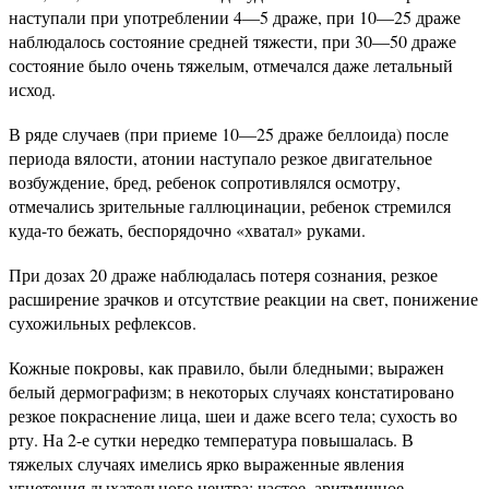
наступали при употреблении 4—5 драже, при 10—25 драже
наблюдалось состояние средней тяжести, при 30—50 драже
состояние было очень тяжелым, отмечался даже летальный
исход.
В ряде случаев (при приеме 10—25 драже беллоида) после
периода вялости, атонии наступало резкое двигательное
возбуждение, бред, ребенок сопротивлялся осмотру,
отмечались зрительные галлюцинации, ребенок стремился
куда-то бежать, беспорядочно «хватал» руками.
При дозах 20 драже наблюдалась потеря сознания, резкое
расширение зрачков и отсутствие реакции на свет, понижение
сухожильных рефлексов.
Кожные покровы, как правило, были бледными; выражен
белый дермографизм; в некоторых случаях констатировано
резкое покраснение лица, шеи и даже всего тела; сухость во
рту. На 2-е сутки нередко температура повышалась. В
тяжелых случаях имелись ярко выраженные явления
угнетения дыхательного центра: частое, аритмичное,