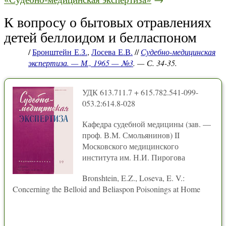
К вопросу о бытовых отравлениях
детей беллоидом и белласпоном
/
Бронштейн Е.З.
,
Лосева Е.В.
//
Судебно-медицинская
экспертиза. — М., 1965 — №3
. — С. 34-35.
УДК 613.711.7 + 615.782.541-099-
053.2:614.8-028
Кафедра судебной медицины (зав. —
проф. В.М. Смольянинов) II
Московского медицинского
института им. Н.И. Пирогова
Bronshtein, E.Z., Loseva, E. V.:
Concerning the Belloid and Beliaspon Poisonings at Home