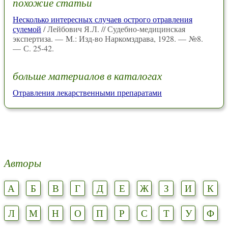
похожие статьи
Несколько интересных случаев острого отравления
сулемой
/ Лейбович Я.Л. // Судебно-медицинская
экспертиза. — М.: Изд-во Наркомздрава, 1928. — №8.
— С. 25-42.
больше материалов в каталогах
Отравления лекарственными препаратами
Авторы
А
Б
В
Г
Д
Е
Ж
З
И
К
Л
М
Н
О
П
Р
С
Т
У
Ф