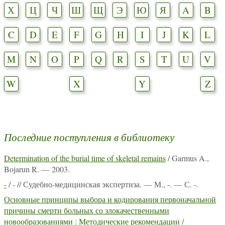
Х
Ц
Ч
Ш
Щ
Э
Ю
Я
A
B
C
D
E
F
G
H
I
J
K
L
M
N
O
P
Q
R
S
T
U
V
W
X
Y
Z
Последние поступления в библиотеку
Determination of the burial time of skeletal remains
/ Garmus A.,
Bojarun R. — 2003.
-
/ - // Судебно-медицинская экспертиза. — М., -. — С. -.
Основные принципы выбора и кодирования первоначальной
причины смерти больных со злокачественными
новообразованиями : Методические рекомендации
/