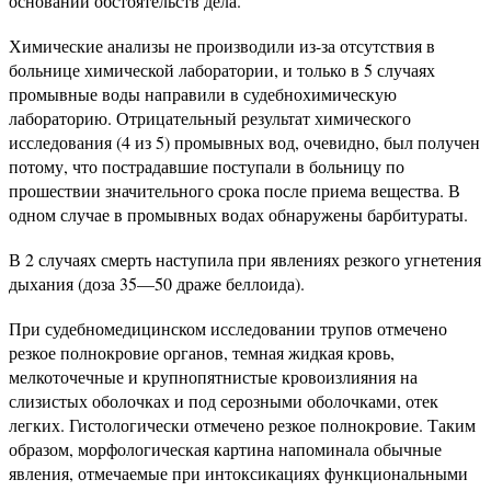
основании обстоятельств дела.
Химические анализы не производили из-за отсутствия в
больнице химической лаборатории, и только в 5 случаях
промывные воды направили в судебнохимическую
лабораторию. Отрицательный результат химического
исследования (4 из 5) промывных вод, очевидно, был получен
потому, что пострадавшие поступали в больницу по
прошествии значительного срока после приема вещества. В
одном случае в промывных водах обнаружены барбитураты.
В 2 случаях смерть наступила при явлениях резкого угнетения
дыхания (доза 35—50 драже беллоида).
При судебномедицинском исследовании трупов отмечено
резкое полнокровие органов, темная жидкая кровь,
мелкоточечные и крупнопятнистые кровоизлияния на
слизистых оболочках и под серозными оболочками, отек
легких. Гистологически отмечено резкое полнокровие. Таким
образом, морфологическая картина напоминала обычные
явления, отмечаемые при интоксикациях функциональными