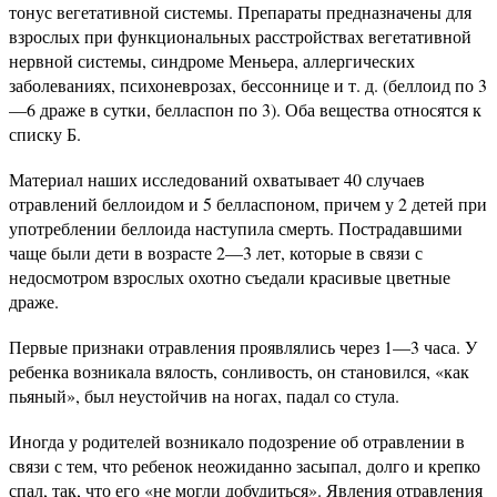
тонус вегетативной системы. Препараты предназначены для
взрослых при функциональных расстройствах вегетативной
нервной системы, синдроме Меньера, аллергических
заболеваниях, психоневрозах, бессоннице и т. д. (беллоид по 3
—6 драже в сутки, белласпон по 3). Оба вещества относятся к
списку Б.
Материал наших исследований охватывает 40 случаев
отравлений беллоидом и 5 белласпоном, причем у 2 детей при
употреблении беллоида наступила смерть. Пострадавшими
чаще были дети в возрасте 2—3 лет, которые в связи с
недосмотром взрослых охотно съедали красивые цветные
драже.
Первые признаки отравления проявлялись через 1—3 часа. У
ребенка возникала вялость, сонливость, он становился, «как
пьяный», был неустойчив на ногах, падал со стула.
Иногда у родителей возникало подозрение об отравлении в
связи с тем, что ребенок неожиданно засыпал, долго и крепко
спал, так, что его «не могли добудиться». Явления отравления