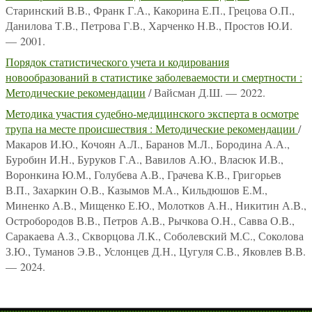
Старинский В.В., Франк Г.А., Какорина Е.П., Грецова О.П.,
Данилова Т.В., Петрова Г.В., Харченко Н.В., Простов Ю.И.
— 2001.
Порядок статистического учета и кодирования
новообразований в статистике заболеваемости и смертности :
Методические рекомендации
/ Вайсман Д.Ш. — 2022.
Методика участия судебно-медицинского эксперта в осмотре
трупа на месте происшествия : Методические рекомендации
/
Макаров И.Ю., Кочоян А.Л., Баранов М.Л., Бородина А.А.,
Буробин И.Н., Буруков Г.А., Вавилов А.Ю., Власюк И.В.,
Воронкина Ю.М., Голубева А.В., Грачева К.В., Григорьев
В.П., Захаркин О.В., Казымов М.А., Кильдюшов Е.М.,
Миненко А.В., Мищенко Е.Ю., Молотков А.Н., Никитин А.В.,
Остробородов В.В., Петров А.В., Рычкова О.Н., Савва О.В.,
Саракаева А.З., Скворцова Л.К., Соболевский М.С., Соколова
З.Ю., Туманов Э.В., Услонцев Д.Н., Цугуля С.В., Яковлев В.В.
— 2024.