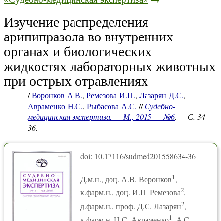
Изучение распределения
арипипразола во внутренних
органах и биологических
жидкостях лабораторных животных
при острых отравлениях
/
Воронков А.В.
,
Ремезова И.П.
,
Лазарян Д.С.
,
Авраменко Н.С.
,
Рыбасова А.С.
//
Судебно-
медицинская экспертиза. — М., 2015 — №6
. — С. 34-
36.
doi: 10.17116/sudmed201558634-36
1
Д.м.н., доц. А.В. Воронков
,
2
к.фарм.н., доц. И.П. Ремезова
,
2
д.фарм.н., проф. Д.С. Лазарян
,
1
к.фарм.н. Н.С. Авраменко
, А.С.