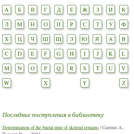
А
Б
В
Г
Д
Е
Ж
З
И
К
Л
М
Н
О
П
Р
С
Т
У
Ф
Х
Ц
Ч
Ш
Щ
Э
Ю
Я
A
B
C
D
E
F
G
H
I
J
K
L
M
N
O
P
Q
R
S
T
U
V
W
X
Y
Z
Последние поступления в библиотеку
Determination of the burial time of skeletal remains
/ Garmus A.,
Bojarun R. — 2003.