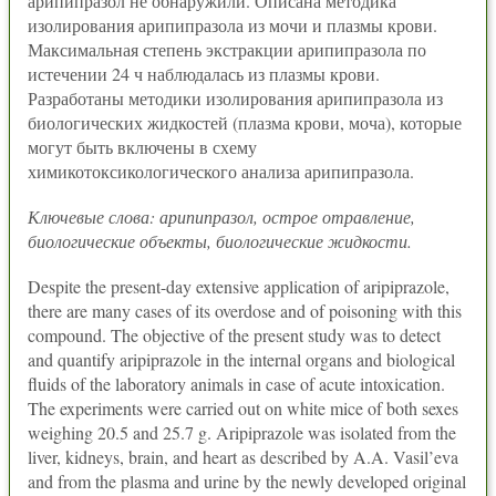
арипипразол не обнаружили. Описана методика
изолирования арипипразола из мочи и плазмы крови.
Максимальная степень экстракции арипипразола по
истечении 24 ч наблюдалась из плазмы крови.
Разработаны методики изолирования арипипразола из
биологических жидкостей (плазма крови, моча), которые
могут быть включены в схему
химикотоксикологического анализа арипипразола.
Ключевые слова: арипипразол, острое отравление,
биологические объекты, биологические жидкости.
Despite the present-day extensive application of aripiprazole,
there are many cases of its overdose and of poisoning with this
compound. The objective of the present study was to detect
and quantify aripiprazole in the internal organs and biological
fluids of the laboratory animals in case of acute intoxication.
The experiments were carried out on white mice of both sexes
weighing 20.5 and 25.7 g. Aripiprazole was isolated from the
liver, kidneys, brain, and heart as described by A.A. Vasil’eva
and from the plasma and urine by the newly developed original