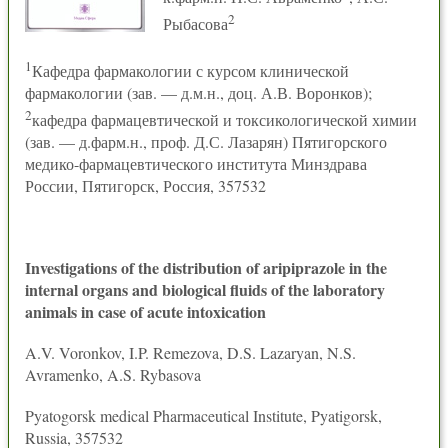
2
Рыбасова
1
Кафедра фармакологии с курсом клинической
фармакологии (зав. — д.м.н., доц. А.В. Воронков);
2
кафедра фармацевтической и токсикологической химии
(зав. — д.фарм.н., проф. Д.С. Лазарян) Пятигорского
медико-фармацевтического института Минздрава
России, Пятигорск, Россия, 357532
Investigations of the distribution of aripiprazole in the
internal organs and biological fluids of the laboratory
animals in case of acute intoxication
A.V. Voronkov, I.P. Remezova, D.S. Lazaryan, N.S.
Avramenko, A.S. Rybasova
Pyatogorsk medical Pharmaceutical Institute, Pyatigorsk,
Russia, 357532