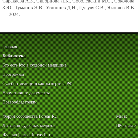
Саракаева А.З., Скворцова Л.К., Соболевский М.С., Соколова
З.Ю., Туманов Э.В., Услонцев Д.Н., Цугуля С.В., Яковлев В.В.
— 2024.
Главная
Библиотека
Кто есть Кто в судебной медицине
Программы
Судебно-медицинская экспертиза РФ
Нормативные документы
Правообладателям
Форум сообщества Forens.Ru
Мы в:
Литсалон судебных медиков
ВКонтакте
Журнал journal.forens-lit.ru