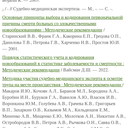
-
/ - // Судебно-медицинская экспертиза. — М., -. — С. -.
Основные принципы выбора и кодирования первоначальной
причины смерти больных со злокачественными
новообразованиями : Методические рекомендации
/
Старинский В.В., Франк Г.А., Какорина Е.П., Грецова О.П.,
Данилова Т.В., Петрова Г.В., Харченко Н.В., Простов Ю.И.
— 2001.
Порядок статистического учета и кодирования
новообразований в статистике заболеваемости и смертности :
Методические рекомендации
/ Вайсман Д.Ш. — 2022.
Методика участия судебно-медицинского эксперта в осмотре
трупа на месте происшествия : Методические рекомендации
/
Макаров И.Ю., Кочоян А.Л., Баранов М.Л., Бородина А.А.,
Буробин И.Н., Буруков Г.А., Вавилов А.Ю., Власюк И.В.,
Воронкина Ю.М., Голубева А.В., Грачева К.В., Григорьев
В.П., Захаркин О.В., Казымов М.А., Кильдюшов Е.М.,
Миненко А.В., Мищенко Е.Ю., Молотков А.Н., Никитин А.В.,
Остробородов В.В., Петров А.В., Рычкова О.Н., Савва О.В.,