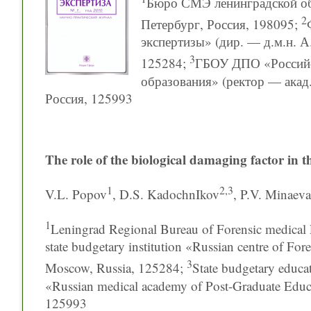
Бюро СМЭ ленинградской обла
2
Петербург, Россия, 198095;
экспертизы» (дир. — д.м.н. А
3
125284;
ГБОУ ДПО «Российс
образования» (ректор — акад
Россия, 125993
The role of the biological damaging factor in t
1
2,3
V.L. Popov
, D.S. KadochnIkov
, P.V. Minaeva
1
Leningrad Regional Bureau of Forensic medical 
state budgetary institution «Russian centre of For
3
Moscow, Russia, 125284;
State budgetary educat
«Russian medical academy of Post-Graduate Educa
125993