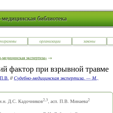
-медицинская библиотека
рограммы
организации
законы
-медицинская экспертиза»
→
й фактор при взрывной травме
П.В.
//
Судебно-медицинская экспертиза. — М.,
2,3
2
.м.н. Д.С. Кадочников
, асп. П.В. Минаева