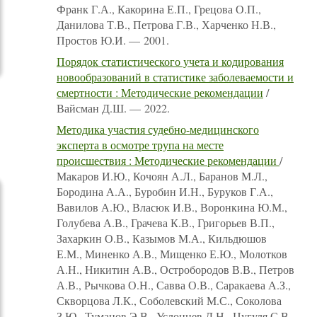
Франк Г.А., Какорина Е.П., Грецова О.П.,
Данилова Т.В., Петрова Г.В., Харченко Н.В.,
Простов Ю.И. — 2001.
Порядок статистического учета и кодирования
новообразований в статистике заболеваемости и
смертности : Методические рекомендации
/
Вайсман Д.Ш. — 2022.
Методика участия судебно-медицинского
эксперта в осмотре трупа на месте
происшествия : Методические рекомендации
/
Макаров И.Ю., Кочоян А.Л., Баранов М.Л.,
Бородина А.А., Буробин И.Н., Буруков Г.А.,
Вавилов А.Ю., Власюк И.В., Воронкина Ю.М.,
Голубева А.В., Грачева К.В., Григорьев В.П.,
Захаркин О.В., Казымов М.А., Кильдюшов
Е.М., Миненко А.В., Мищенко Е.Ю., Молотков
А.Н., Никитин А.В., Остробородов В.В., Петров
А.В., Рычкова О.Н., Савва О.В., Саракаева А.З.,
Скворцова Л.К., Соболевский М.С., Соколова
З.Ю., Туманов Э.В., Услонцев Д.Н., Цугуля С.В.,