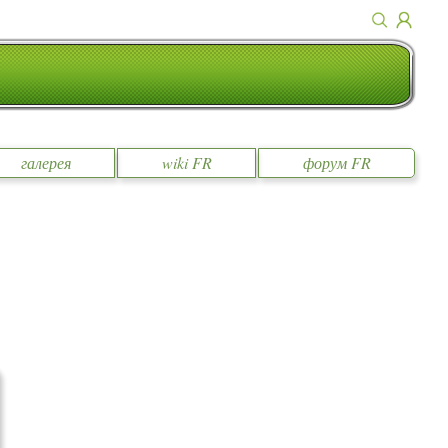
галерея
wiki FR
форум FR