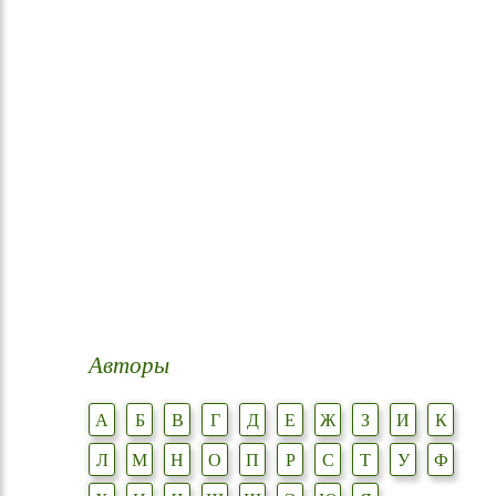
Авторы
А
Б
В
Г
Д
Е
Ж
З
И
К
Л
М
Н
О
П
Р
С
Т
У
Ф