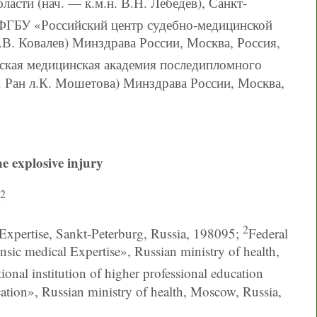
сти (нач. — к.м.н. В.Н. Лебедев), Санкт-
ФГБУ «Российский центр судебно-медицинской
.В. Ковалев) Минздрава России, Москва, Россия,
кая медицинская академия последипломного
. Ран л.К. Мошетова) Минздрава России, Москва,
he explosive injury
2
2
Expertise, Sankt-Peterburg, Russia, 198095;
Federal
ensic medical Expertise», Russian ministry of health,
ional institution of higher professional education
tion», Russian ministry of health, Moscow, Russia,