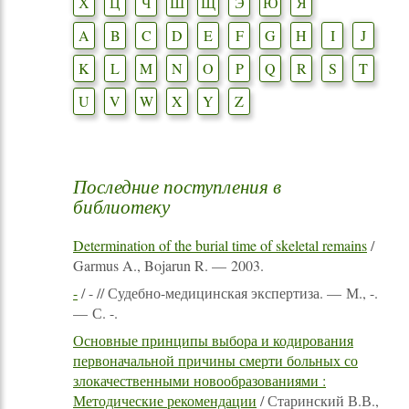
Х
Ц
Ч
Ш
Щ
Э
Ю
Я
A
B
C
D
E
F
G
H
I
J
K
L
M
N
O
P
Q
R
S
T
U
V
W
X
Y
Z
Последние поступления в
библиотеку
Determination of the burial time of skeletal remains
/
Garmus A., Bojarun R. — 2003.
-
/ - // Судебно-медицинская экспертиза. — М., -.
— С. -.
Основные принципы выбора и кодирования
первоначальной причины смерти больных со
злокачественными новообразованиями :
Методические рекомендации
/ Старинский В.В.,