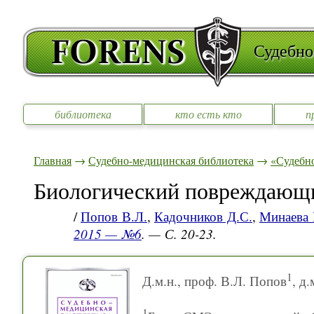
Судебно
библиотека
кто есть кто
п
Главная
→
Судебно-медицинская библиотека
→
«Судебно
Биологический повреждающи
/
Попов В.Л.
,
Кадочников Д.С.
,
Минаева 
2015 — №6
. — С. 20-23.
1
Д.м.н., проф. В.Л. Попов
, д
1