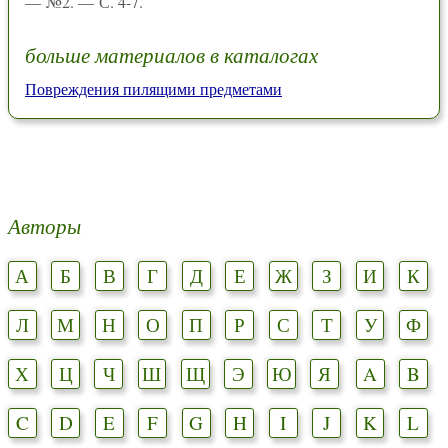
— №2. — С. 4-7.
больше материалов в каталогах
Повреждения пилящими предметами
Авторы
А
Б
В
Г
Д
Е
Ж
З
И
К
Л
М
Н
О
П
Р
С
Т
У
Ф
Х
Ц
Ч
Ш
Щ
Э
Ю
Я
A
B
C
D
E
F
G
H
I
J
K
L