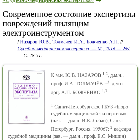
Современное состояние экспертизы
повреждений пилящим
электроинструментом
/
Назаров Ю.В.
,
Толмачев И.А.
,
Божченко А.П.
//
Судебно-медицинская экспертиза. — М., 2016 — №1
.
— С. 48-51.
1,2
К.м.н. Ю.В. НАЗАРОВ
, д.м.н.,
1,3
проф. И.А. ТОЛМАЧЁВ
, д.м.н.,
1,3
доц. А.П. БОЖЧЕНКО
1
Санкт-Петербургское ГБУЗ «Бюро
судебно-медицинской экспертизы»
(нач. — д.м.н. И.Е. Лобан), Санкт-
2
Петербург, Россия, 195067;
кафедра
судебной медицины (зав. — д.м.н., проф. Е.С. Мишин)