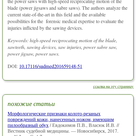
the power saws with high-speed reciprocating motion of the
blade (power jigsaws and sabre saws). The authors analyze the
current state-of-the-art in this field and the available
possibilities for the forensic medical expertise to evaluate the
injuries inflicted by the sawing devices.
Keywords: high-speed reciprocating motion of the blade,
sawteeth, sawing devices, saw injuries, power sabre saw,
power jigsaw, power saws.
DOI:
10.17116/sudmed201659148-51
ссылка на эту страницу
похожие статьи
Морфологические признаки колото-резаных
повреждений кожи, нанесенных ножом, имеющим
пилообразный обух
/ Евдокимов П.В., Власюк И.В. //
Вестник судебной медицины. — Новосибирск, 2017.