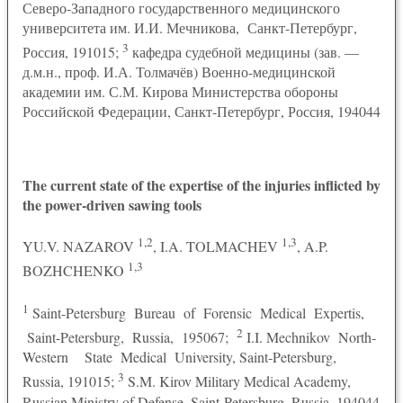
Северо-Западного государственного медицинского
университета им. И.И. Мечникова, Санкт-Петербург,
3
Россия, 191015;
кафедра судебной медицины (зав. —
д.м.н., проф. И.А. Толмачёв) Военно-медицинской
академии им. С.М. Кирова Министерства обороны
Российской Федерации, Санкт-Петербург, Россия, 194044
The current state of the expertise of the injuries inflicted by
the power-driven sawing tools
1,2
1,3
YU.V. NAZAROV
, I.A. TOLMACHEV
, A.P.
1,3
BOZHCHENKO
1
Saint-Petersburg Bureau of Forensic Medical Expertis,
2
Saint-Petersburg, Russia, 195067;
I.I. Mechnikov North-
Western State Medical University, Saint-Petersburg,
3
Russia, 191015;
S.M. Kirov Military Medical Academy,
Russian Ministry of Defense, Saint-Petersburg, Russia, 194044