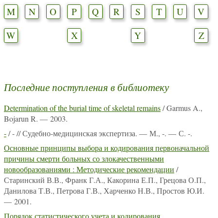
M
N
O
P
Q
R
S
T
U
V
W
X
Y
Z
Последние поступления в библиотеку
Determination of the burial time of skeletal remains
/ Garmus A.,
Bojarun R. — 2003.
-
/ - // Судебно-медицинская экспертиза. — М., -. — С. -.
Основные принципы выбора и кодирования первоначальной
причины смерти больных со злокачественными
новообразованиями : Методические рекомендации
/
Старинский В.В., Франк Г.А., Какорина Е.П., Грецова О.П.,
Данилова Т.В., Петрова Г.В., Харченко Н.В., Простов Ю.И.
— 2001.
Порядок статистического учета и кодирования