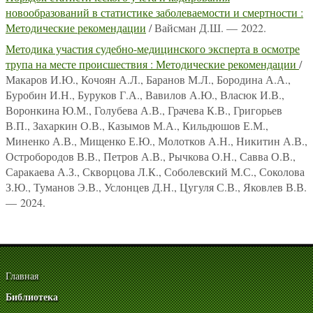
новообразований в статистике заболеваемости и смертности :
Методические рекомендации
/ Вайсман Д.Ш. — 2022.
Методика участия судебно-медицинского эксперта в осмотре
трупа на месте происшествия : Методические рекомендации
/
Макаров И.Ю., Кочоян А.Л., Баранов М.Л., Бородина А.А.,
Буробин И.Н., Буруков Г.А., Вавилов А.Ю., Власюк И.В.,
Воронкина Ю.М., Голубева А.В., Грачева К.В., Григорьев
В.П., Захаркин О.В., Казымов М.А., Кильдюшов Е.М.,
Миненко А.В., Мищенко Е.Ю., Молотков А.Н., Никитин А.В.,
Остробородов В.В., Петров А.В., Рычкова О.Н., Савва О.В.,
Саракаева А.З., Скворцова Л.К., Соболевский М.С., Соколова
З.Ю., Туманов Э.В., Услонцев Д.Н., Цугуля С.В., Яковлев В.В.
— 2024.
Главная
Библиотека