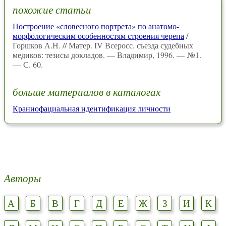
похожие статьи
Построение «словесного портрета» по анатомо-
морфологическим особенностям строения черепа
/
Горшков А.Н. // Матер. IV Всеросс. съезда судебных
медиков: тезисы докладов. — Владимир, 1996. — №1.
— С. 60.
больше материалов в каталогах
Краниофациальная идентификация личности
Авторы
А
Б
В
Г
Д
Е
Ж
З
И
К