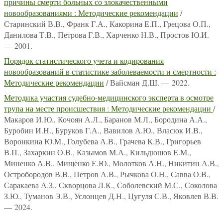
причины смерти больных со злокачественными
новообразованиями : Методические рекомендации
/
Старинский В.В., Франк Г.А., Какорина Е.П., Грецова О.П.,
Данилова Т.В., Петрова Г.В., Харченко Н.В., Простов Ю.И.
— 2001.
Порядок статистического учета и кодирования
новообразований в статистике заболеваемости и смертности :
Методические рекомендации
/ Вайсман Д.Ш. — 2022.
Методика участия судебно-медицинского эксперта в осмотре
трупа на месте происшествия : Методические рекомендации
/
Макаров И.Ю., Кочоян А.Л., Баранов М.Л., Бородина А.А.,
Буробин И.Н., Буруков Г.А., Вавилов А.Ю., Власюк И.В.,
Воронкина Ю.М., Голубева А.В., Грачева К.В., Григорьев
В.П., Захаркин О.В., Казымов М.А., Кильдюшов Е.М.,
Миненко А.В., Мищенко Е.Ю., Молотков А.Н., Никитин А.В.,
Остробородов В.В., Петров А.В., Рычкова О.Н., Савва О.В.,
Саракаева А.З., Скворцова Л.К., Соболевский М.С., Соколова
З.Ю., Туманов Э.В., Услонцев Д.Н., Цугуля С.В., Яковлев В.В.
— 2024.