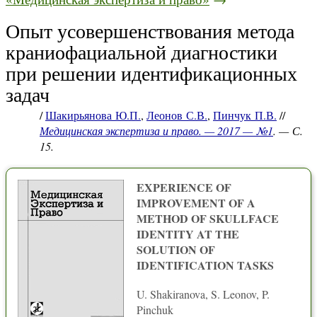
Опыт усовершенствования метода
краниофациальной диагностики
при решении идентификационных
задач
/
Шакирьянова Ю.П.
,
Леонов С.В.
,
Пинчук П.В.
//
Медицинская экспертиза и право. — 2017 — №1
. — С.
15.
EXPERIENCE OF
IMPROVEMENT OF A
METHOD OF SKULLFACE
IDENTITY AT THE
SOLUTION OF
IDENTIFICATION TASKS
U. Shakiranova, S. Leonov, P.
Pinchuk