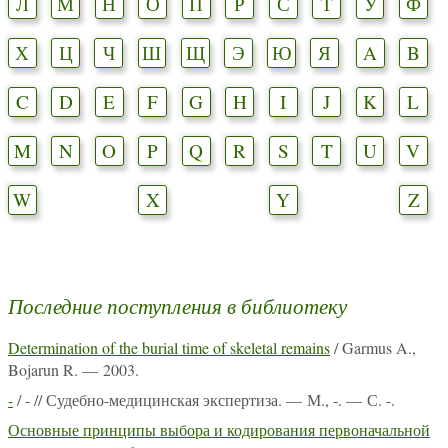
Л
М
Н
О
П
Р
С
Т
У
Ф
Х
Ц
Ч
Ш
Щ
Э
Ю
Я
A
B
C
D
E
F
G
H
I
J
K
L
M
N
O
P
Q
R
S
T
U
V
W
X
Y
Z
Последние поступления в библиотеку
Determination of the burial time of skeletal remains
/ Garmus A.,
Bojarun R. — 2003.
-
/ - // Судебно-медицинская экспертиза. — М., -. — С. -.
Основные принципы выбора и кодирования первоначальной