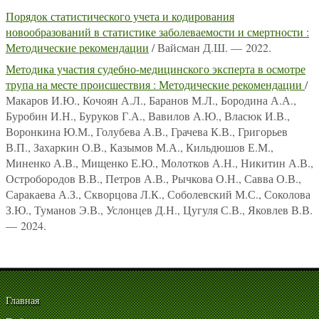
Порядок статистического учета и кодирования
новообразований в статистике заболеваемости и смертности :
Методические рекомендации
/ Вайсман Д.Ш. — 2022.
Методика участия судебно-медицинского эксперта в осмотре
трупа на месте происшествия : Методические рекомендации
/
Макаров И.Ю., Кочоян А.Л., Баранов М.Л., Бородина А.А.,
Буробин И.Н., Буруков Г.А., Вавилов А.Ю., Власюк И.В.,
Воронкина Ю.М., Голубева А.В., Грачева К.В., Григорьев
В.П., Захаркин О.В., Казымов М.А., Кильдюшов Е.М.,
Миненко А.В., Мищенко Е.Ю., Молотков А.Н., Никитин А.В.,
Остробородов В.В., Петров А.В., Рычкова О.Н., Савва О.В.,
Саракаева А.З., Скворцова Л.К., Соболевский М.С., Соколова
З.Ю., Туманов Э.В., Услонцев Д.Н., Цугуля С.В., Яковлев В.В.
— 2024.
Главная