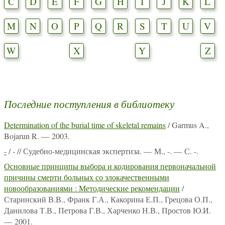
C
D
E
F
G
H
I
J
K
L
M
N
O
P
Q
R
S
T
U
V
W
X
Y
Z
Последние поступления в библиотеку
Determination of the burial time of skeletal remains
/ Garmus A.,
Bojarun R. — 2003.
-
/ - // Судебно-медицинская экспертиза. — М., -. — С. -.
Основные принципы выбора и кодирования первоначальной
причины смерти больных со злокачественными
новообразованиями : Методические рекомендации
/
Старинский В.В., Франк Г.А., Какорина Е.П., Грецова О.П.,
Данилова Т.В., Петрова Г.В., Харченко Н.В., Простов Ю.И.
— 2001.