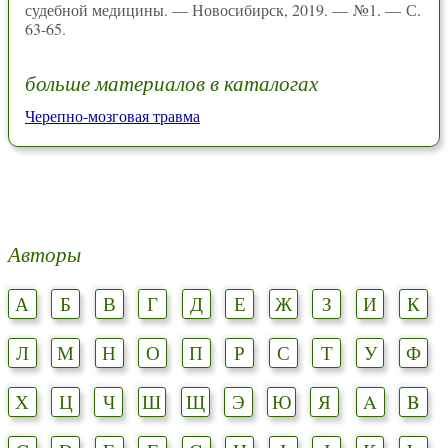
судебной медицины. — Новосибирск, 2019. — №1. — С.
63-65.
больше материалов в каталогах
Черепно-мозговая травма
Авторы
А
Б
В
Г
Д
Е
Ж
З
И
К
Л
М
Н
О
П
Р
С
Т
У
Ф
Х
Ц
Ч
Ш
Щ
Э
Ю
Я
A
B