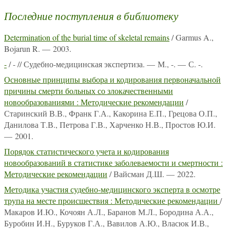
Последние поступления в библиотеку
Determination of the burial time of skeletal remains
/ Garmus A.,
Bojarun R. — 2003.
-
/ - // Судебно-медицинская экспертиза. — М., -. — С. -.
Основные принципы выбора и кодирования первоначальной
причины смерти больных со злокачественными
новообразованиями : Методические рекомендации
/
Старинский В.В., Франк Г.А., Какорина Е.П., Грецова О.П.,
Данилова Т.В., Петрова Г.В., Харченко Н.В., Простов Ю.И.
— 2001.
Порядок статистического учета и кодирования
новообразований в статистике заболеваемости и смертности :
Методические рекомендации
/ Вайсман Д.Ш. — 2022.
Методика участия судебно-медицинского эксперта в осмотре
трупа на месте происшествия : Методические рекомендации
/
Макаров И.Ю., Кочоян А.Л., Баранов М.Л., Бородина А.А.,
Буробин И.Н., Буруков Г.А., Вавилов А.Ю., Власюк И.В.,