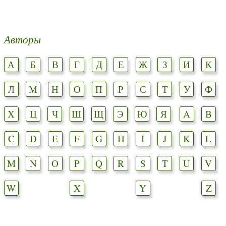
Авторы
А
Б
В
Г
Д
Е
Ж
З
И
К
Л
М
Н
О
П
Р
С
Т
У
Ф
Х
Ц
Ч
Ш
Щ
Э
Ю
Я
A
B
C
D
E
F
G
H
I
J
K
L
M
N
O
P
Q
R
S
T
U
V
W
X
Y
Z