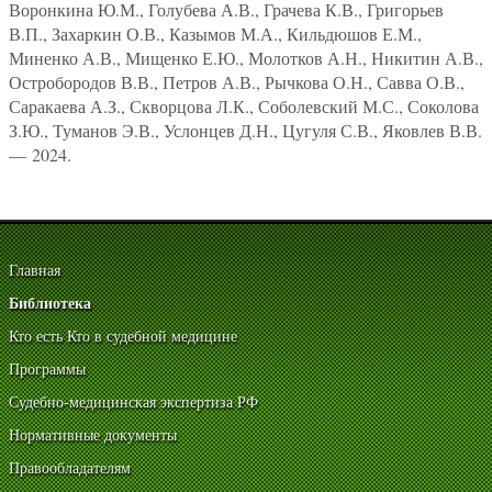
Воронкина Ю.М., Голубева А.В., Грачева К.В., Григорьев
В.П., Захаркин О.В., Казымов М.А., Кильдюшов Е.М.,
Миненко А.В., Мищенко Е.Ю., Молотков А.Н., Никитин А.В.,
Остробородов В.В., Петров А.В., Рычкова О.Н., Савва О.В.,
Саракаева А.З., Скворцова Л.К., Соболевский М.С., Соколова
З.Ю., Туманов Э.В., Услонцев Д.Н., Цугуля С.В., Яковлев В.В.
— 2024.
Главная
Библиотека
Кто есть Кто в судебной медицине
Программы
Судебно-медицинская экспертиза РФ
Нормативные документы
Правообладателям