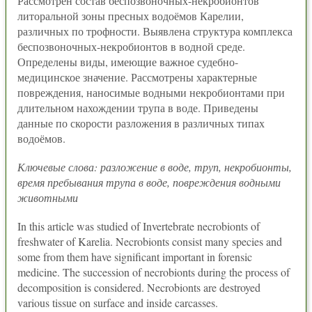
Рассмотрен состав беспозвоночных-некробионтов
литоральной зоны пресных водоёмов Карелии,
различных по трофности. Выявлена структура комплекса
беспозвоночных-некробионтов в водной среде.
Определены виды, имеющие важное судебно-
медицинское значение. Рассмотрены характерные
повреждения, наносимые водными некробионтами при
длительном нахождении трупа в воде. Приведены
данные по скорости разложения в различных типах
водоёмов.
Ключевые слова: разложение в воде, труп, некробионты,
время пребывания трупа в воде, повреждения водными
животными
In this article was studied of Invertebrate necrobionts of
freshwater of Karelia. Necrobionts consist many species and
some from them have significant important in forensic
medicine. The succession of necrobionts during the process of
decomposition is considered. Necrobionts are destroyed
various tissue on surface and inside carcasses.