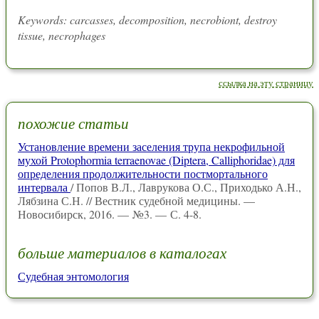
Keywords: carcasses, decomposition, necrobiont, destroy
tissue, necrophages
ссылка на эту страницу
похожие статьи
Установление времени заселения трупа некрофильной
мухой Protophormia terraenovae (Diptera, Calliphoridae) для
определения продолжительности постмортального
интервала
/ Попов В.Л., Лаврукова О.С., Приходько А.Н.,
Лябзина С.Н. // Вестник судебной медицины. —
Новосибирск, 2016. — №3. — С. 4-8.
больше материалов в каталогах
Судебная энтомология