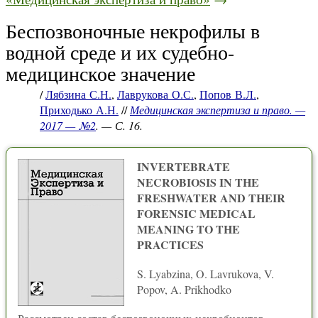
Беспозвоночные некрофилы в
водной среде и их судебно-
медицинское значение
/
Лябзина С.Н.
,
Лаврукова О.С.
,
Попов В.Л.
,
Приходько А.Н.
//
Медицинская экспертиза и право. —
2017 — №2
. — С. 16.
INVERTEBRATE
NECROBIOSIS IN THE
FRESHWATER AND THEIR
FORENSIC MEDICAL
MEANING TO THE
PRACTICES
S. Lyabzina, O. Lavrukova, V.
Popov, A. Prikhodko