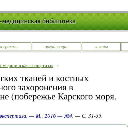
-медицинская библиотека
рограммы
организации
законы
-медицинская экспертиза»
→
гких тканей и костных
ного захоронения в
е (побережье Карского моря,
 экспертиза. — М., 2016 — №4
. — С. 31-35.