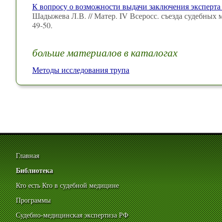
К вопросу о возможности выдачи заключения эксперта 
Шадыжева Л.В. // Матер. IV Всеросс. съезда судебных
49-50.
больше материалов в каталогах
Методы исследования трупа
Главная
Библиотека
Кто есть Кто в судебной медицине
Программы
Судебно-медицинская экспертиза РФ