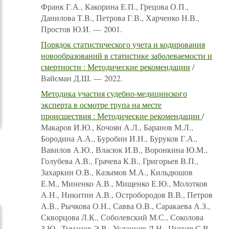
Франк Г.А., Какорина Е.П., Грецова О.П.,
Данилова Т.В., Петрова Г.В., Харченко Н.В.,
Простов Ю.И. — 2001.
Порядок статистического учета и кодирования
новообразований в статистике заболеваемости и
смертности : Методические рекомендации
/
Вайсман Д.Ш. — 2022.
Методика участия судебно-медицинского
эксперта в осмотре трупа на месте
происшествия : Методические рекомендации
/
Макаров И.Ю., Кочоян А.Л., Баранов М.Л.,
Бородина А.А., Буробин И.Н., Буруков Г.А.,
Вавилов А.Ю., Власюк И.В., Воронкина Ю.М.,
Голубева А.В., Грачева К.В., Григорьев В.П.,
Захаркин О.В., Казымов М.А., Кильдюшов
Е.М., Миненко А.В., Мищенко Е.Ю., Молотков
А.Н., Никитин А.В., Остробородов В.В., Петров
А.В., Рычкова О.Н., Савва О.В., Саракаева А.З.,
Скворцова Л.К., Соболевский М.С., Соколова
З.Ю., Туманов Э.В., Услонцев Д.Н., Цугуля С.В.,