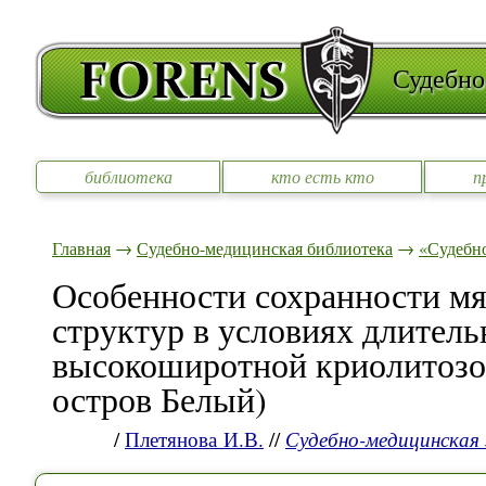
Судебно
библиотека
кто есть кто
п
Главная
→
Судебно-медицинская библиотека
→
«Судебно
Особенности сохранности мя
структур в условиях длитель
высокоширотной криолитозон
остров Белый)
/
Плетянова И.В.
//
Судебно-медицинская