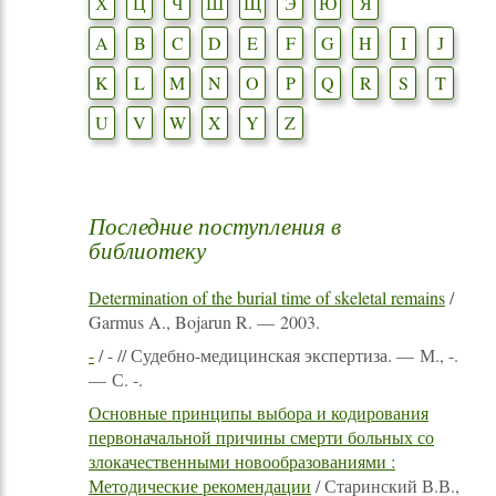
Х
Ц
Ч
Ш
Щ
Э
Ю
Я
A
B
C
D
E
F
G
H
I
J
K
L
M
N
O
P
Q
R
S
T
U
V
W
X
Y
Z
Последние поступления в
библиотеку
Determination of the burial time of skeletal remains
/
Garmus A., Bojarun R. — 2003.
-
/ - // Судебно-медицинская экспертиза. — М., -.
— С. -.
Основные принципы выбора и кодирования
первоначальной причины смерти больных со
злокачественными новообразованиями :
Методические рекомендации
/ Старинский В.В.,