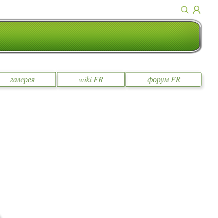
галерея
wiki FR
форум FR