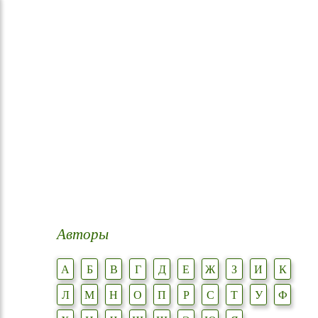
Авторы
А
Б
В
Г
Д
Е
Ж
З
И
К
Л
М
Н
О
П
Р
С
Т
У
Ф