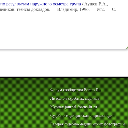
по результатам наружного осмотра трупа
/ Аушев Р.А.,
 медиков: тезисы докладов. — Владимир, 1996. — №2. — С.
Форум сообщества Forens.Ru
Литсалон судебных медиков
Журнал journal.forens-lit.ru
Судебно-медицинская энциклопедия
Галерея судебно-медицинских фотографий