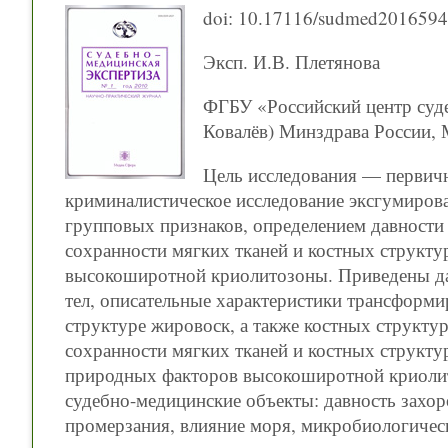
doi: 10.17116/sudmed201659
Эксп. И.В. Плетянова
ФГБУ «Российский центр суде
Ковалёв) Минздрава России, 
Цель исследования — первичн
криминалистическое исследование эксгумиров
групповых признаков, определением давности
сохранности мягких тканей и костных структу
высокоширотной криолитозоны. Приведены да
тел, описательные характеристики трансформ
структуре жировоск, а также костных структ
сохранности мягких тканей и костных структу
природных факторов высокоширотной криолит
судебно-медицинские объекты: давность захор
промерзания, влияние моря, микробиологичес