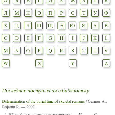
А
Б
В
Г
Д
Е
Ж
З
И
К
Л
М
Н
О
П
Р
С
Т
У
Ф
Х
Ц
Ч
Ш
Щ
Э
Ю
Я
A
B
C
D
E
F
G
H
I
J
K
L
M
N
O
P
Q
R
S
T
U
V
W
X
Y
Z
Последние поступления в библиотеку
Determination of the burial time of skeletal remains
/ Garmus A.,
Bojarun R. — 2003.
-
/ - // Судебно-медицинская экспертиза. — М., -. — С. -.