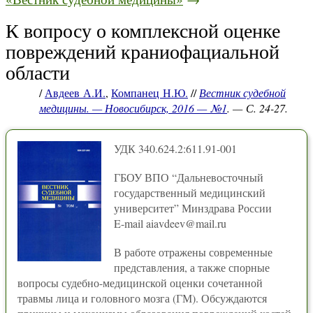
К вопросу о комплексной оценке
повреждений краниофациальной
области
/
Авдеев А.И.
,
Компанец Н.Ю.
//
Вестник судебной
медицины. — Новосибирск, 2016 — №1
. — С. 24-27.
УДК 340.624.2:611.91-001
ГБОУ ВПО “Дальневосточный
государственный медицинский
университет” Минздрава России
E-mail aiavdeev@mail.ru
В работе отражены современные
представления, а также спорные
вопросы судебно-медицинской оценки сочетанной
травмы лица и головного мозга (ГМ). Обсуждаются