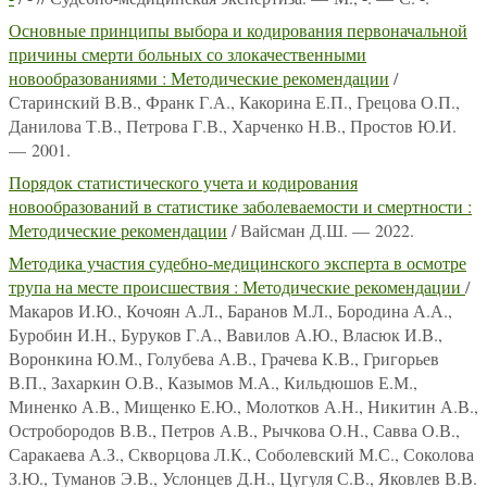
Основные принципы выбора и кодирования первоначальной
причины смерти больных со злокачественными
новообразованиями : Методические рекомендации
/
Старинский В.В., Франк Г.А., Какорина Е.П., Грецова О.П.,
Данилова Т.В., Петрова Г.В., Харченко Н.В., Простов Ю.И.
— 2001.
Порядок статистического учета и кодирования
новообразований в статистике заболеваемости и смертности :
Методические рекомендации
/ Вайсман Д.Ш. — 2022.
Методика участия судебно-медицинского эксперта в осмотре
трупа на месте происшествия : Методические рекомендации
/
Макаров И.Ю., Кочоян А.Л., Баранов М.Л., Бородина А.А.,
Буробин И.Н., Буруков Г.А., Вавилов А.Ю., Власюк И.В.,
Воронкина Ю.М., Голубева А.В., Грачева К.В., Григорьев
В.П., Захаркин О.В., Казымов М.А., Кильдюшов Е.М.,
Миненко А.В., Мищенко Е.Ю., Молотков А.Н., Никитин А.В.,
Остробородов В.В., Петров А.В., Рычкова О.Н., Савва О.В.,
Саракаева А.З., Скворцова Л.К., Соболевский М.С., Соколова
З.Ю., Туманов Э.В., Услонцев Д.Н., Цугуля С.В., Яковлев В.В.