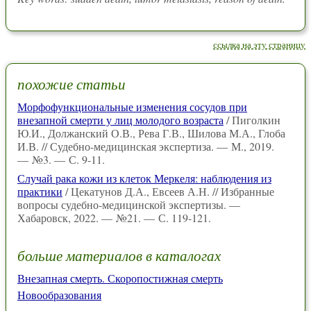
ссылка на эту страницу
похожие статьи
Морфофункциональные изменения сосудов при
внезапной смерти у лиц молодого возраста
/ Пиголкин
Ю.И., Должанский О.В., Рева Г.В., Шилова М.А., Глоба
И.В. // Судебно-медицинская экспертиза. — М., 2019.
— №3. — С. 9‑11.
Случай рака кожи из клеток Меркеля: наблюдения из
практики
/ Цекатунов Д.А., Евсеев А.Н. // Избранные
вопросы судебно-медицинской экспертизы. —
Хабаровск, 2022. — №21. — С. 119-121.
больше материалов в каталогах
Внезапная смерть. Скоропостижная смерть
Новообразования