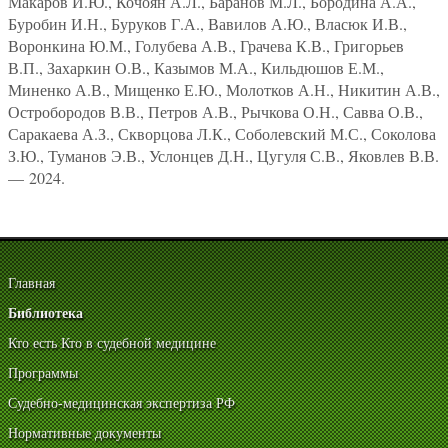
Макаров И.Ю., Кочоян А.Л., Баранов М.Л., Бородина А.А.,
Буробин И.Н., Буруков Г.А., Вавилов А.Ю., Власюк И.В.,
Воронкина Ю.М., Голубева А.В., Грачева К.В., Григорьев
В.П., Захаркин О.В., Казымов М.А., Кильдюшов Е.М.,
Миненко А.В., Мищенко Е.Ю., Молотков А.Н., Никитин А.В.,
Остробородов В.В., Петров А.В., Рычкова О.Н., Савва О.В.,
Саракаева А.З., Скворцова Л.К., Соболевский М.С., Соколова
З.Ю., Туманов Э.В., Услонцев Д.Н., Цугуля С.В., Яковлев В.В.
— 2024.
Главная
Библиотека
Кто есть Кто в судебной медицине
Программы
Судебно-медицинская экспертиза РФ
Нормативные документы