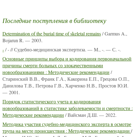
Последние поступления в библиотеку
Determination of the burial time of skeletal remains
/ Garmus A.,
Bojarun R. — 2003.
-
/ - // Судебно-медицинская экспертиза. — М., -. — С. -.
Основные принципы выбора и кодирования первоначальной
причины смерти больных со злокачественными
новообразованиями : Методические рекомендации
/
Старинский В.В., Франк Г.А., Какорина Е.П., Грецова О.П.,
Данилова Т.В., Петрова Г.В., Харченко Н.В., Простов Ю.И.
— 2001.
Порядок статистического учета и кодирования
новообразований в статистике заболеваемости и смертности :
Методические рекомендации
/ Вайсман Д.Ш. — 2022.
Методика участия судебно-медицинского эксперта в осмотре
трупа на месте происшествия : Методические рекомендации
/