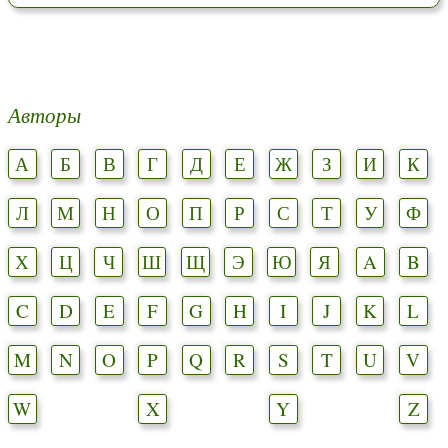
Авторы
А
Б
В
Г
Д
Е
Ж
З
И
К
Л
М
Н
О
П
Р
С
Т
У
Ф
Х
Ц
Ч
Ш
Щ
Э
Ю
Я
A
B
C
D
E
F
G
H
I
J
K
L
M
N
O
P
Q
R
S
T
U
V
W
X
Y
Z