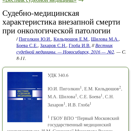
Судебно-медицинская
характеристика внезапной смерти
при онкологической патологии
/
Пиголкин Ю.И.
,
Кильдюшов Е.М.
,
Шилова М.А.
,
Боева С.Е.
,
Захаров С.Н.
,
Глоба И.В.
//
Вестник
судебной медицины. — Новосибирск, 2016 — №2
. — С.
8-11.
УДК 340.6
1
2
Ю.И. Пиголкин
, Е.М. Кильдюшов
,
1
1
М.А. Шилова
, С.Е. Боева
, С.Н.
1
1
Захаров
, И.В. Глоба
1
ГБОУ ВПО “Первый Московский
государственный медицинский
университет им. И.М. Сеченова” Минздрава России