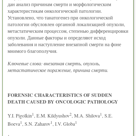
дан анализ причинам смерти и морфологическим
характеристикам онкологической патологии.
Установлено, что танатогенез при онкологической
патологии обусловлен органной локализацией опухоли,
метастатическим процессом, степенью дифференцировки
опухоли. Данные факторы и определяют исход
заболевания и наступление внезапной смерти на фоне
мнимого благополучия.
Ключевые слова: внезапная смерть, опухоль,
метастатическое поражение, причина смерти.
FORENSIC CHARACTERISTICS OF SUDDEN
DEATH CAUSED BY ONCOLOGIC PATHOLOGY
1
2
1
Y.I. Pigolkin
, E.M. Kildyushov
, M.A. Shilova
, S.E.
1
1
1
Boeva
, S.N. Zaharov
, I.V. Globa