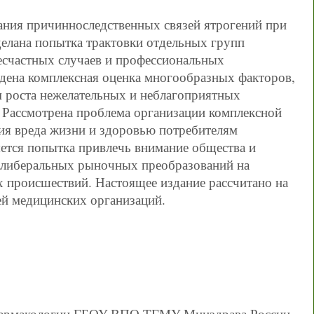
ия причинноследственных связей ятрогений при
делана попытка трактовки отдельных групп
есчастных случаев и профессиональных
дена комплексная оценка многообразных факторов,
м роста нежелательных и неблагоприятных
. Рассмотрена проблема организации комплексной
ия вреда жизни и здоровью потребителям
ется попытка привлечь внимание общества и
еолиберальных рыночных преобразований на
х происшествий. Настоящее издание рассчитано на
ей медицинских организаций.
фармакологии ГБОУ ВПО ТГМУ Минздрава России,