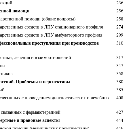
фекций
236
твенной помощи
256
лекарственной помощи (общие вопросы)
258
карственных средств в ЛПУ стационарного профиля
274
карственных средств в ЛПУ амбулаторного профиля
299
офессиональные преступления при производстве
310
стики, лечения и взаимоотношений
317
ощи
347
тников
358
рогений. Проблемы и перспективы
380
ий .
385
 связанных с проведением диагностических и лечебных
408
, связанных с фармакотерапией
427
спертные и правовые аспекты
444
цинской помощи (медицинских происшествий)
446