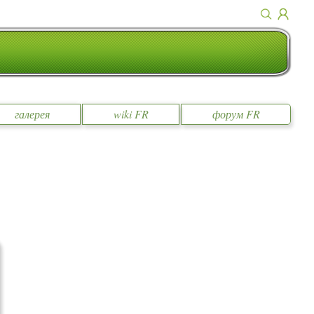
галерея
wiki FR
форум FR