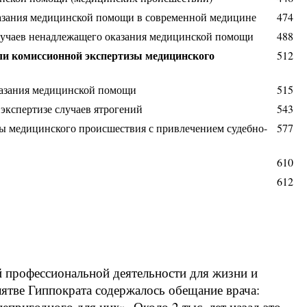
казания медицинской помощи в современной медицине
474
случаев ненадлежащего оказания медицинской помощи
488
ли комиссионной экспертизы медицинского
512
казания медицинской помощи
515
экспертизе случаев ятрогений
543
зы медицинского происшествия с привлечением судебно-
577
610
612
й профессиональной деятельности для жизни и
лятве Гиппократа содержалось обещание врача:
непригодного для них». Около 2 тыс. лет назад это