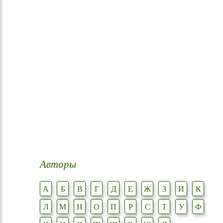
Авторы
А
Б
В
Г
Д
Е
Ж
З
И
К
Л
М
Н
О
П
Р
С
Т
У
Ф