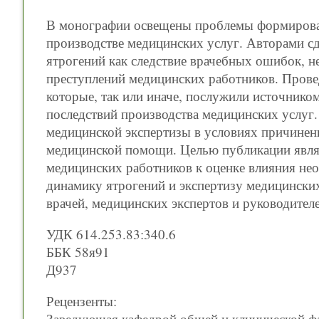
В монографии освещены проблемы формирован
производстве медицинских услуг. Авторами с
ятрогений как следствие врачебных ошибок, н
преступлений медицинских работников. Прове
которые, так или иначе, послужили источнико
последствий производства медицинских услуг
медицинской экспертизы в условиях причинен
медицинской помощи. Целью публикации явля
медицинских работников к оценке влияния н
динамику ятрогений и экспертизу медицински
врачей, медицинских экспертов и руководител
УДК 614.253.83:340.6
ББК 58я91
Д937
Рецензенты:
Заведующая кафедрой общей и клинической 