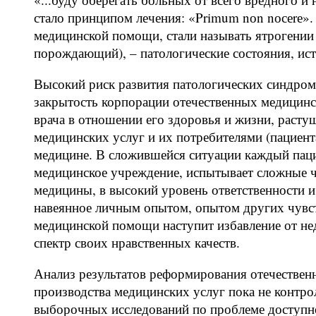
стало принципом лечения: «Primum nоn nосеrе».
медицинской помощи, стали называть ятрогении (о
порождающий), – патологические состояния, ист
Высокий риск развития патологических синдром
закрытость корпорации отечественных медицинс
врача в отношении его здоровья и жизни, раст
медицинских услуг и их потребителями (пациент
медицине. В сложившейся ситуации каждый пац
медицинское учреждение, испытывает сложные чу
медицины, в высокий уровень ответственности и
навеянное личным опытом, опытом других чувств
медицинской помощи наступит избавление от нед
спектр своих нравственных качеств.
Анализ результатов реформирования отечественн
производства медицинских услуг пока не контр
выборочных исследований по проблеме доступно