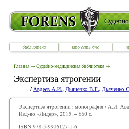
Судебно
библиотека
кто есть кто
п
Главная
→
Судебно-медицинская библиотека
→
Экспертиза ятрогении
/
Авдеев А.И.
,
Дьяченко В.Г.
,
Дьяченко С
Экспертиза ятрогении : монография / А.И. Авд
Изд-во «Лидер», 2015. – 660 с.
ISBN 978-5-9906127-1-6