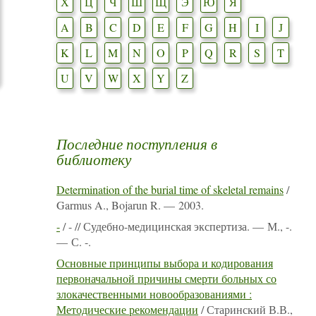
Х
Ц
Ч
Ш
Щ
Э
Ю
Я
A
B
C
D
E
F
G
H
I
J
K
L
M
N
O
P
Q
R
S
T
U
V
W
X
Y
Z
Последние поступления в
библиотеку
Determination of the burial time of skeletal remains
/
Garmus A., Bojarun R. — 2003.
-
/ - // Судебно-медицинская экспертиза. — М., -.
— С. -.
Основные принципы выбора и кодирования
первоначальной причины смерти больных со
злокачественными новообразованиями :
Методические рекомендации
/ Старинский В.В.,