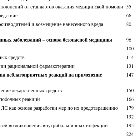
отклонений от стандартов оказания медицинской помощи
55
ледствие
66
производителей и возмещение нанесенного вреда
80
нных заболеваний − основа безопасной медицины
96
100
ных средств
114
гии рациональной фармакотерапии
131
ник неблагоприятных реакций на применение
147
ение лекарственных средств
150
 побочных реакций
166
 ЛС как основа разработки мер по их предотвращению
179
192
вязей возникновения внутрибольничных инфекций
195
224