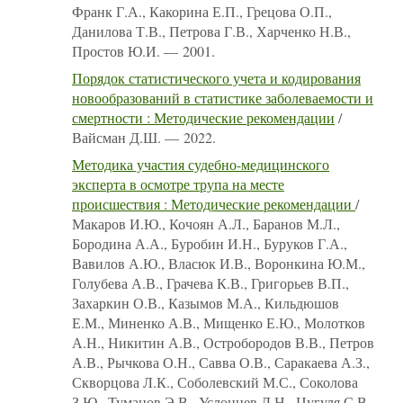
Франк Г.А., Какорина Е.П., Грецова О.П.,
Данилова Т.В., Петрова Г.В., Харченко Н.В.,
Простов Ю.И. — 2001.
Порядок статистического учета и кодирования
новообразований в статистике заболеваемости и
смертности : Методические рекомендации
/
Вайсман Д.Ш. — 2022.
Методика участия судебно-медицинского
эксперта в осмотре трупа на месте
происшествия : Методические рекомендации
/
Макаров И.Ю., Кочоян А.Л., Баранов М.Л.,
Бородина А.А., Буробин И.Н., Буруков Г.А.,
Вавилов А.Ю., Власюк И.В., Воронкина Ю.М.,
Голубева А.В., Грачева К.В., Григорьев В.П.,
Захаркин О.В., Казымов М.А., Кильдюшов
Е.М., Миненко А.В., Мищенко Е.Ю., Молотков
А.Н., Никитин А.В., Остробородов В.В., Петров
А.В., Рычкова О.Н., Савва О.В., Саракаева А.З.,
Скворцова Л.К., Соболевский М.С., Соколова
З.Ю., Туманов Э.В., Услонцев Д.Н., Цугуля С.В.,