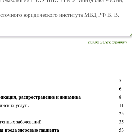
сточного юридического института МВД РФ В. В.
ссылка на эту страницу
5
6
фикация, распространение и динамика
8
инских услуг .
11
25
огенных заболеваний
35
ия вреда здоровью пациента
53