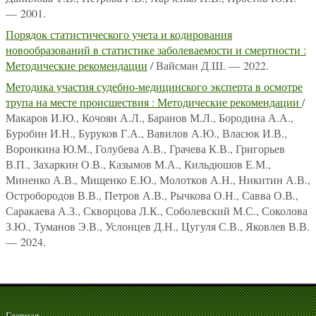
— 2001.
Порядок статистического учета и кодирования
новообразований в статистике заболеваемости и смертности :
Методические рекомендации
/ Вайсман Д.Ш. — 2022.
Методика участия судебно-медицинского эксперта в осмотре
трупа на месте происшествия : Методические рекомендации
/
Макаров И.Ю., Кочоян А.Л., Баранов М.Л., Бородина А.А.,
Буробин И.Н., Буруков Г.А., Вавилов А.Ю., Власюк И.В.,
Воронкина Ю.М., Голубева А.В., Грачева К.В., Григорьев
В.П., Захаркин О.В., Казымов М.А., Кильдюшов Е.М.,
Миненко А.В., Мищенко Е.Ю., Молотков А.Н., Никитин А.В.,
Остробородов В.В., Петров А.В., Рычкова О.Н., Савва О.В.,
Саракаева А.З., Скворцова Л.К., Соболевский М.С., Соколова
З.Ю., Туманов Э.В., Услонцев Д.Н., Цугуля С.В., Яковлев В.В.
— 2024.