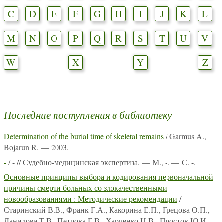
C
D
E
F
G
H
I
J
K
L
M
N
O
P
Q
R
S
T
U
V
W
X
Y
Z
Последние поступления в библиотеку
Determination of the burial time of skeletal remains
/ Garmus A.,
Bojarun R. — 2003.
-
/ - // Судебно-медицинская экспертиза. — М., -. — С. -.
Основные принципы выбора и кодирования первоначальной
причины смерти больных со злокачественными
новообразованиями : Методические рекомендации
/
Старинский В.В., Франк Г.А., Какорина Е.П., Грецова О.П.,
Данилова Т.В., Петрова Г.В., Харченко Н.В., Простов Ю.И.