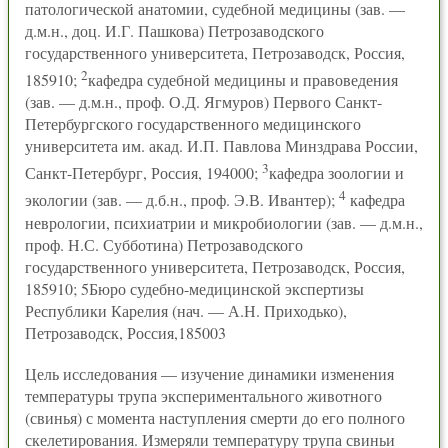
патологической анатомии, судебной медицины (зав. —
д.м.н., доц. И.Г. Пашкова) Петрозаводского
государственного университета, Петрозаводск, Россия,
2
185910;
кафедра судебной медицины и правоведения
(зав. — д.м.н., проф. О.Д. Ягмуров) Первого Санкт-
Петербургского государственного медицинского
университета им. акад. И.П. Павлова Минздрава России,
3
Санкт-Петербург, Россия, 194000;
кафедра зоологии и
4
экологии (зав. — д.б.н., проф. Э.В. Ивантер);
кафедра
неврологии, психиатрии и микробиологии (зав. — д.м.н.,
проф. Н.С. Субботина) Петрозаводского
государственного университета, Петрозаводск, Россия,
185910; 5Бюро судебно-медицинской экспертизы
Республики Карелия (нач. — А.Н. Приходько),
Петрозаводск, Россия,185003
Цель исследования — изучение динамики изменения
температуры трупа экспериментального животного
(свинья) с момента наступления смерти до его полного
скелетирования. Измеряли температуру трупа свиньи