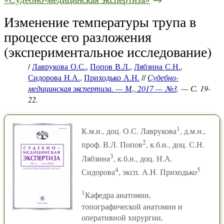
Изменение температуры трупа в
процессе его разложения
(экспериментальное исследование)
/
Лаврукова О.С.
,
Попов В.Л.
,
Лябзина С.Н.
,
Сидорова Н.А.
,
Приходько А.Н.
//
Судебно-
медицинская экспертиза. — М., 2017 — №3
. — С. 19-
22.
1
К.м.н., доц. О.С. Лаврукова
, д.м.н.,
2
проф. В.Л. Попов
, к.б.н., доц. С.Н.
3
Лябзина
, к.б.н., доц. Н.А.
4
5
Сидорова
, эксп. А.Н. Приходько
1
Кафедра анатомии,
топографической анатомии и
оперативной хирургии,