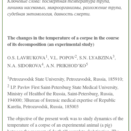
Ключевые слова: посмертная температура трупа,
личинки насекомых, микроорганизмы, разложение трупа,
судебная энтомология, давность смерти.
The changes in the temperature of a corpse in the course
of its decomposition (an experimental study)
1
2
3
O.S. LAVRUKOVA
, V.L. POPOV
, S.N. LYABZINA
,
4
5
N.A. SIDOROVA
, A.N. PRIKHOD’KO
1
Petrozavodsk State University, Petrozavodsk, Russia, 185910;
2
I.P. Pavlov First Saint-Petersburg State Medical University,
Ministry of Healthof the Russia, Saint-Petersburg, Russia,
194000; 3Bureau of forensic medical expertise of Republic
Karelia, Petrozavodsk, Russia, 185003
The objective of the present work was to study dynamics of the
temperature of a corpse of an experimental animal (a pig)