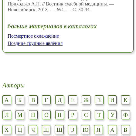
Приходько А.Н. // Вестник судебной медицины. —
Новосибирск, 2018. — №4. — С. 30-34.
больше материалов в каталогах
Посмертное охлаждение
Поздние трупные явления
Авторы
А
Б
В
Г
Д
Е
Ж
З
И
К
Л
М
Н
О
П
Р
С
Т
У
Ф
Х
Ц
Ч
Ш
Щ
Э
Ю
Я
A
B