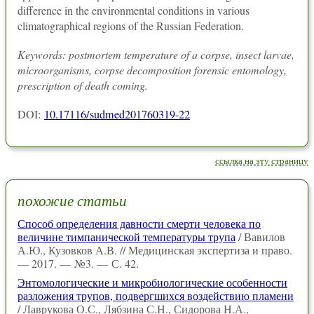
difference in the environmental conditions in various
climatographical regions of the Russian Federation.
Keywords: postmortem temperature of a corpse, insect larvae,
microorganisms, corpse decomposition forensic entomology,
prescription of death coming.
DOI:
10.17116/sudmed201760319-22
ссылка на эту страницу
похожие статьи
Способ определения давности смерти человека по
величине тимпанической температуры трупа
/ Вавилов
А.Ю., Кузовков А.В. // Медицинская экспертиза и право.
— 2017. — №3. — С. 42.
Энтомологические и микробиологические особенности
разложения трупов, подвергшихся воздействию пламени
/ Лаврукова О.С., Лябзина С.Н., Сидорова Н.А.,