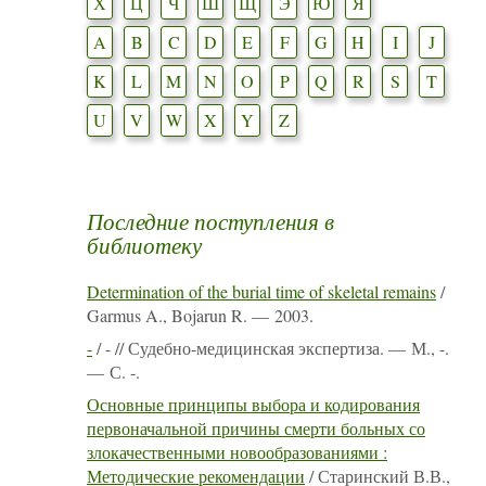
Х
Ц
Ч
Ш
Щ
Э
Ю
Я
A
B
C
D
E
F
G
H
I
J
K
L
M
N
O
P
Q
R
S
T
U
V
W
X
Y
Z
Последние поступления в
библиотеку
Determination of the burial time of skeletal remains
/
Garmus A., Bojarun R. — 2003.
-
/ - // Судебно-медицинская экспертиза. — М., -.
— С. -.
Основные принципы выбора и кодирования
первоначальной причины смерти больных со
злокачественными новообразованиями :
Методические рекомендации
/ Старинский В.В.,