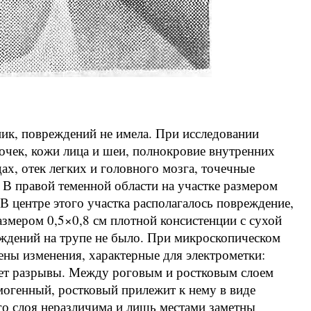
ник, повреждений не имела. При исследовании
чек, кожи лица и шеи, полнокровие внутренних
дах, отек легких и головного мозга, точечные
В правой теменной области на участке размером
В центре этого участка располагалось повреждение,
мером 0,5×0,8 см плотной консистенции с сухой
ждений на трупе не было. При микроскопическом
ны изменения, характерные для электрометки:
еет разрывы. Между роговым и ростковым слоем
могенный, ростковый прилежит к нему в виде
го слоя неразличима и лишь местами заметны