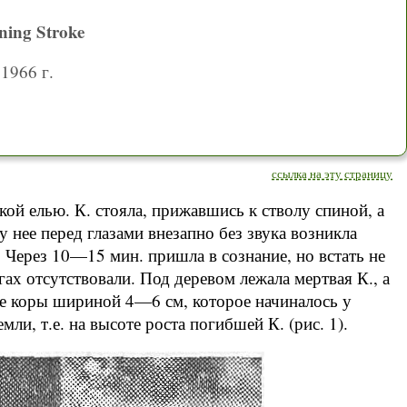
ning Stroke
1966 г.
ссылка на эту страницу
кой елью. К. стояла, прижавшись к стволу спиной, а
 у нее перед глазами внезапно без звука возникла
. Через 10—15 мин. пришла в сознание, но встать не
гах отсутствовали. Под деревом лежала мертвая К., а
ие коры шириной 4—6 см, которое начиналось у
ли, т.е. на высоте роста погибшей К. (рис. 1).