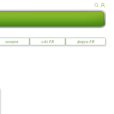
галерея
wiki FR
форум FR