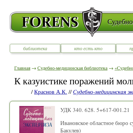
Судебно
библиотека
кто есть кто
п
Главная
→
Судебно-медицинская библиотека
→
«Судебно
К казуистике поражений мол
/
Краснов А.К.
//
Судебно-медицинская э
УДК 340. 628. 5+617-001.21
Ивановское областное бюро с
Бакулев)