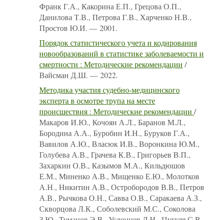
Франк Г.А., Какорина Е.П., Грецова О.П.,
Данилова Т.В., Петрова Г.В., Харченко Н.В.,
Простов Ю.И. — 2001.
Порядок статистического учета и кодирования
новообразований в статистике заболеваемости и
смертности : Методические рекомендации
/
Вайсман Д.Ш. — 2022.
Методика участия судебно-медицинского
эксперта в осмотре трупа на месте
происшествия : Методические рекомендации
/
Макаров И.Ю., Кочоян А.Л., Баранов М.Л.,
Бородина А.А., Буробин И.Н., Буруков Г.А.,
Вавилов А.Ю., Власюк И.В., Воронкина Ю.М.,
Голубева А.В., Грачева К.В., Григорьев В.П.,
Захаркин О.В., Казымов М.А., Кильдюшов
Е.М., Миненко А.В., Мищенко Е.Ю., Молотков
А.Н., Никитин А.В., Остробородов В.В., Петров
А.В., Рычкова О.Н., Савва О.В., Саракаева А.З.,
Скворцова Л.К., Соболевский М.С., Соколова
З.Ю., Туманов Э.В., Услонцев Д.Н., Цугуля С.В.,