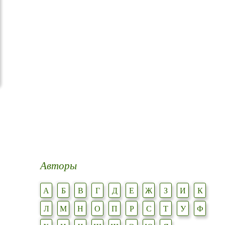
Авторы
А
Б
В
Г
Д
Е
Ж
З
И
К
Л
М
Н
О
П
Р
С
Т
У
Ф