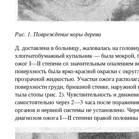
Рис. 1. Повреждение коры дерева
Д. доставлена в больницу, жаловалась на голов
хлопчатобумажный купальник — была мокрой, бе
ожог I—II степени со значительным опалением 
поверхность была ярко-красной окраски с окр
прозрачной жидкостью. Участки ожога распола
поверхности груди, брюшной стенке, наружной 
тыла стопы (рис. 2). Чувствительность и движен
самостоятельно через 2—3 часа после поражени
органов и нервной системы не установлено. Чере
диагнозом ожога I—II степени правой половины т