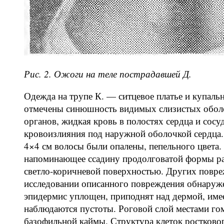
Рис. 2. Ожоги на теле пострадавшей Д.
Одежда на трупе К. — ситцевое платье и купаль
отмечены синюшность видимых слизистых оболо
органов, жидкая кровь в полостях сердца и сосу
кровоизлияния под наружной оболочкой сердца. 
4×4 см волосы были опалены, пепельного цвета. 
напоминающее ссадину продолговатой формы раз
светло-коричневой поверхностью. Других повре
исследовании описанного повреждения обнаруже
эпидермис уплощен, приподнят над дермой, им
наблюдаются пустоты. Роговой слой местами го
базофильной каймы. Структура клеток ростково