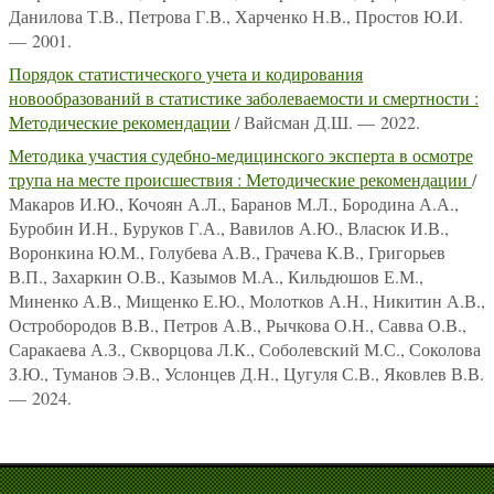
Данилова Т.В., Петрова Г.В., Харченко Н.В., Простов Ю.И.
— 2001.
Порядок статистического учета и кодирования
новообразований в статистике заболеваемости и смертности :
Методические рекомендации
/ Вайсман Д.Ш. — 2022.
Методика участия судебно-медицинского эксперта в осмотре
трупа на месте происшествия : Методические рекомендации
/
Макаров И.Ю., Кочоян А.Л., Баранов М.Л., Бородина А.А.,
Буробин И.Н., Буруков Г.А., Вавилов А.Ю., Власюк И.В.,
Воронкина Ю.М., Голубева А.В., Грачева К.В., Григорьев
В.П., Захаркин О.В., Казымов М.А., Кильдюшов Е.М.,
Миненко А.В., Мищенко Е.Ю., Молотков А.Н., Никитин А.В.,
Остробородов В.В., Петров А.В., Рычкова О.Н., Савва О.В.,
Саракаева А.З., Скворцова Л.К., Соболевский М.С., Соколова
З.Ю., Туманов Э.В., Услонцев Д.Н., Цугуля С.В., Яковлев В.В.
— 2024.