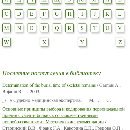
C
D
E
F
G
H
I
J
K
L
M
N
O
P
Q
R
S
T
U
V
W
X
Y
Z
Последние поступления в библиотеку
Determination of the burial time of skeletal remains
/ Garmus A.,
Bojarun R. — 2003.
-
/ - // Судебно-медицинская экспертиза. — М., -. — С. -.
Основные принципы выбора и кодирования первоначальной
причины смерти больных со злокачественными
новообразованиями : Методические рекомендации
/
Старинский В.В., Франк Г.А., Какорина Е.П., Грецова О.П.,