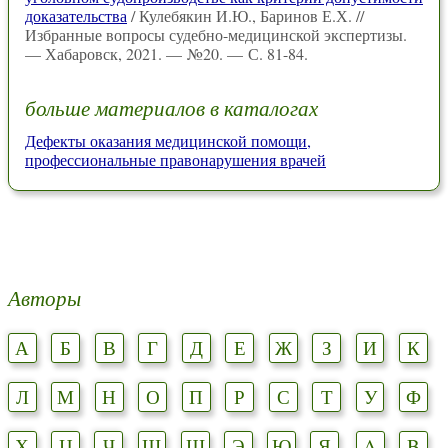
доказательства
/ Кулебякин И.Ю., Баринов Е.Х. //
Избранные вопросы судебно-медицинской экспертизы.
— Хабаровск, 2021. — №20. — С. 81-84.
больше материалов в каталогах
Дефекты оказания медицинской помощи,
профессиональные правонарушения врачей
Авторы
А
Б
В
Г
Д
Е
Ж
З
И
К
Л
М
Н
О
П
Р
С
Т
У
Ф
Х
Ц
Ч
Ш
Щ
Э
Ю
Я
A
B