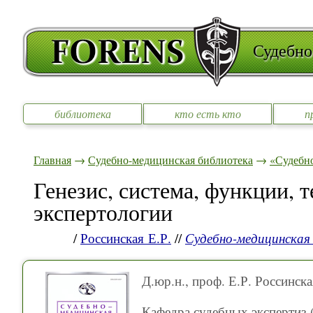
Судебно
библиотека
кто есть кто
п
Главная
→
Судебно-медицинская библиотека
→
«Судебно
Генезис, система, функции, 
экспертологии
/
Россинская Е.Р.
//
Судебно-медицинская
Д.юр.н., проф. Е.Р. Россинска
Кафедра судебных экспертиз 