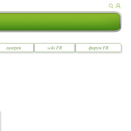
галерея
wiki FR
форум FR