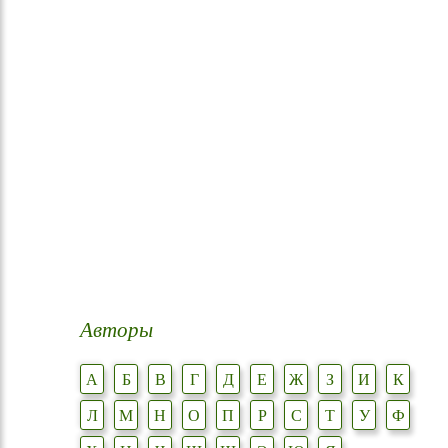
Авторы
А
Б
В
Г
Д
Е
Ж
З
И
К
Л
М
Н
О
П
Р
С
Т
У
Ф