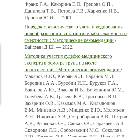
Франк Г.А., Какорина Е.П., Грецова О.П.,
Данилова Т.В., Петрова Г.В., Харченко Н.В.,
Простов Ю.И. — 2001.
Порядок статистического учета и кодирования
новообразований в статистике заболеваемости и
смертности : Методические рекомендации
/
Вайсман Д.Ш. — 2022.
Методика участия судебно-медицинского
эксперта в осмотре трупа на месте
происшествия : Методические рекомендации
/
Макаров И.Ю., Кочоян А.Л., Баранов М.Л.,
Бородина А.А., Буробин И.Н., Буруков Г.А.,
Вавилов А.Ю., Власюк И.В., Воронкина Ю.М.,
Голубева А.В., Грачева К.В., Григорьев В.П.,
Захаркин О.В., Казымов М.А., Кильдюшов
Е.М., Миненко А.В., Мищенко Е.Ю., Молотков
А.Н., Никитин А.В., Остробородов В.В., Петров
А.В., Рычкова О.Н., Савва О.В., Саракаева А.З.,
Скворцова Л.К., Соболевский М.С., Соколова
З.Ю., Туманов Э.В., Услонцев Д.Н., Цугуля С.В.,