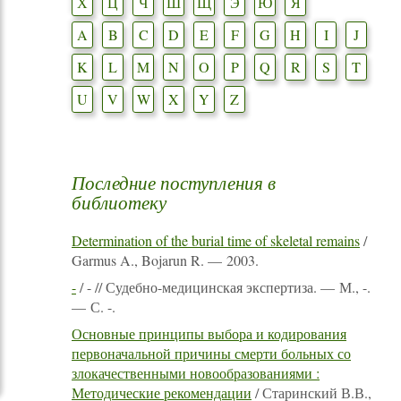
Х
Ц
Ч
Ш
Щ
Э
Ю
Я
A
B
C
D
E
F
G
H
I
J
K
L
M
N
O
P
Q
R
S
T
U
V
W
X
Y
Z
Последние поступления в
библиотеку
Determination of the burial time of skeletal remains
/
Garmus A., Bojarun R. — 2003.
-
/ - // Судебно-медицинская экспертиза. — М., -.
— С. -.
Основные принципы выбора и кодирования
первоначальной причины смерти больных со
злокачественными новообразованиями :
Методические рекомендации
/ Старинский В.В.,