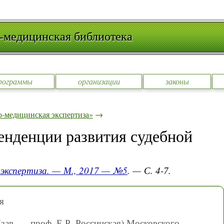
-медицинская библиотека
рограммы
организации
законы
-медицинская экспертиза»
→
тенденции развития судебной
 экспертиза. — М., 2017 — №5
. — С. 4-7.
я
(зав. — проф. Е.Р. Россинская) Московского