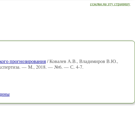
ссылка на эту страницу
кого прогнозирования
/ Ковалев А.В., Владимиров В.Ю.,
кспертиза. — М., 2018. — №6. — С. 4-7.
ицины